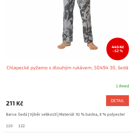
443 Kč
–52 %
Chlapecké pyžamo s dlouhým rukávem, 50494 30, šedá
1 ihned
DETAIL
211 Kč
Barva: šedá | Výběr velikostí | Materiál: 92 % bavlna, 8 % polyester
110
122