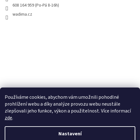
608 164 959 (Po-Pá 8-16h)
wadima.cz
Používáme cookies, abychom vám umožnili pohodlné
prohlížení webu a díky analýze provozu webu neustále
zlepšovali jeho funkce, výkon a použitelnost. Více informací
zde
.
Vytvořil Shoptet
Nastavení