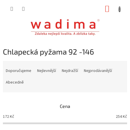
Přejít
NÁKUP
na
obsah
KOŠÍK
Chlapecká pyžama 92 -146
Ř
a
Doporučujeme
Nejlevnější
Nejdražší
Nejprodávanější
z
e
Abecedně
n
í
p
Cena
r
o
172
Kč
254
Kč
d
u