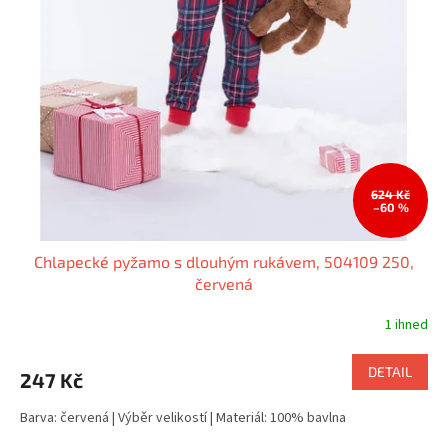
624 Kč
–60 %
Chlapecké pyžamo s dlouhým rukávem, 504109 250,
červená
1 ihned
DETAIL
247 Kč
Barva: červená | Výběr velikostí | Materiál: 100% bavlna