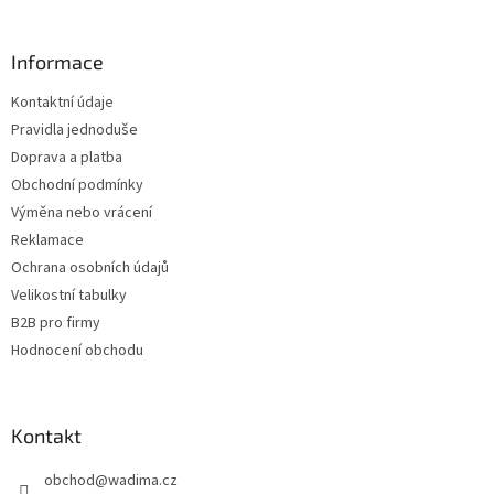
á
á
d
p
a
a
Informace
c
t
í
Kontaktní údaje
í
p
Pravidla jednoduše
r
v
Doprava a platba
k
Obchodní podmínky
y
Výměna nebo vrácení
v
ý
Reklamace
p
Ochrana osobních údajů
i
Velikostní tabulky
s
u
B2B pro firmy
Hodnocení obchodu
Kontakt
obchod
@
wadima.cz