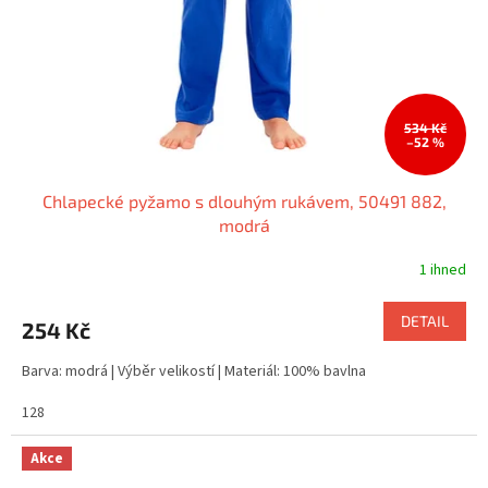
534 Kč
–52 %
Chlapecké pyžamo s dlouhým rukávem, 50491 882,
modrá
1 ihned
DETAIL
254 Kč
Barva: modrá | Výběr velikostí | Materiál: 100% bavlna
128
Akce