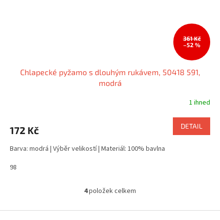
361 Kč
–52 %
Chlapecké pyžamo s dlouhým rukávem, 50418 591,
modrá
1 ihned
DETAIL
172 Kč
Barva: modrá | Výběr velikostí | Materiál: 100% bavlna
98
4
položek celkem
O
v
l
Z