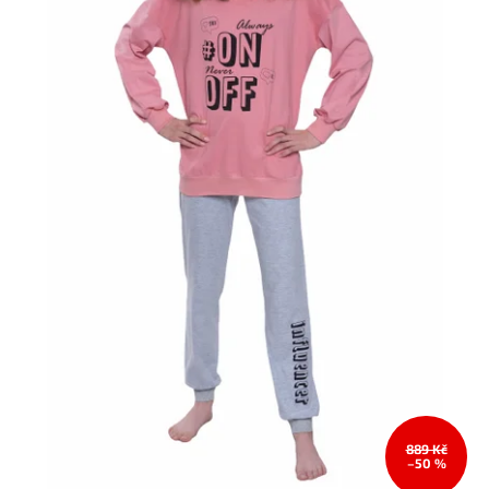
889 Kč
–50 %