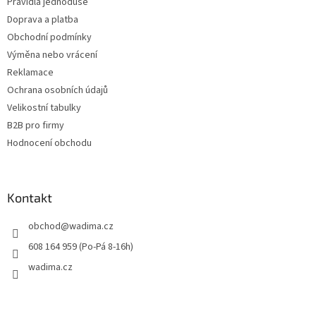
Pravidla jednoduše
r
v
Doprava a platba
k
Obchodní podmínky
y
Výměna nebo vrácení
v
ý
Reklamace
p
Ochrana osobních údajů
i
Velikostní tabulky
s
u
B2B pro firmy
Hodnocení obchodu
Kontakt
obchod
@
wadima.cz
608 164 959 (Po-Pá 8-16h)
wadima.cz