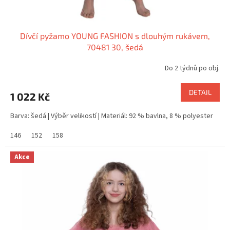
Dívčí pyžamo YOUNG FASHION s dlouhým rukávem,
70481 30, šedá
Do 2 týdnů po obj.
DETAIL
1 022 Kč
Barva: šedá | Výběr velikostí | Materiál: 92 % bavlna, 8 % polyester
146
152
158
Akce