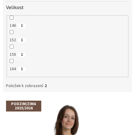
Velikost
146
1
152
1
158
2
164
1
Položek k zobrazení:
2
V
PODZIM/ZIMA
ý
2025/2026
p
i
s
p