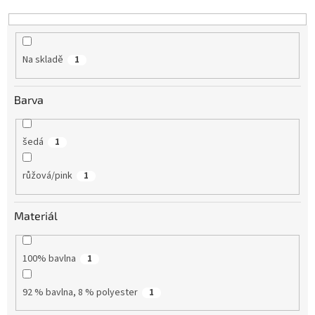
k
t
ů
Na skladě
1
Barva
šedá
1
růžová/pink
1
Materiál
100% bavlna
1
92 % bavlna, 8 % polyester
1