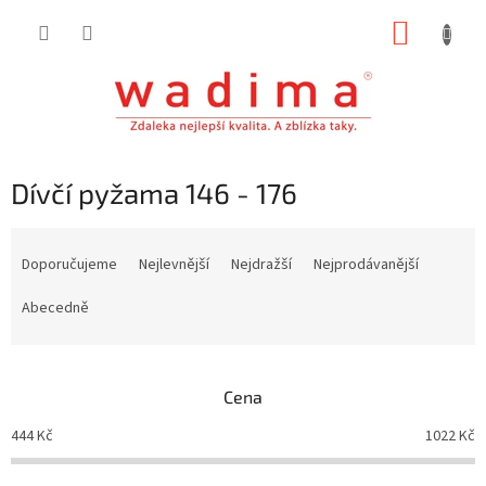
Přejít
NÁKUP
na
obsah
KOŠÍK
Dívčí pyžama 146 - 176
Ř
a
Doporučujeme
Nejlevnější
Nejdražší
Nejprodávanější
z
e
Abecedně
n
í
p
Cena
r
o
444
Kč
1022
Kč
d
u