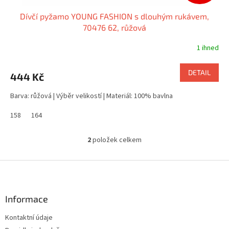
Dívčí pyžamo YOUNG FASHION s dlouhým rukávem,
70476 62, růžová
1 ihned
DETAIL
444 Kč
Barva: růžová | Výběr velikostí | Materiál: 100% bavlna
158
164
2
položek celkem
O
v
l
Z
á
á
d
p
a
a
Informace
c
t
í
Kontaktní údaje
í
p