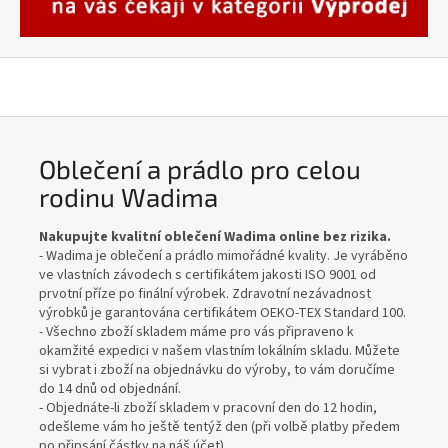
n
u
W
a
d
i
Oblečení a prádlo pro celou
m
rodinu Wadima
a
Nakupujte kvalitní oblečení Wadima online bez rizika.
- Wadima je oblečení a prádlo mimořádné kvality. Je vyráběno
ve vlastních závodech s certifikátem jakosti ISO 9001 od
prvotní příze po finální výrobek. Zdravotní nezávadnost
výrobků je garantována certifikátem OEKO-TEX Standard 100.
- Všechno zboží skladem máme pro vás připraveno k
okamžité expedici v našem vlastním lokálním skladu. Můžete
si vybrat i zboží na objednávku do výroby, to vám doručíme
do 14 dnů od objednání.
- Objednáte-li zboží skladem v pracovní den do 12 hodin,
odešleme vám ho ještě tentýž den (při volbě platby předem
po připsání částky na náš účet).