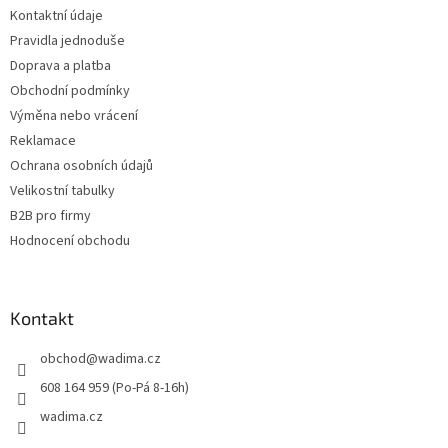
t
Kontaktní údaje
í
Pravidla jednoduše
Doprava a platba
Obchodní podmínky
Výměna nebo vrácení
Reklamace
Ochrana osobních údajů
Velikostní tabulky
B2B pro firmy
Hodnocení obchodu
Kontakt
obchod
@
wadima.cz
608 164 959 (Po-Pá 8-16h)
wadima.cz