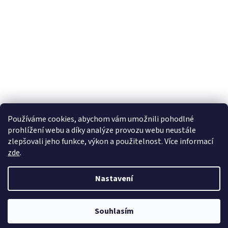
Používáme cookies, abychom vám umožnili pohodlné
prohlížení webu a díky analýze provozu webu neustále
zlepšovali jeho funkce, výkon a použitelnost. Více informací
zde
.
Vytvořil Shoptet
Nastavení
Copyright 2026
wadima.cz - kvalitní oblečení a prádlo pro
Souhlasím
celou rodinu
. Všechna práva vyhrazena.