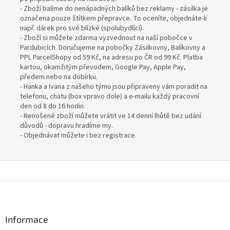
- Zboží balíme do nenápadných balíků bez reklamy - zásilka je
označena pouze štítkem přepravce. To oceníte, objednáte-li
např. dárek pro své blízké (spolubydlící).
- Zboží si můžete zdarma vyzvednout na naší pobočce v
Pardubicích. Doručujeme na pobočky Zásilkovny, Balíkovny a
PPL ParcelShopy od 59 Kč, na adresu po ČR od 99 Kč. Platba
kartou, okamžitým převodem, Google Pay, Apple Pay,
předem nebo na dobírku.
- Hanka a Ivana z našeho týmu jsou připraveny vám poradit na
telefonu, chatu (box vpravo dole) a e-mailu každý pracovní
den od 8 do 16 hodin.
- Nenošené zboží můžete vrátit ve 14 denní lhůtě bez udání
důvodů - dopravu hradíme my.
- Objednávat můžete i bez registrace.
Z
á
p
a
Informace