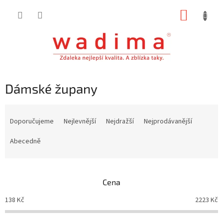
Přejít
NÁKUP
na
obsah
KOŠÍK
Dámské župany
Ř
a
Doporučujeme
Nejlevnější
Nejdražší
Nejprodávanější
z
e
Abecedně
n
í
p
Cena
r
o
138
Kč
2223
Kč
d
u