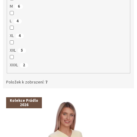
M
6
L
4
XL
4
XXL
5
XXXL
2
Položek k zobrazení:
7
V
Kolekce Prádlo
ý
2026
p
i
s
p