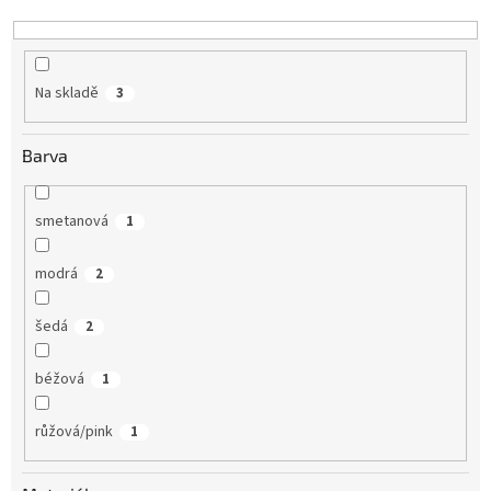
k
t
ů
Na skladě
3
Barva
smetanová
1
modrá
2
šedá
2
béžová
1
růžová/pink
1