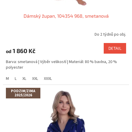
Dámský župan, 104354 968, smetanová
Do 2 týdnů po obj.
DETAIL
1 860 Kč
od
Barva: smetanová | Výběr velikostí | Materiál: 80 % bavlna, 20 %
polyester
M
L
XL
XXL
XXXL
PODZIM/ZIMA
2025/2026