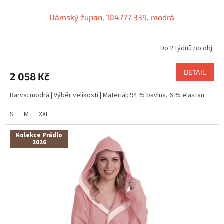
Dámský župan, 104777 339, modrá
Do 2 týdnů po obj.
DETAIL
2 058 Kč
Barva: modrá | Výběr velikostí | Materiál: 94 % bavlna, 6 % elastan
S
M
XXL
Kolekce Prádlo
2026