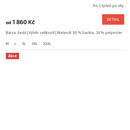
Do 2 týdnů po obj.
DETAIL
1 860 Kč
od
Barva: šedá | Výběr velikostí | Materiál: 80 % bavlna, 20 % polyester
M
L
XL
XXL
XXXL
Akce