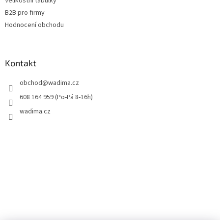
Velikostní tabulky
s
u
B2B pro firmy
Hodnocení obchodu
Kontakt
obchod
@
wadima.cz
608 164 959 (Po-Pá 8-16h)
wadima.cz