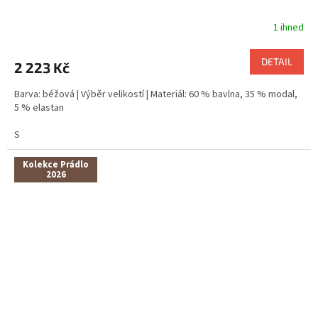
1 ihned
DETAIL
2 223 Kč
Barva: béžová | Výběr velikostí | Materiál: 60 % bavlna, 35 % modal,
5 % elastan
S
Kolekce Prádlo
2026