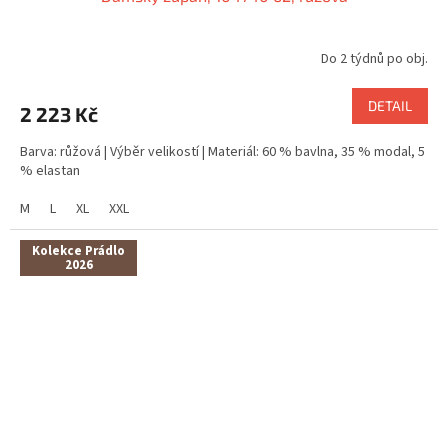
Do 2 týdnů po obj.
DETAIL
2 223 Kč
Barva: růžová | Výběr velikostí | Materiál: 60 % bavlna, 35 % modal, 5
% elastan
M
L
XL
XXL
Kolekce Prádlo
2026