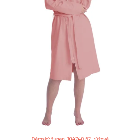
Dámský župan, 104740 62, růžová