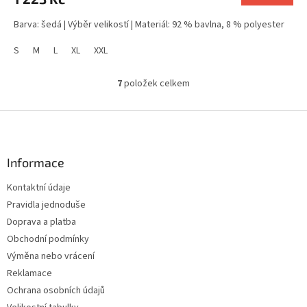
Barva: šedá | Výběr velikostí | Materiál: 92 % bavlna, 8 % polyester
S
M
L
XL
XXL
7
položek celkem
O
v
l
Z
á
á
d
p
a
a
Informace
c
t
í
Kontaktní údaje
í
p
Pravidla jednoduše
r
v
Doprava a platba
k
Obchodní podmínky
y
Výměna nebo vrácení
v
ý
Reklamace
p
Ochrana osobních údajů
i