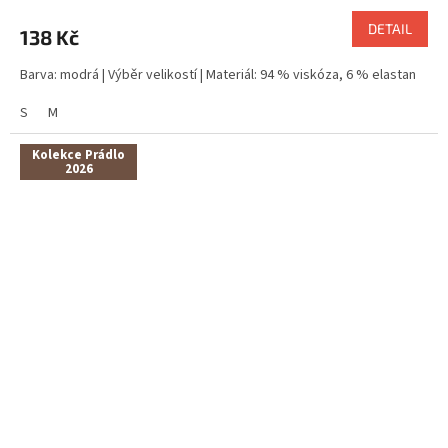
DETAIL
138 Kč
Barva: modrá | Výběr velikostí | Materiál: 94 % viskóza, 6 % elastan
S
M
Kolekce Prádlo
2026