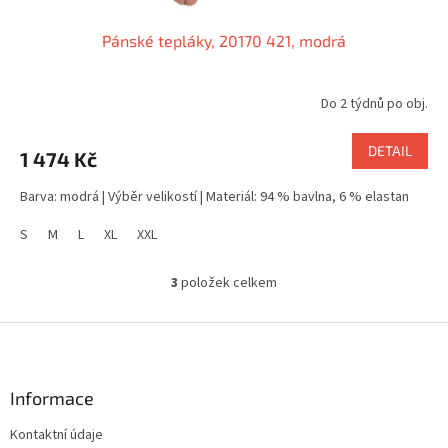
Pánské tepláky, 20170 421, modrá
Do 2 týdnů po obj.
DETAIL
1 474 Kč
Barva: modrá | Výběr velikostí | Materiál: 94 % bavlna, 6 % elastan
S
M
L
XL
XXL
3
položek celkem
O
v
l
Z
á
á
d
p
a
a
Informace
c
t
í
Kontaktní údaje
í
p