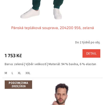
Pánská tepláková souprava, 204200 956, zelená
Do 2 týdnů po obj.
DETAIL
1 753 Kč
Barva: zelená | Výběr velikostí | Materiál: 94 % bavlna, 6 % elastan
M
L
XL
XXL
PODZIM/ZIMA
2025/2026