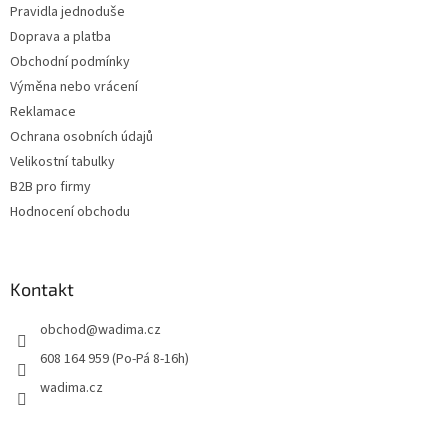
Pravidla jednoduše
r
v
Doprava a platba
k
Obchodní podmínky
y
Výměna nebo vrácení
v
ý
Reklamace
p
Ochrana osobních údajů
i
Velikostní tabulky
s
u
B2B pro firmy
Hodnocení obchodu
Kontakt
obchod
@
wadima.cz
608 164 959 (Po-Pá 8-16h)
wadima.cz