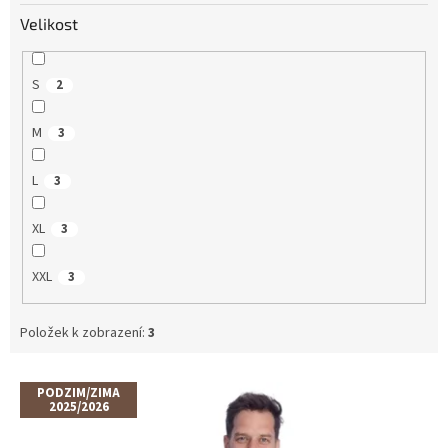
Velikost
S
2
M
3
L
3
XL
3
XXL
3
Položek k zobrazení:
3
V
PODZIM/ZIMA
ý
2025/2026
p
i