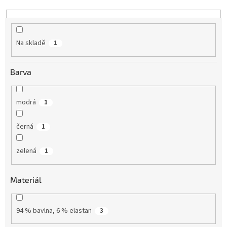
k
t
ů
Na skladě
1
Barva
modrá
1
černá
1
zelená
1
Materiál
94 % bavlna, 6 % elastan
3