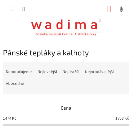
Přejít
NÁKUP
na
obsah
KOŠÍK
Pánské tepláky a kalhoty
Ř
a
Doporučujeme
Nejlevnější
Nejdražší
Nejprodávanější
z
e
Abecedně
n
í
p
Cena
r
o
1474
Kč
1753
Kč
d
u