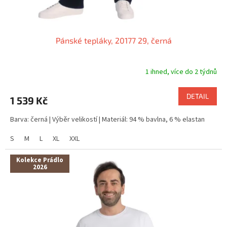
Pánské tepláky, 20177 29, černá
1 ihned, více do 2 týdnů
DETAIL
1 539 Kč
Barva: černá | Výběr velikostí | Materiál: 94 % bavlna, 6 % elastan
S
M
L
XL
XXL
Kolekce Prádlo
2026