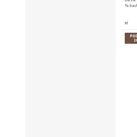
% bavl
M
POD
2