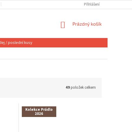
OBCHODNÍ PODMÍNKY
VÝMĚNA NEBO VRÁCENÍ
Přihlášení
REKLAMACE
NÁKUPNÍ
Prázdný košík
KOŠÍK
ej / poslední kusy
49
položek celkem
Kolekce Prádlo
2026