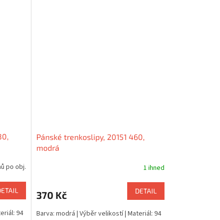
80,
Pánské trenkoslipy, 20151 460,
modrá
ů po obj.
1 ihned
DETAIL
DETAIL
370 Kč
eriál: 94
Barva: modrá | Výběr velikostí | Materiál: 94