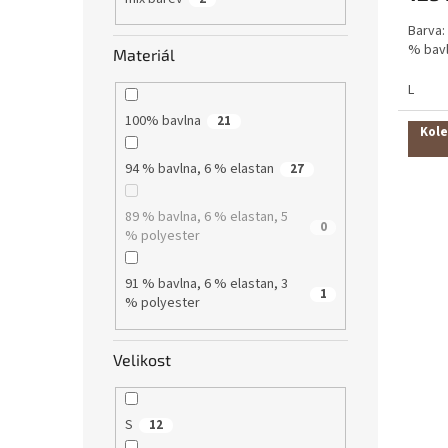
Barva: 
% bavl
Materiál
L
100% bavlna
21
Kole
94 % bavlna, 6 % elastan
27
89 % bavlna, 6 % elastan, 5
0
% polyester
91 % bavlna, 6 % elastan, 3
1
% polyester
Velikost
S
12