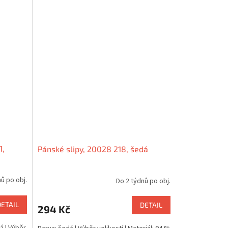
1,
Pánské slipy, 20028 218, šedá
ů po obj.
Do 2 týdnů po obj.
DETAIL
DETAIL
294 Kč
á | Výběr