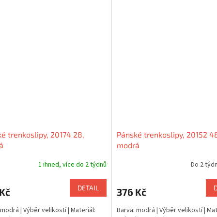
é trenkoslipy, 20174 28,
Pánské trenkoslipy, 20152 4
á
modrá
1 ihned, více do 2 týdnů
Do 2 týdn
DETAIL
 Kč
376 Kč
modrá | Výběr velikostí | Materiál:
Barva: modrá | Výběr velikostí | Mat