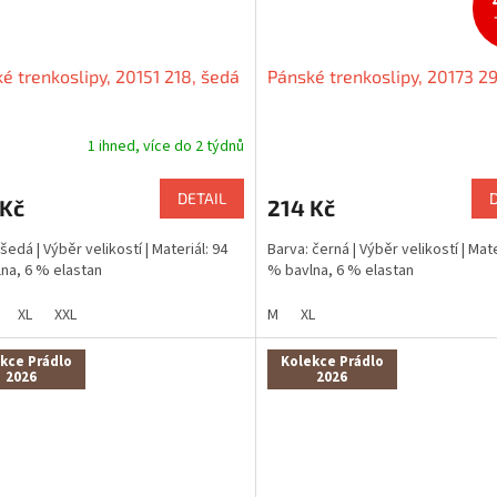
é trenkoslipy, 20151 218, šedá
Pánské trenkoslipy, 20173 29
1 ihned, více do 2 týdnů
DETAIL
 Kč
214 Kč
šedá | Výběr velikostí | Materiál: 94
Barva: černá | Výběr velikostí | Mate
na, 6 % elastan
% bavlna, 6 % elastan
XL
XXL
M
XL
kce Prádlo
Kolekce Prádlo
2026
2026