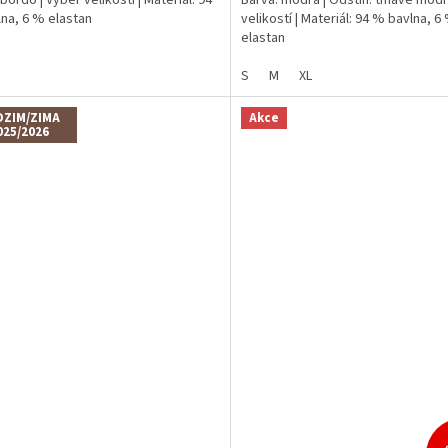
na, 6 % elastan
velikostí | Materiál: 94 % bavlna, 6
elastan
S
M
XL
ZIM/ZIMA
Akce
025/2026