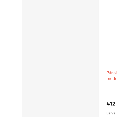
Pánsk
modr
412
Barva: 