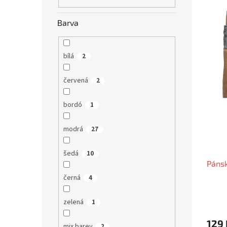
s
o
n
p
d
e
r
u
Barva
l
o
k
d
t
u
ů
bílá
2
k
t
červená
2
ů
bordó
1
modrá
27
šedá
10
Pánsk
černá
4
zelená
1
129 
mix barev
2