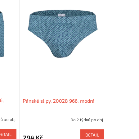
6,
Pánské slipy, 20028 966, modrá
ů po obj.
Do 2 týdnů po obj.
DETAIL
DETAIL
294 Kč