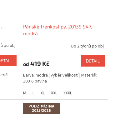
,
Pánské trenkoslipy, 20139 947,
modrá
ů po obj.
Do 2 týdnů po obj.
DETAIL
DETAIL
419 Kč
od
eriál:
Barva: modrá | Výběr velikostí | Materiál:
100% bavlna
M
L
XL
XXL
XXXL
PODZIM/ZIMA
2025/2026