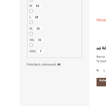
M
30
L
28
Pánsk
XL
23
XXL
31
4
od
XXXL
7
Barva: 
% bavl
Položek k zobrazení:
49
M
L
Kole