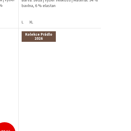
Barva: šedá | Výběr velikostí | Materiál: 94 %
 %
bavlna, 6 % elastan
L
XL
Kolekce Prádlo
2026