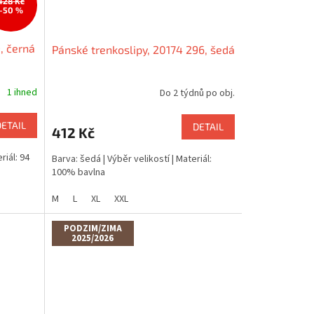
428 Kč
–50 %
, černá
Pánské trenkoslipy, 20174 296, šedá
1 ihned
Do 2 týdnů po obj.
DETAIL
DETAIL
412 Kč
riál: 94
Barva: šedá | Výběr velikostí | Materiál:
100% bavlna
M
L
XL
XXL
PODZIM/ZIMA
2025/2026