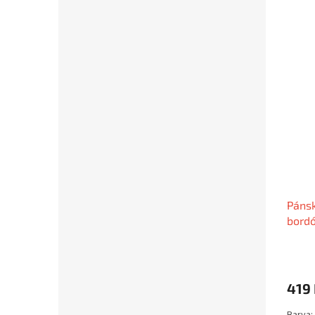
Pánsk
bord
419
Barva: 