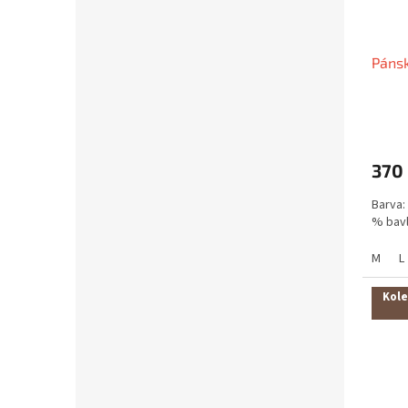
Pánsk
370
Barva: 
% bavl
M
L
Kole