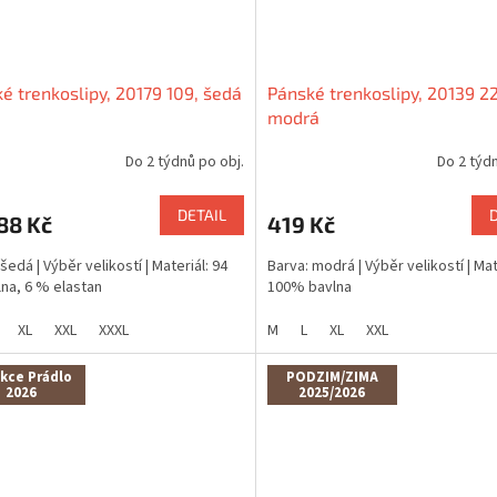
é trenkoslipy, 20179 109, šedá
Pánské trenkoslipy, 20139 22
modrá
Do 2 týdnů po obj.
Do 2 týdn
DETAIL
88 Kč
419 Kč
šedá | Výběr velikostí | Materiál: 94
Barva: modrá | Výběr velikostí | Mat
na, 6 % elastan
100% bavlna
XL
XXL
XXXL
M
L
XL
XXL
kce Prádlo
PODZIM/ZIMA
2026
2025/2026