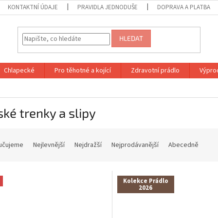
KONTAKTNÍ ÚDAJE
PRAVIDLA JEDNODUŠE
DOPRAVA A PLATBA
HLEDAT
Chlapecké
Pro těhotné a kojící
Zdravotní prádlo
Výprod
ké trenky a slipy
učujeme
Nejlevnější
Nejdražší
Nejprodávanější
Abecedně
Kolekce Prádlo
2026