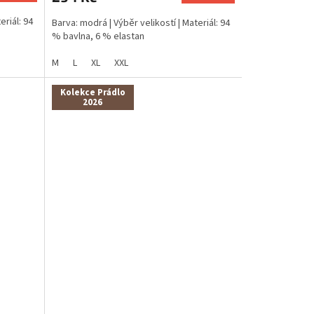
eriál: 94
Barva: modrá | Výběr velikostí | Materiál: 94
% bavlna, 6 % elastan
M
L
XL
XXL
Kolekce Prádlo
2026