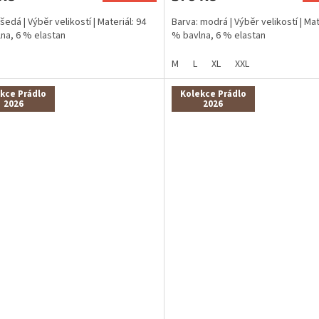
šedá | Výběr velikostí | Materiál: 94
Barva: modrá | Výběr velikostí | Mat
na, 6 % elastan
% bavlna, 6 % elastan
M
L
XL
XXL
kce Prádlo
Kolekce Prádlo
2026
2026