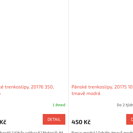
é trenkoslipy, 20176 350,
Pánské trenkoslipy, 20175 10
ó
tmavě modrá
1 ihned
Do 2 týdn
DETAIL
 Kč
450 Kč
bordó | Výběr velikostí | Materiál: 94
Barva: modrá | Odstín: tmavě modr