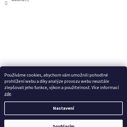
wadima.cz
Používáme cookies, abychom vám umožnili pohodlné
prohlížení webu a díky analýze provozu webu neustále
zlepšovali jeho funkce, výkon a použitelnost. Více informací
zde
.
Vytvořil Shoptet
Nastavení
Copyright 2026
wadima.cz - kvalitní oblečení a prádlo pro
Souhlasím
celou rodinu
. Všechna práva vyhrazena.