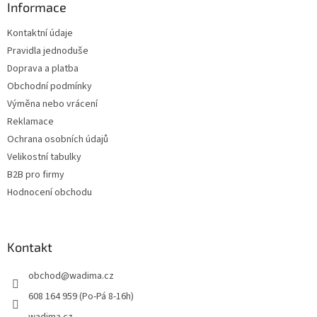
a
Informace
t
Kontaktní údaje
í
Pravidla jednoduše
Doprava a platba
Obchodní podmínky
Výměna nebo vrácení
Reklamace
Ochrana osobních údajů
Velikostní tabulky
B2B pro firmy
Hodnocení obchodu
Kontakt
obchod
@
wadima.cz
608 164 959 (Po-Pá 8-16h)