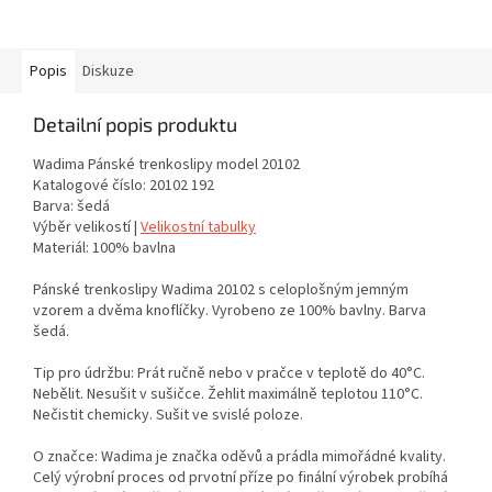
Popis
Diskuze
Detailní popis produktu
Wadima Pánské trenkoslipy model 20102
Katalogové číslo: 20102 192
Barva: šedá
Výběr velikostí |
Velikostní tabulky
Materiál: 100% bavlna
Pánské trenkoslipy Wadima 20102 s celoplošným jemným
vzorem a dvěma knoflíčky. Vyrobeno ze 100% bavlny. Barva
šedá.
Tip pro údržbu: Prát ručně nebo v pračce v teplotě do 40°C.
Nebělit. Nesušit v sušičce. Žehlit maximálně teplotou 110°C.
Nečistit chemicky. Sušit ve svislé poloze.
O značce: Wadima je značka oděvů a prádla mimořádné kvality.
Celý výrobní proces od prvotní příze po finální výrobek probíhá