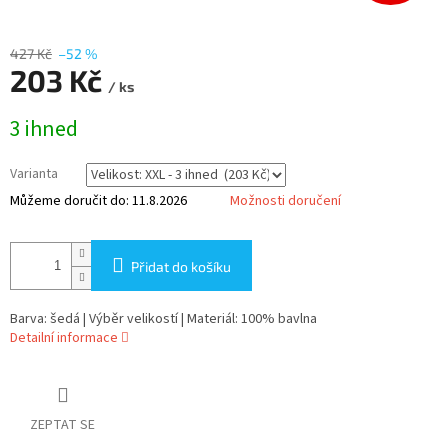
427 Kč
–52 %
203 Kč
/ ks
Měrná
3 ihned
cena:
Varianta
Můžeme doručit do:
11.8.2026
Možnosti doručení
Přidat do košíku
Barva: šedá | Výběr velikostí | Materiál: 100% bavlna
Detailní informace
ZEPTAT SE