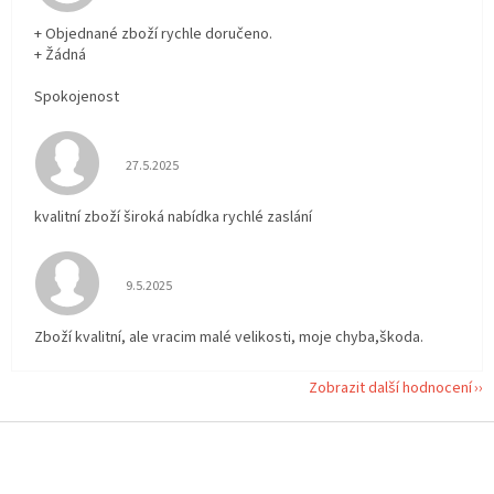
+ Objednané zboží rychle doručeno.
+ Žádná
Spokojenost
Hodnocení obchodu je 5 z 5 hvězdiček.
27.5.2025
kvalitní zboží široká nabídka rychlé zaslání
Hodnocení obchodu je 5 z 5 hvězdiček.
9.5.2025
Zboží kvalitní, ale vracim malé velikosti, moje chyba,škoda.
Zobrazit další hodnocení
Z
á
p