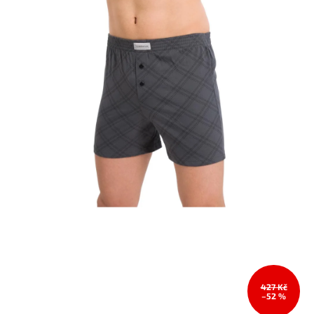
427 Kč
–52 %