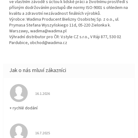
ve vlastním závodě s úctou k lidské práci a životnímu prostředí s
přísným dodržováním postupů dle normy ISO-9001 s ohledem na
kvalitu a zdravotní nezávadnost finálních výrobků.
Výrobce: Wadima Producent Bielizny Osobistej Sp. z o.o., ul.
Prymasa Stefana Wyszyńskiego 11d, 05-220 Zielonka k.
Warszawy, wadima@wadima.pl
Výhradní distributor pro ČR: V.style CZ s.r.o., V Ráji 877, 530 02
Pardubice, obchod@wadima.cz
Hodnocení obchodu je 5 z 5 hvězdiček.
16.1.2026
+ rychlé dodání
Hodnocení obchodu je 5 z 5 hvězdiček.
16.7.2025