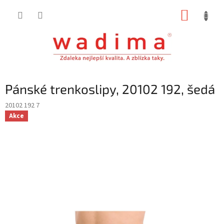
Přejít
NÁKUP
na
obsah
KOŠÍK
Pánské trenkoslipy, 20102 192, šedá
20102 192 7
Akce