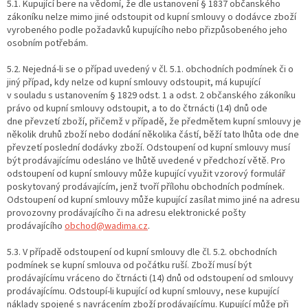
5.1. Kupující bere na vědomí, že dle ustanovení § 1837 občanského
zákoníku nelze mimo jiné odstoupit od kupní smlouvy o dodávce zboží
vyrobeného podle požadavků kupujícího nebo přizpůsobeného jeho
osobním potřebám.
5.2. Nejedná-li se o případ uvedený v čl. 5.1. obchodních podmínek či o
jiný případ, kdy nelze od kupní smlouvy odstoupit, má kupující
v souladu s ustanovením § 1829 odst. 1 a odst. 2 občanského zákoníku
právo od kupní smlouvy odstoupit, a to do čtrnácti (14) dnů ode
dne převzetí zboží, přičemž v případě, že předmětem kupní smlouvy je
několik druhů zboží nebo dodání několika částí, běží tato lhůta ode dne
převzetí poslední dodávky zboží. Odstoupení od kupní smlouvy musí
být prodávajícímu odesláno ve lhůtě uvedené v předchozí větě. Pro
odstoupení od kupní smlouvy může kupující využit vzorový formulář
poskytovaný prodávajícím, jenž tvoří přílohu obchodních podmínek.
Odstoupení od kupní smlouvy může kupující zasílat mimo jiné na adresu
provozovny prodávajícího či na adresu elektronické pošty
prodávajícího
obchod@wadima.cz
.
5.3. V případě odstoupení od kupní smlouvy dle čl. 5.2. obchodních
podmínek se kupní smlouva od počátku ruší. Zboží musí být
prodávajícímu vráceno do čtrnácti (14) dnů od odstoupení od smlouvy
prodávajícímu. Odstoupí-li kupující od kupní smlouvy, nese kupující
náklady spojené s navrácením zboží prodávajícímu. Kupující může při