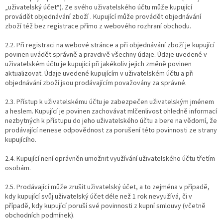
„uživatelský účet“). Ze svého uživatelského účtu může kupující
provádět objednávání zboží . Kupující může provádět objednávání
zboží též bez registrace přímo z webového rozhraní obchodu.
2.2. Při registraci na webové stránce a při objednávání zboží je kupující
povinen uvádět správně a pravdivě všechny údaje. Údaje uvedené v
uživatelském účtu je kupující při jakékoliv jejich změně povinen
aktualizovat. Údaje uvedené kupujícím v uživatelském účtu a při
objednávání zboží jsou prodávajícím považovány za správné.
2.3. Přístup k uživatelskému účtu je zabezpečen uživatelským jménem
a heslem. Kupující je povinen zachovávat mlčenlivost ohledně informací
nezbytných k přístupu do jeho uživatelského účtu a bere na vědomí, že
prodávající nenese odpovědnost za porušení této povinnosti ze strany
kupujícího.
2.4. Kupující není oprávněn umožnit využívání uživatelského účtu třetím
osobám.
2.5. Prodávající může zrušit uživatelský účet, a to zejména v případě,
kdy kupující svůj uživatelský účet déle než 1 rok nevyužívá, či v
případě, kdy kupující poruší své povinnosti z kupní smlouvy (včetně
obchodních podmínek).