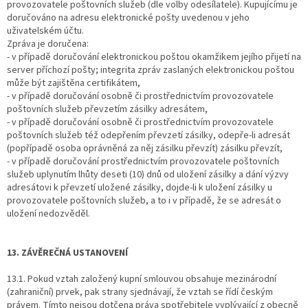
provozovatele poštovních služeb (dle volby odesílatele). Kupujícímu je
doručováno na adresu elektronické pošty uvedenou v jeho
uživatelském účtu.
Zpráva je doručena:
- v případě doručování elektronickou poštou okamžikem jejího přijetí na
server příchozí pošty; integrita zpráv zaslaných elektronickou poštou
může být zajištěna certifikátem,
- v případě doručování osobně či prostřednictvím provozovatele
poštovních služeb převzetím zásilky adresátem,
- v případě doručování osobně či prostřednictvím provozovatele
poštovních služeb též odepřením převzetí zásilky, odepře-li adresát
(popřípadě osoba oprávněná za něj zásilku převzít) zásilku převzít,
- v případě doručování prostřednictvím provozovatele poštovních
služeb uplynutím lhůty deseti (10) dnů od uložení zásilky a dání výzvy
adresátovi k převzetí uložené zásilky, dojde-li k uložení zásilky u
provozovatele poštovních služeb, a to i v případě, že se adresát o
uložení nedozvěděl.
13. ZÁVĚREČNÁ USTANOVENÍ
13.1. Pokud vztah založený kupní smlouvou obsahuje mezinárodní
(zahraniční) prvek, pak strany sjednávají, že vztah se řídí českým
právem. Tímto nejsou dotčena práva spotřebitele vyplývající z obecně