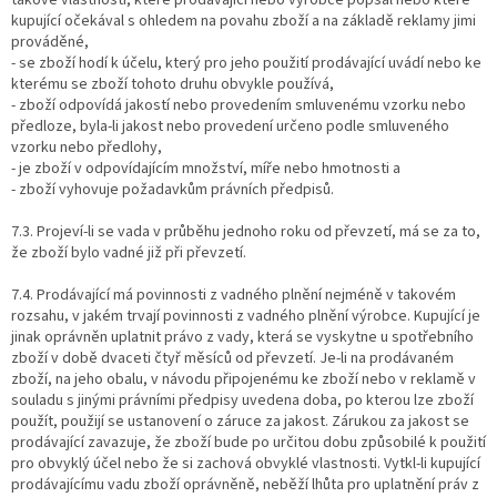
kupující očekával s ohledem na povahu zboží a na základě reklamy jimi
prováděné,
- se zboží hodí k účelu, který pro jeho použití prodávající uvádí nebo ke
kterému se zboží tohoto druhu obvykle používá,
- zboží odpovídá jakostí nebo provedením smluvenému vzorku nebo
předloze, byla-li jakost nebo provedení určeno podle smluveného
vzorku nebo předlohy,
- je zboží v odpovídajícím množství, míře nebo hmotnosti a
- zboží vyhovuje požadavkům právních předpisů.
7.3. Projeví-li se vada v průběhu jednoho roku od převzetí, má se za to,
že zboží bylo vadné již při převzetí.
7.4. Prodávající má povinnosti z vadného plnění nejméně v takovém
rozsahu, v jakém trvají povinnosti z vadného plnění výrobce. Kupující je
jinak oprávněn uplatnit právo z vady, která se vyskytne u spotřebního
zboží v době dvaceti čtyř měsíců od převzetí. Je-li na prodávaném
zboží, na jeho obalu, v návodu připojenému ke zboží nebo v reklamě v
souladu s jinými právními předpisy uvedena doba, po kterou lze zboží
použít, použijí se ustanovení o záruce za jakost. Zárukou za jakost se
prodávající zavazuje, že zboží bude po určitou dobu způsobilé k použití
pro obvyklý účel nebo že si zachová obvyklé vlastnosti. Vytkl-li kupující
prodávajícímu vadu zboží oprávněně, neběží lhůta pro uplatnění práv z