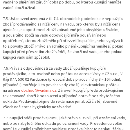
vadného plnění ani záruční doba po dobu, po kterou kupující nemůže
vadné zboží užívat.
7.5. Ustanovení uvedená v čl. 7.4. obchodních podmínek se nepoužijí u
zboží prodávaného za nižší cenu na vadu, pro kterou byla nižší cena
ujednána, na opotřebení zboží způsobené jeho obvyklým užíváním,
u použitého zboží na vadu odpovídající míře používání nebo
opotřebení, kterou zboží mělo při převzetí kupujícím, nebo vyplývá-li
to z povahy zboží. Právo z vadného plnění kupujícímu nenáleží, pokud
kupující před převzetím zboží věděl, že zboží má vadu, anebo pokud
kupující vadu sám způsobil.
7.6. Práva z odpovědnosti za vady zboží uplatňuje kupující u
prodávajícího, a to osobně nebo poštou na adrese V.style CZ s.r.o., V
Ráji 877, 530 02 Pardubice (provozní doba pracovní dny 8 – 16 hodin),
případně (umožňuje-li to povaha vady zboží) elektronickou poštou
na adrese
obchod@wadima.cz
. Zároveň kupující předá prodávajícímu
reklamované zboží k posouzení a případné opravě bez zbytečného
odkladu. Prodávající přijme do reklamace jen zboží čisté, zbavené
všech nečistot a hygienicky nezávadné.
7.7. Kupující sdělí prodávajícímu, jaké právo si zvolil, při oznámení vady,
nebo bez zbytečného odkladu po oznámení vady. Provedenou volbu
nemůže kupující změnit bez souhlasu prodávajícího; to neplatí, žádal-li