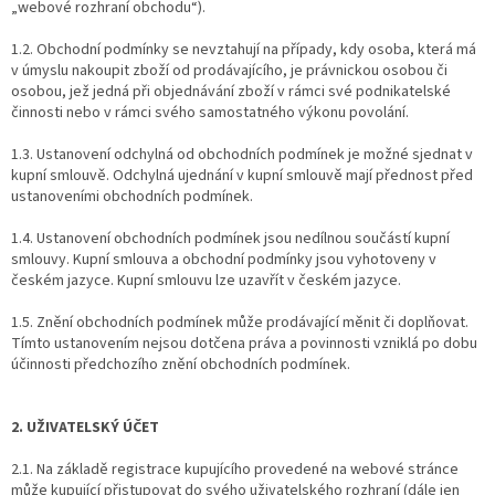
„webové rozhraní obchodu“).
1.2. Obchodní podmínky se nevztahují na případy, kdy osoba, která má
v úmyslu nakoupit zboží od prodávajícího, je právnickou osobou či
osobou, jež jedná při objednávání zboží v rámci své podnikatelské
činnosti nebo v rámci svého samostatného výkonu povolání.
1.3. Ustanovení odchylná od obchodních podmínek je možné sjednat v
kupní smlouvě. Odchylná ujednání v kupní smlouvě mají přednost před
ustanoveními obchodních podmínek.
1.4. Ustanovení obchodních podmínek jsou nedílnou součástí kupní
smlouvy. Kupní smlouva a obchodní podmínky jsou vyhotoveny v
českém jazyce. Kupní smlouvu lze uzavřít v českém jazyce.
1.5. Znění obchodních podmínek může prodávající měnit či doplňovat.
Tímto ustanovením nejsou dotčena práva a povinnosti vzniklá po dobu
účinnosti předchozího znění obchodních podmínek.
2. UŽIVATELSKÝ ÚČET
2.1. Na základě registrace kupujícího provedené na webové stránce
může kupující přistupovat do svého uživatelského rozhraní (dále jen