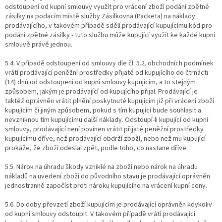
odstoupení od kupní smlouvy využít pro vrácení zboží podání zpětné
zásilky na podacím místě služby Zásilkovna (Packeta) na náklady
prodávajícího, v takovém případě sdělí prodávající kupujícímu kód pro
podání zpětné zásilky - tuto službu může kupující využít ke každé kupní
smlouvě právě jednou.
5.4. V případě odstoupení od smlouvy dle čl. 5.2. obchodních podmínek
vrátí prodávající peněžní prostředky přijaté od kupujícího do čtrnácti
(14) dnů od odstoupení od kupní smlouvy kupujícím, a to stejným
způsobem, jakým je prodávající od kupujícího přijal. Prodávající je
taktéž oprávněn vrátit plnění poskytnuté kupujícím již při vrácení zboží
kupujícím či jiným způsobem, pokud s tím kupující bude souhlasit a
nevzniknou tím kupujícímu další náklady. Odstoupí-li kupující od kupní
smlouvy, prodávající není povinen vrátit přijaté peněžní prostředky
kupujícímu dříve, než prodávající obdrží zboží, nebo než mu kupující
prokáže, že zboží odeslal zpět, podle toho, co nastane dříve.
5.5. Nárok na úhradu škody vzniklé na zboží nebo nárok na úhradu
nákladů na uvedení zboží do původního stavu je prodávající oprávněn
jednostranně započíst proti nároku kupujícího na vrácení kupní ceny.
5.6. Do doby převzetí zboží kupujícím je prodávající oprávněn kdykoliv
od kupní smlouvy odstoupit. V takovém případě vrátí prodávající