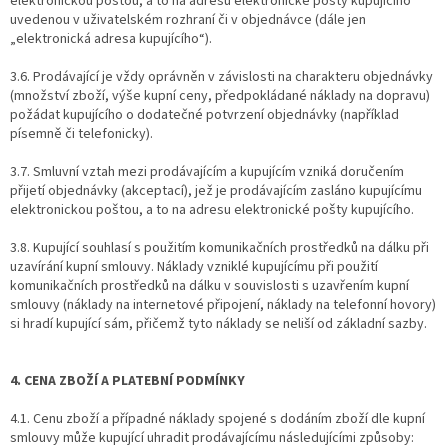
elektronickou poštou, a to na adresu elektronické pošty kupujícího
uvedenou v uživatelském rozhraní či v objednávce (dále jen
„elektronická adresa kupujícího“).
3.6. Prodávající je vždy oprávněn v závislosti na charakteru objednávky
(množství zboží, výše kupní ceny, předpokládané náklady na dopravu)
požádat kupujícího o dodatečné potvrzení objednávky (například
písemně či telefonicky).
3.7. Smluvní vztah mezi prodávajícím a kupujícím vzniká doručením
přijetí objednávky (akceptací), jež je prodávajícím zasláno kupujícímu
elektronickou poštou, a to na adresu elektronické pošty kupujícího.
3.8. Kupující souhlasí s použitím komunikačních prostředků na dálku při
uzavírání kupní smlouvy. Náklady vzniklé kupujícímu při použití
komunikačních prostředků na dálku v souvislosti s uzavřením kupní
smlouvy (náklady na internetové připojení, náklady na telefonní hovory)
si hradí kupující sám, přičemž tyto náklady se neliší od základní sazby.
4. CENA ZBOŽÍ A PLATEBNÍ PODMÍNKY
4.1. Cenu zboží a případné náklady spojené s dodáním zboží dle kupní
smlouvy může kupující uhradit prodávajícímu následujícími způsoby: