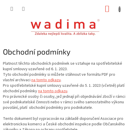
Přejít
NÁKUP
na
obsah
KOŠÍK
Obchodní podmínky
Platnost těchto obchodních podmínek se vztahuje na spotřebitelské
kupní smlouvy uzavřené od 6. 1. 2023.
Tyto obchodní podmínky si můžete stáhnout ve formátu PDF pro
vlastní archivaci
na tomto odkazu
.
Pro spotřebitelské kupní smlouvy uzavřené do 5. 1. 2023 (včetně) platí
obchodní podmínky
na tomto odkazu
.
Pro právnické osoby či osoby, jež jednají při objednávání zboží v rámci
své podnikatelské činnosti nebo v rámci svého samostatného výkonu
povolání, platí obchodní podmínky pro podnikatele.
Tento dokument byl vypracován na základě doporučení Asociace pro
elektronickou komerci a České obchodní inspekce podle Občanského
zákoníku a Zákona na ochranu spotřebitele.