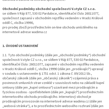
Obchodní podmínky obchodní společnosti V.style CZ s.r.o.
se sídlem V Ráji 877, 530 02 Pardubice, identifikační číslo 26011077,
společnost zapsaná v obchodním rejstříku vedeném v Hradci Králové
oddíl C, vložka 19990,
pro prodej zboží prostřednictvím on-line obchodu umístěného na
internetové adrese wadima.cz
1. ÚVODNÍ USTANOVENÍ
1.1. Tyto obchodní podmínky (dále jen „obchodní podmínky“) obchodní
společnosti V.style CZ s.r.o., se sídlem V Ráji 877, 530 02 Pardubice,
identifikační číslo: 26011077, zapsané v obchodním rejstříku vedeném
v Hradci Králové oddíl C, vložka 19990 (dále jen „prodávající“) upravují
v souladu s ustanovením § 1751 odst. 1 zákona č. 89/2012 Sb.,
občanský zákoník (dále jen „občanský zákoník“) vzájemná práva a
povinnosti smluvních stran vzniklé v souvislosti nebo na základě kupní
smlouvy (dále jen „kupní smlouva“) uzavírané mezi prodávajícím a
fyzickou osobou - spotřebitelem (dále jen „kupující“) prostřednictvím
internetového obchodu prodávajícího. Internetový obchod je
prodávajícím provozován na internetové adrese wadima.cz (dále jen
„webová stránka“), a to prostřednictvím webového rozhraní (dále jen