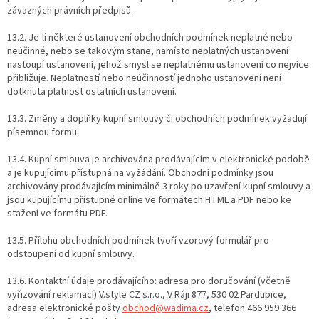
závazných právních předpisů.
13.2. Je-li některé ustanovení obchodních podmínek neplatné nebo
neúčinné, nebo se takovým stane, namísto neplatných ustanovení
nastoupí ustanovení, jehož smysl se neplatnému ustanovení co nejvíce
přibližuje. Neplatností nebo neúčinností jednoho ustanovení není
dotknuta platnost ostatních ustanovení.
13.3. Změny a doplňky kupní smlouvy či obchodních podmínek vyžadují
písemnou formu.
13.4. Kupní smlouva je archivována prodávajícím v elektronické podobě
a je kupujícímu přístupná na vyžádání. Obchodní podmínky jsou
archivovány prodávajícím minimálně 3 roky po uzavření kupní smlouvy a
jsou kupujícímu přístupné online ve formátech HTML a PDF nebo ke
stažení ve formátu PDF.
13.5. Přílohu obchodních podmínek tvoří vzorový formulář pro
odstoupení od kupní smlouvy.
13.6. Kontaktní údaje prodávajícího: adresa pro doručování (včetně
vyřizování reklamací) V.style CZ s.r.o., V Ráji 877, 530 02 Pardubice,
adresa elektronické pošty
obchod@wadima.cz
, telefon 466 959 366