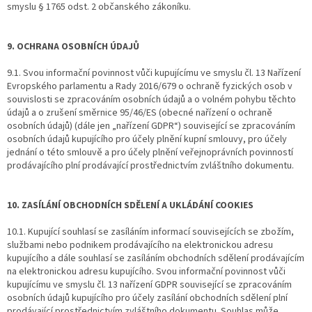
smyslu § 1765 odst. 2 občanského zákoníku.
9. OCHRANA OSOBNÍCH ÚDAJŮ
9.1. Svou informační povinnost vůči kupujícímu ve smyslu čl. 13 Nařízení
Evropského parlamentu a Rady 2016/679 o ochraně fyzických osob v
souvislosti se zpracováním osobních údajů a o volném pohybu těchto
údajů a o zrušení směrnice 95/46/ES (obecné nařízení o ochraně
osobních údajů) (dále jen „nařízení GDPR“) související se zpracováním
osobních údajů kupujícího pro účely plnění kupní smlouvy, pro účely
jednání o této smlouvě a pro účely plnění veřejnoprávních povinností
prodávajícího plní prodávající prostřednictvím zvláštního dokumentu.
10. ZASÍLÁNÍ OBCHODNÍCH SDĚLENÍ A UKLÁDÁNÍ COOKIES
10.1. Kupující souhlasí se zasíláním informací souvisejících se zbožím,
službami nebo podnikem prodávajícího na elektronickou adresu
kupujícího a dále souhlasí se zasíláním obchodních sdělení prodávajícím
na elektronickou adresu kupujícího. Svou informační povinnost vůči
kupujícímu ve smyslu čl. 13 nařízení GDPR související se zpracováním
osobních údajů kupujícího pro účely zasílání obchodních sdělení plní
prodávající prostřednictvím zvláštního dokumentu. Souhlas může