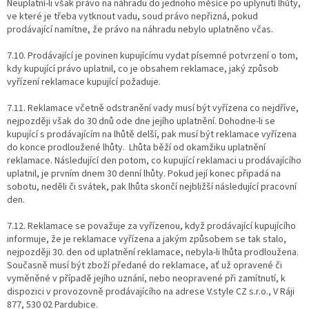
Neuplatní-li však právo na náhradu do jednoho měsíce po uplynutí lhůty,
ve které je třeba vytknout vadu, soud právo nepřizná, pokud
prodávající namítne, že právo na náhradu nebylo uplatněno včas.
7.10. Prodávající je povinen kupujícímu vydat písemné potvrzení o tom,
kdy kupující právo uplatnil, co je obsahem reklamace, jaký způsob
vyřízení reklamace kupující požaduje.
7.11. Reklamace včetně odstranění vady musí být vyřízena co nejdříve,
nejpozději však do 30 dnů ode dne jejího uplatnění. Dohodne-li se
kupující s prodávajícím na lhůtě delší, pak musí být reklamace vyřízena
do konce prodloužené lhůty. Lhůta běží od okamžiku uplatnění
reklamace. Následující den potom, co kupující reklamaci u prodávajícího
uplatnil, je prvním dnem 30 denní lhůty. Pokud její konec připadá na
sobotu, neděli či svátek, pak lhůta skončí nejbližší následující pracovní
den.
7.12. Reklamace se považuje za vyřízenou, když prodávající kupujícího
informuje, že je reklamace vyřízena a jakým způsobem se tak stalo,
nejpozději 30. den od uplatnění reklamace, nebyla-li lhůta prodloužena.
Současně musí být zboží předané do reklamace, ať už opravené či
vyměněné v případě jejího uznání, nebo neopravené při zamítnutí, k
dispozici v provozovně prodávajícího na adrese V.style CZ s.r.o., V Ráji
877, 530 02 Pardubice.