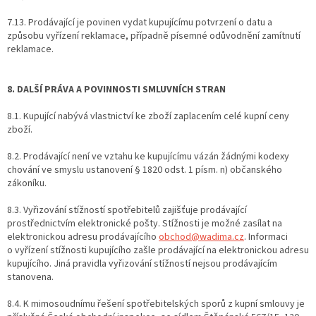
7.13. Prodávající je povinen vydat kupujícímu potvrzení o datu a
způsobu vyřízení reklamace, případně písemné odůvodnění zamítnutí
reklamace.
8. DALŠÍ PRÁVA A POVINNOSTI SMLUVNÍCH STRAN
8.1. Kupující nabývá vlastnictví ke zboží zaplacením celé kupní ceny
zboží.
8.2. Prodávající není ve vztahu ke kupujícímu vázán žádnými kodexy
chování ve smyslu ustanovení § 1820 odst. 1 písm. n) občanského
zákoníku.
8.3. Vyřizování stížností spotřebitelů zajišťuje prodávající
prostřednictvím elektronické pošty. Stížnosti je možné zasílat na
elektronickou adresu prodávajícího
obchod@wadima.cz
. Informaci
o vyřízení stížnosti kupujícího zašle prodávající na elektronickou adresu
kupujícího. Jiná pravidla vyřizování stížností nejsou prodávajícím
stanovena.
8.4. K mimosoudnímu řešení spotřebitelských sporů z kupní smlouvy je