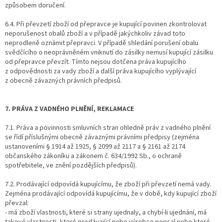
způsobem doručení.
6.4. Při převzetí zboží od přepravce je kupující povinen zkontrolovat
neporušenost obalů zboží a v případě jakýchkoliv závad toto
neprodleně oznámit přepravci. V případě shledání porušení obalu
svědčícího o neoprávněném vniknutí do zásilky nemusí kupující zásilku
od přepravce převzít. Tímto nejsou dotčena práva kupujícího
z odpovědnosti za vady zboží a další práva kupujícího vyplývající
z obecně závazných právních předpisů.
7. PRÁVA Z VADNÉHO PLNĚNÍ, REKLAMACE
7.1. Práva a povinnosti smluvních stran ohledně práv z vadného plnění
se řídí příslušnými obecně závaznými právními předpisy (zejména
ustanoveními § 1914 až 1925, § 2099 až 2117 a § 2161 až 2174
občanského zákoníku a zákonem č. 634/1992 Sb., o ochraně
spotřebitele, ve znění pozdějších předpisů).
7.2. Prodávající odpovídá kupujícímu, že zboží při převzetí nemá vady.
Zejména prodávající odpovídá kupujícímu, že v době, kdy kupující zboží
převzal:
- má zboží vlastnosti, které si strany ujednaly, a chybí-li ujednání, má
takové vlastnosti, které prodávající nebo výrobce popsal nebo které