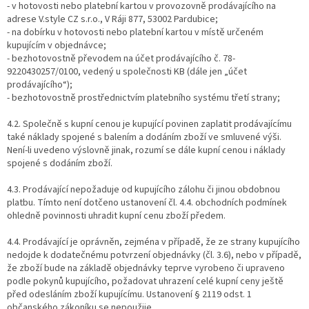
- v hotovosti nebo platební kartou v provozovně prodávajícího na
adrese V.style CZ s.r.o., V Ráji 877, 53002 Pardubice;
- na dobírku v hotovosti nebo platební kartou v místě určeném
kupujícím v objednávce;
- bezhotovostně převodem na účet prodávajícího č. 78-
9220430257/0100, vedený u společnosti KB (dále jen „účet
prodávajícího“);
- bezhotovostně prostřednictvím platebního systému třetí strany;
4.2. Společně s kupní cenou je kupující povinen zaplatit prodávajícímu
také náklady spojené s balením a dodáním zboží ve smluvené výši.
Není-li uvedeno výslovně jinak, rozumí se dále kupní cenou i náklady
spojené s dodáním zboží.
4.3. Prodávající nepožaduje od kupujícího zálohu či jinou obdobnou
platbu. Tímto není dotčeno ustanovení čl. 4.4. obchodních podmínek
ohledně povinnosti uhradit kupní cenu zboží předem.
4.4. Prodávající je oprávněn, zejména v případě, že ze strany kupujícího
nedojde k dodatečnému potvrzení objednávky (čl. 3.6), nebo v případě,
že zboží bude na základě objednávky teprve vyrobeno či upraveno
podle pokynů kupujícího, požadovat uhrazení celé kupní ceny ještě
před odesláním zboží kupujícímu. Ustanovení § 2119 odst. 1
občanského zákoníku se nepoužije.