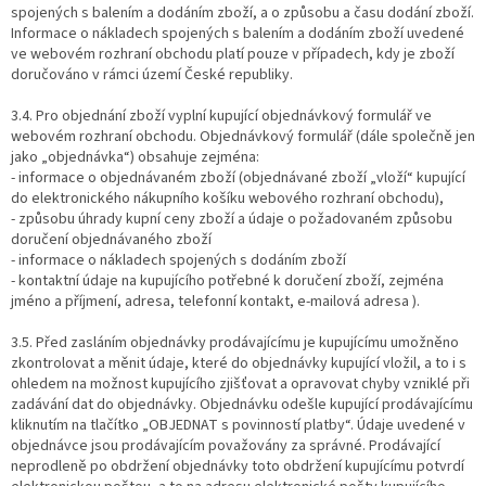
spojených s balením a dodáním zboží, a o způsobu a času dodání zboží.
Informace o nákladech spojených s balením a dodáním zboží uvedené
ve webovém rozhraní obchodu platí pouze v případech, kdy je zboží
doručováno v rámci území České republiky.
3.4. Pro objednání zboží vyplní kupující objednávkový formulář ve
webovém rozhraní obchodu. Objednávkový formulář (dále společně jen
jako „objednávka“) obsahuje zejména:
- informace o objednávaném zboží (objednávané zboží „vloží“ kupující
do elektronického nákupního košíku webového rozhraní obchodu),
- způsobu úhrady kupní ceny zboží a údaje o požadovaném způsobu
doručení objednávaného zboží
- informace o nákladech spojených s dodáním zboží
- kontaktní údaje na kupujícího potřebné k doručení zboží, zejména
jméno a příjmení, adresa, telefonní kontakt, e-mailová adresa ).
3.5. Před zasláním objednávky prodávajícímu je kupujícímu umožněno
zkontrolovat a měnit údaje, které do objednávky kupující vložil, a to i s
ohledem na možnost kupujícího zjišťovat a opravovat chyby vzniklé při
zadávání dat do objednávky. Objednávku odešle kupující prodávajícímu
kliknutím na tlačítko „OBJEDNAT s povinností platby“. Údaje uvedené v
objednávce jsou prodávajícím považovány za správné. Prodávající
neprodleně po obdržení objednávky toto obdržení kupujícímu potvrdí