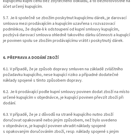
kupujícímu kupní cenu bez zbytečného odkladu, a to bezhotovostně na
účet určený kupujícím.
5.7. Je-li společně se zbožím poskytnut kupujícímu dárek, je darovací
smlouva mezi prodávajícím a kupujícím uzavřena s rozvazovací
podmínkou, že dojde-li k odstoupení od kupní smlouvy kupujícím,
pozbývá darovací smlouva ohledně takového dárku účinnosti a kupující
je povinen spolu se zbožím prodávajícímu vrátit i poskytnutý dárek.
6. PŘEPRAVA A DODÁNÍ ZBOŽÍ
6.1. V případě, že je způsob dopravy smluven na základě zvláštního
požadavku kupujícího, nese kupující riziko a případné dodatečné
náklady spojené s tímto způsobem dopravy.
6.2. Je-li prodávající podle kupní smlouvy povinen dodat zboží na místo
určené kupujícím v objednávce, je kupující povinen převzít zboží při
dodání.
6.3. V případě, že je z důvodů na straně kupujícího nutno zboží
doručovat opakovaně nebo jiným způsobem, než bylo uvedeno
v objednávce, je kupující povinen uhradit náklady spojené
s opakovaným doručováním zboží, resp. náklady spojené s jiným