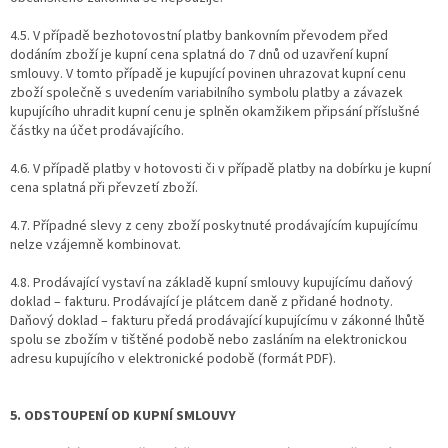
4.5. V případě bezhotovostní platby bankovním převodem před
dodáním zboží je kupní cena splatná do 7 dnů od uzavření kupní
smlouvy. V tomto případě je kupující povinen uhrazovat kupní cenu
zboží společně s uvedením variabilního symbolu platby a závazek
kupujícího uhradit kupní cenu je splněn okamžikem připsání příslušné
částky na účet prodávajícího.
4.6. V případě platby v hotovosti či v případě platby na dobírku je kupní
cena splatná při převzetí zboží.
4.7. Případné slevy z ceny zboží poskytnuté prodávajícím kupujícímu
nelze vzájemně kombinovat.
4.8. Prodávající vystaví na základě kupní smlouvy kupujícímu daňový
doklad – fakturu. Prodávající je plátcem daně z přidané hodnoty.
Daňový doklad – fakturu předá prodávající kupujícímu v zákonné lhůtě
spolu se zbožím v tištěné podobě nebo zasláním na elektronickou
adresu kupujícího v elektronické podobě (formát PDF).
5. ODSTOUPENÍ OD KUPNÍ SMLOUVY