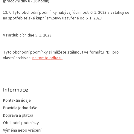
(pracovní dny 8 - 16 hodin).
13.7. Tyto obchodní podmínky nabývají účinnosti 6. 1. 2023 a vztahují se
na spotřebitelské kupní smlouvy uzavřené od 6. 1. 2023.
V Pardubicích dne 5. 1. 2023
Tyto obchodní podmínky si můžete stáhnout ve formátu PDF pro
vlastní archivaci
na tomto odkazu
.
Z
á
p
a
Informace
t
Kontaktní údaje
í
Pravidla jednoduše
Doprava a platba
Obchodní podmínky
Výměna nebo vrácení