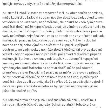
kupující opravu vady, která se ukáže jako neopravitelná.
7.8. Nemá-li zboží vlastnosti stanovené v čl. 7.2 obchodních podmínek,
může kupující požadovat i dodání nového zboží bez vad, pokud to není
vzhledem k povaze vady nepřiměřené, ale pokud se vada týká pouze
součásti zboží, může kupující požadovat jen výměnu součásti; není-li to
možné, může odstoupit od smlouvy. Je-li to však vzhledem k povaze
vady neúměrné, zejména lze-li vadu odstranit bez zbytečného odkladu,
má kupující právo na bezplatné odstranění vady. Právo na dodání
nového zboží, nebo výměnu součásti má kupující i v případě
odstranitelné vady, pokud nemůže zboží řádně užívat pro opakovaný
výskyt vady po opravě nebo pro větší počet vad. V takovém případě
má kupující i právo od smlouvy odstoupit. Neodstoupí-li kupující od
smlouvy nebo neuplatní-li právo na dodání nového zboží bez vad, na
výměnu jeho součásti nebo na opravu zboží, může požadovat
přiměřenou slevu. Kupující má právo na přiměřenou slevu i v případě,
že mu prodávající nemůže dodat nové zboží bez vad, vyměnit jeho
součást nebo zboží opravit, jakož i v případě, že prodávající nezjedná
nápravu v přiměřené době nebo že by zjednání nápravy kupujícímu
působilo značné obtíže.
7.9. Kdo má právo podle § 1923 občanského zákoníku, náleží mu i
náhrada nákladů účelně vynaložených při uplatnění tohoto práva.