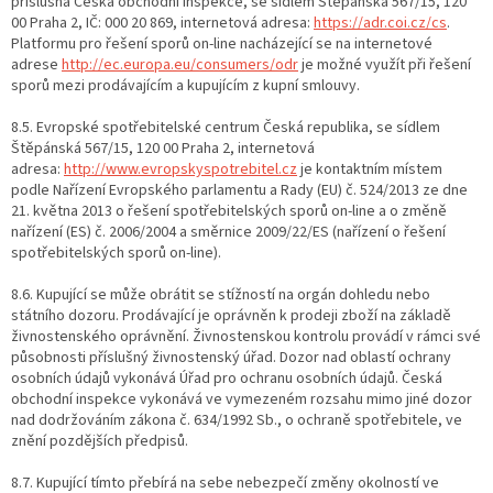
příslušná Česká obchodní inspekce, se sídlem Štěpánská 567/15, 120
00 Praha 2, IČ: 000 20 869, internetová adresa:
https://adr.coi.cz/cs
.
Platformu pro řešení sporů on-line nacházející se na internetové
adrese
http://ec.europa.eu/consumers/odr
je možné využít při řešení
sporů mezi prodávajícím a kupujícím z kupní smlouvy.
8.5. Evropské spotřebitelské centrum Česká republika, se sídlem
Štěpánská 567/15, 120 00 Praha 2, internetová
adresa:
http://www.evropskyspotrebitel.cz
je kontaktním místem
podle Nařízení Evropského parlamentu a Rady (EU) č. 524/2013 ze dne
21. května 2013 o řešení spotřebitelských sporů on-line a o změně
nařízení (ES) č. 2006/2004 a směrnice 2009/22/ES (nařízení o řešení
spotřebitelských sporů on-line).
8.6. Kupující se může obrátit se stížností na orgán dohledu nebo
státního dozoru. Prodávající je oprávněn k prodeji zboží na základě
živnostenského oprávnění. Živnostenskou kontrolu provádí v rámci své
působnosti příslušný živnostenský úřad. Dozor nad oblastí ochrany
osobních údajů vykonává Úřad pro ochranu osobních údajů. Česká
obchodní inspekce vykonává ve vymezeném rozsahu mimo jiné dozor
nad dodržováním zákona č. 634/1992 Sb., o ochraně spotřebitele, ve
znění pozdějších předpisů.
8.7. Kupující tímto přebírá na sebe nebezpečí změny okolností ve