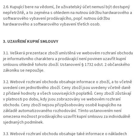
2.6. Kupující bere na vědomí, že uživatelský účet nemusí být dostupný
nepřetržitě, a to zejména s ohledem na nutnou údržbu hardwarového a
softwarového vybavení prodávajícího, popř. nutnou údržbu
hardwarového a softwarového vybavení třetích osob.
3. UZAVŘENÍ KUPNÍ SMLOUVY
3.1. Veškerá prezentace zboží umístěná ve webovém rozhraní obchodu
je informativního charakteru a prodávající není povinen uzavřít kupní
smlouvu ohledně tohoto zboží. Ustanovení § 1732 odst. 2 občanského
zákoníku se nepoužije.
3.2. Webové rozhraní obchodu obsahuje informace o zboží, a to včetně
uvedení cen jednotlivého zboží. Ceny zboží jsou uvedeny včetně daně
z přidané hodnoty a všech souvisejících poplatků. Ceny zboží zůstávají
v platnosti po dobu, kdy jsou zobrazovány ve webovém rozhraní
obchodu. Ceny zboží nejsou přizpůsobovány osobě kupujícího na
základě automatizovaného rozhodování. Tímto ustanovením není
omezena možnost prodávajícího uzavřít kupní smlouvu za individuálně
sjednaných podmínek.
3.3. Webové rozhraní obchodu obsahuje také informace o nákladech