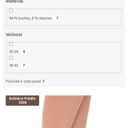
Materiál
94 % bavlna, 6 % elastan
7
Velikost
35-38
4
38-41
7
Položek k zobrazení:
7
V
Kolekce Prádlo
ý
2026
p
i
s
p