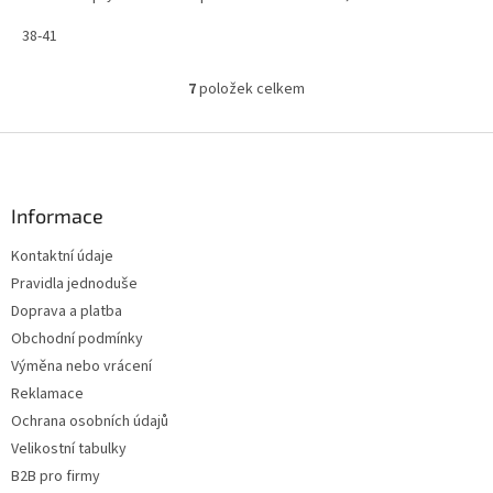
38-41
7
položek celkem
O
v
l
Z
á
á
d
p
a
a
Informace
c
t
í
Kontaktní údaje
í
p
Pravidla jednoduše
r
v
Doprava a platba
k
Obchodní podmínky
y
Výměna nebo vrácení
v
ý
Reklamace
p
Ochrana osobních údajů
i
Velikostní tabulky
s
u
B2B pro firmy