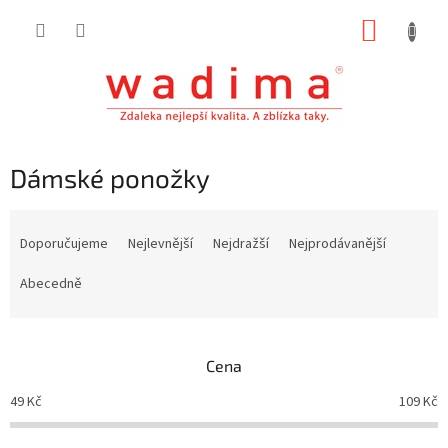
Přejít
NÁKUP
na
obsah
KOŠÍK
Dámské ponožky
Ř
a
Doporučujeme
Nejlevnější
Nejdražší
Nejprodávanější
z
e
Abecedně
n
í
p
Cena
r
o
49
Kč
109
Kč
d
u