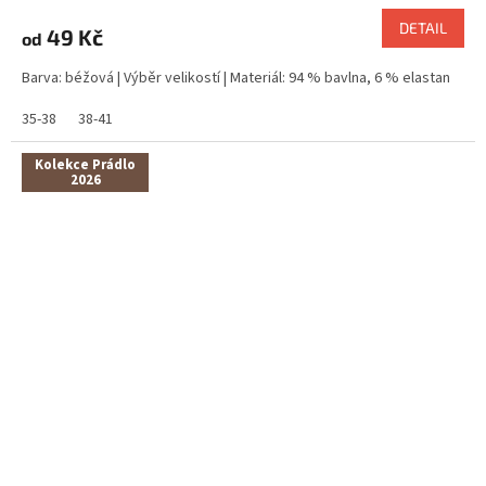
DETAIL
49 Kč
od
Barva: béžová | Výběr velikostí | Materiál: 94 % bavlna, 6 % elastan
35-38
38-41
Kolekce Prádlo
2026