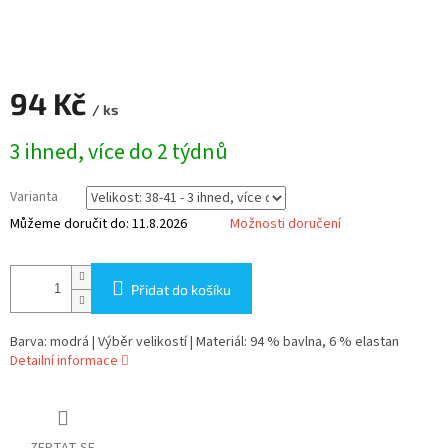
94 Kč
/ ks
Měrná
3 ihned, více do 2 týdnů
cena:
Varianta
Můžeme doručit do:
11.8.2026
Možnosti doručení
Přidat do košíku
Barva: modrá | Výběr velikostí | Materiál: 94 % bavlna, 6 % elastan
Detailní informace