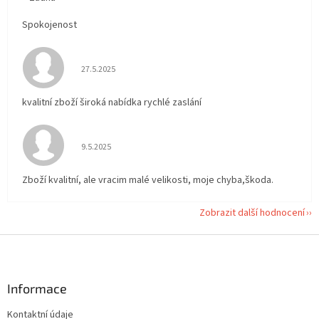
Spokojenost
Hodnocení obchodu je 5 z 5 hvězdiček.
27.5.2025
kvalitní zboží široká nabídka rychlé zaslání
Hodnocení obchodu je 5 z 5 hvězdiček.
9.5.2025
Zboží kvalitní, ale vracim malé velikosti, moje chyba,škoda.
Zobrazit další hodnocení
Z
á
p
a
Informace
t
Kontaktní údaje