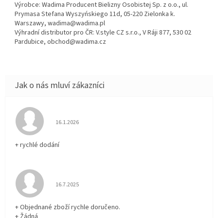
Výrobce: Wadima Producent Bielizny Osobistej Sp. z o.o., ul.
Prymasa Stefana Wyszyńskiego 11d, 05-220 Zielonka k.
Warszawy, wadima@wadima.pl
Výhradní distributor pro ČR: V.style CZ s.r.o., V Ráji 877, 530 02
Pardubice, obchod@wadima.cz
Hodnocení obchodu je 5 z 5 hvězdiček.
16.1.2026
+ rychlé dodání
Hodnocení obchodu je 5 z 5 hvězdiček.
16.7.2025
+ Objednané zboží rychle doručeno.
+ Žádná