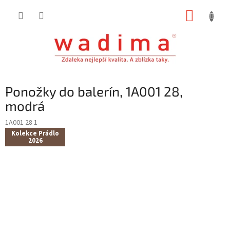
Přejít
NÁKUP
na
obsah
KOŠÍK
Ponožky do balerín, 1A001 28,
modrá
1A001 28 1
Kolekce Prádlo
2026