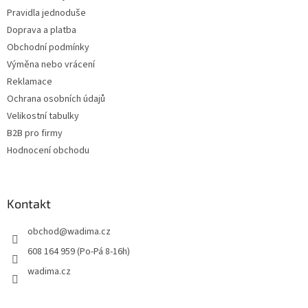
í
Pravidla jednoduše
Doprava a platba
Obchodní podmínky
Výměna nebo vrácení
Reklamace
Ochrana osobních údajů
Velikostní tabulky
B2B pro firmy
Hodnocení obchodu
Kontakt
obchod
@
wadima.cz
608 164 959 (Po-Pá 8-16h)
wadima.cz