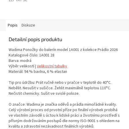
ZEPTAT SE
Popis
Diskuze
Detailní popis produktu
Wadima Ponožky do balerín model 1A001 z kolekce Prádlo 2026
Katalogové číslo: 1A001 28
Barva: modrá
Výběr velikostí |
Velikostní tabulky
Materiál: 94 % bavlna, 6 % elastan
Tip pro údržbu: Prát ručně nebo v pračce v teplotě do 40°C.
Nebělit. Nesušit v sušičce. Žehlit maximálně teplotou 110°C.
Nečistit chemicky. Sušit ve svislé poloze.
O značce: Wadima je značka oděvů a prádla mimořádné kvality.
Celý výrobní proces od prvotní příze po finální výrobek probíhá
ve vlastním závodě s úctou k lidské práci a životnímu prostředí s
přísným dodržováním postupů dle normy ISO-9001 s ohledem na
kvalitu a zdravotní nezávadnost finálních výrobků.