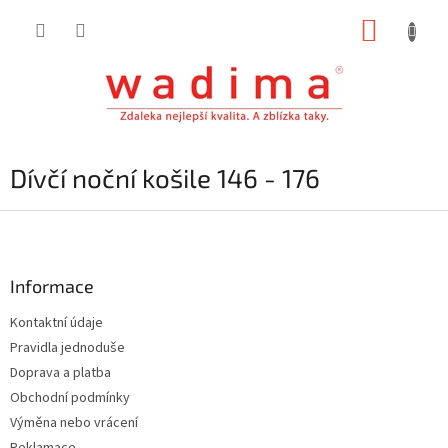
Přejít
NÁKUP
na
obsah
KOŠÍK
Dívčí noční košile 146 - 176
Z
á
p
a
Informace
t
Kontaktní údaje
í
Pravidla jednoduše
Doprava a platba
Obchodní podmínky
Výměna nebo vrácení
Reklamace