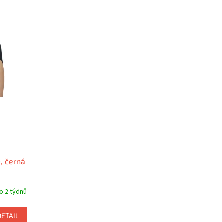
, černá
do 2 týdnů
DETAIL