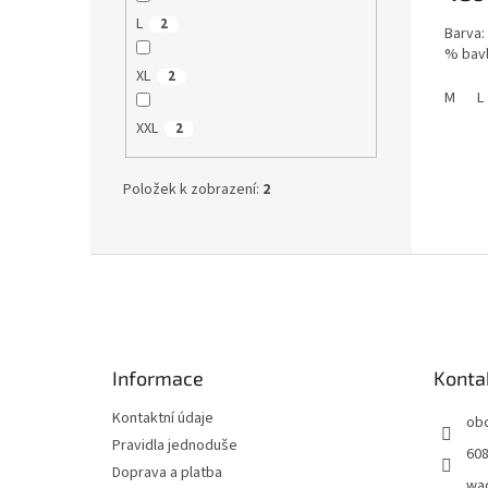
L
2
Barva: 
% bavl
XL
2
M
L
XXL
2
Položek k zobrazení:
2
Z
á
p
a
t
Informace
Konta
í
Kontaktní údaje
ob
Pravidla jednoduše
608
Doprava a platba
wa