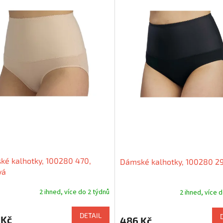
é kalhotky, 100280 470,
Dámské kalhotky, 100280 29
vá
2 ihned, více do 2 týdnů
2 ihned, více 
DETAIL
 Kč
486 Kč