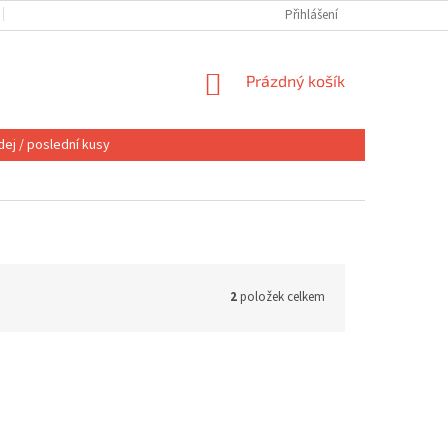
OBCHODNÍ PODMÍNKY
VÝMĚNA NEBO VRÁCENÍ
Přihlášení
REKLAMACE
NÁKUPNÍ
Prázdný košík
KOŠÍK
ej / poslední kusy
2
položek celkem