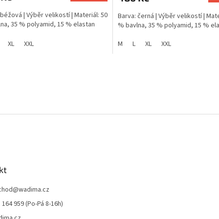
béžová | Výběr velikostí | Materiál: 50
Barva: černá | Výběr velikostí | Mate
na, 35 % polyamid, 15 % elastan
% bavlna, 35 % polyamid, 15 % el
XL
XXL
M
L
XL
XXL
O
v
l
á
d
a
c
í
p
r
v
k
kt
y
v
chod
@
wadima.cz
ý
 164 959 (Po-Pá 8-16h)
p
i
dima.cz