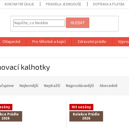
KONTAKTNÍ ÚDAJE
PRAVIDLA JEDNODUŠE
DOPRAVA A PLATBA
HLEDAT
Chlapecké
Pro těhotné a kojící
Zdravotní prádlo
Výprod
ovací kalhotky
učujeme
Nejlevnější
Nejdražší
Nejprodávanější
Abecedně
sezóny
Hit sezóny
kce Prádlo
Kolekce Prádlo
2026
2026