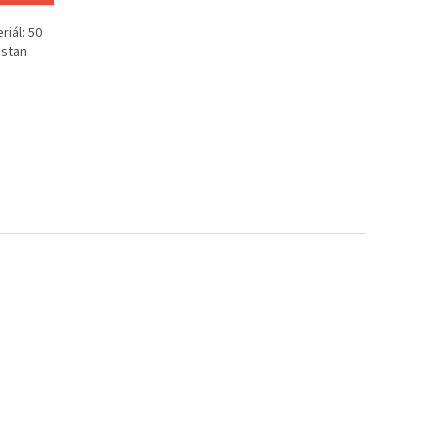
riál: 50
astan