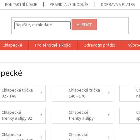
KONTAKTNÍ ÚDAJE
PRAVIDLA JEDNODUŠE
DOPRAVA A PLATBA
HLEDAT
Chlapecké
Pro těhotné a kojící
Zdravotní prádlo
Výprod
apecké
Chlapecká trička
Chlapecká trička
C
92 - 146
146 - 176
n
Chlapecké
Chlapecké
C
trenky a slipy 92
trenky a slipy
s
- 146
146 - 176
Chlapecká
Chlapecké