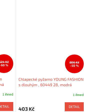
624 Kč
806 Kč
–60 %
–50 %
m
Chlapecké pyžamo YOUNG FASHION
ená
s dlouhým , 60449 28, modrá
1 ihned
1 ihned
DETAIL
DETAIL
403 Kč