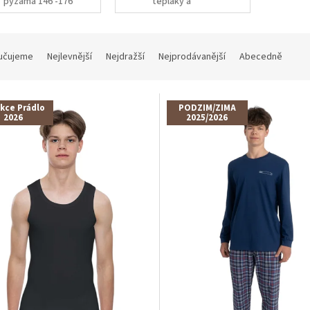
pyžama 146 -176
tepláky a
kalhoty 146 -
176
učujeme
Nejlevnější
Nejdražší
Nejprodávanější
Abecedně
kce Prádlo
PODZIM/ZIMA
2026
2025/2026