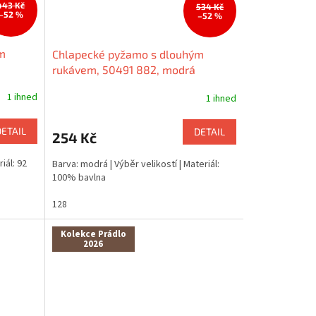
443 Kč
534 Kč
–52 %
–52 %
m
Chlapecké pyžamo s dlouhým
rukávem, 50491 882, modrá
1 ihned
1 ihned
DETAIL
DETAIL
254 Kč
iál: 92
Barva: modrá | Výběr velikostí | Materiál:
100% bavlna
128
Kolekce Prádlo
2026