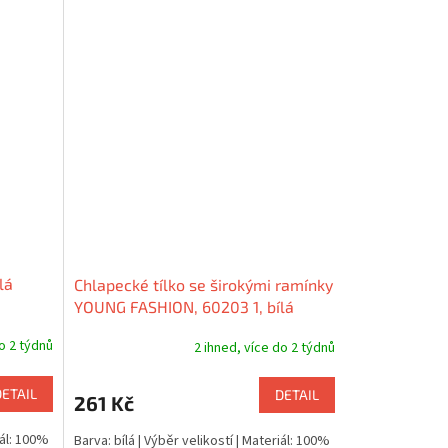
lá
Chlapecké tílko se širokými ramínky
YOUNG FASHION, 60203 1, bílá
do 2 týdnů
2 ihned, více do 2 týdnů
DETAIL
DETAIL
261 Kč
iál: 100%
Barva: bílá | Výběr velikostí | Materiál: 100%