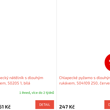
ecký nátělník s dlouhým
Chlapecké pyžamo s dlouhý
em, 50205 1, bílá
rukávem, 504109 250, červ
1 ihned, více do 2 týdnů
DETAIL
61 Kč
247 Kč