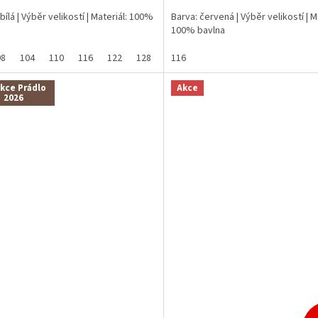
bílá | Výběr velikostí | Materiál: 100%
Barva: červená | Výběr velikostí | M
100% bavlna
98
104
110
116
122
128
134
116
140
146
152
158
kce Prádlo
Akce
2026