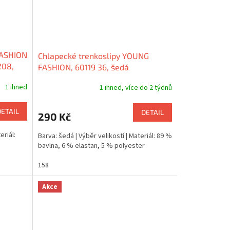
FASHION
Chlapecké trenkoslipy YOUNG
208,
FASHION, 60119 36, šedá
1 ihned
1 ihned, více do 2 týdnů
DETAIL
DETAIL
290 Kč
eriál:
Barva: šedá | Výběr velikostí | Materiál: 89 %
bavlna, 6 % elastan, 5 % polyester
158
Akce