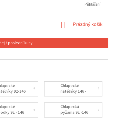
OBCHODNÍ PODMÍNKY
VÝMĚNA NEBO VRÁCENÍ
Přihlášení
REKLAMACE
NÁKUPNÍ
Prázdný košík
KOŠÍK
ej / poslední kusy
hlapecké
Chlapecké
átělníky 92-146
nátělníky 146 -
176
hlapecké
Chlapecká
podky 92 - 146
pyžama 92 -146