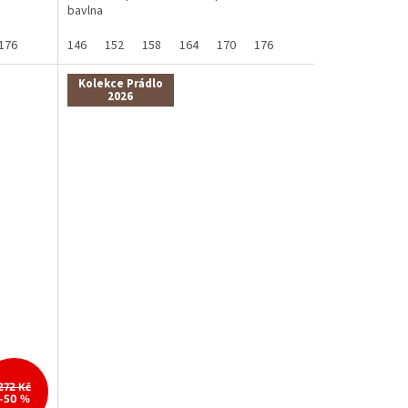
bavlna
176
146
152
158
164
170
176
Kolekce Prádlo
2026
272 Kč
–50 %