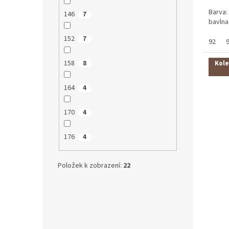
Barva: 
146
7
bavlna
152
7
92
158
Kole
8
164
4
170
4
176
4
Položek k zobrazení:
22