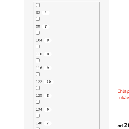
92
4
98
7
104
8
110
8
116
9
122
10
Chlap
128
8
rukáv
134
6
140
7
2
od