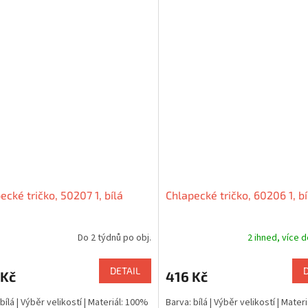
ecké tričko, 50207 1, bílá
Chlapecké tričko, 60206 1, bí
Do 2 týdnů po obj.
2 ihned, více 
DETAIL
 Kč
416 Kč
bílá | Výběr velikostí | Materiál: 100%
Barva: bílá | Výběr velikostí | Mater