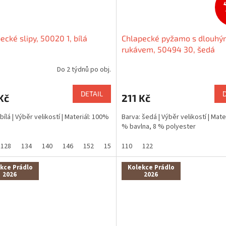
ecké slipy, 50020 1, bílá
Chlapecké pyžamo s dlouhý
rukávem, 50494 30, šedá
Do 2 týdnů po obj.
DETAIL
Kč
211 Kč
bílá | Výběr velikostí | Materiál: 100%
Barva: šedá | Výběr velikostí | Mater
% bavlna, 8 % polyester
128
134
140
146
152
158
110
122
kce Prádlo
Kolekce Prádlo
2026
2026