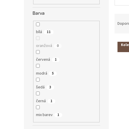
n
e
Barva
l
Ř
a
Dopor
z
bílá
11
e
V
n
Kole
oranžová
0
ý
í
p
p
červená
1
i
r
s
o
p
d
modrá
5
r
u
o
k
šedá
3
d
t
u
ů
černá
1
k
t
mix barev
1
ů