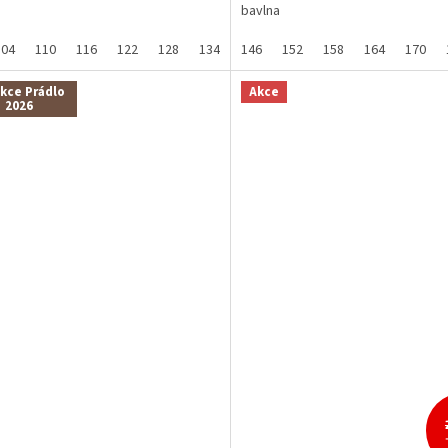
bavlna
104
110
116
122
128
134
140
146
152
158
164
170
kce Prádlo
Akce
2026