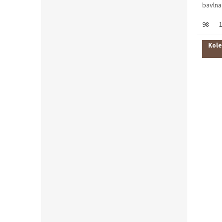
bavlna
98
Kole