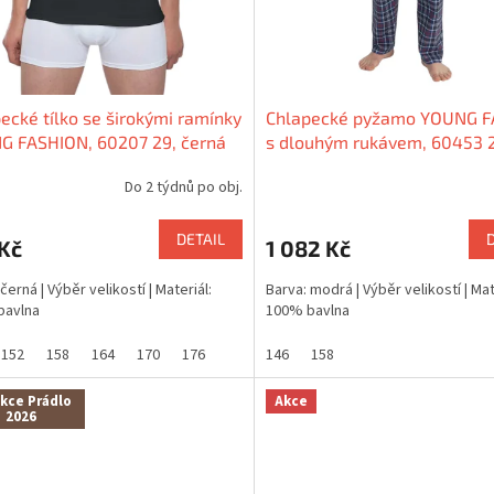
ecké tílko se širokými ramínky
Chlapecké pyžamo YOUNG 
G FASHION, 60207 29, černá
s dlouhým rukávem, 60453 
modrá
Do 2 týdnů po obj.
DETAIL
Kč
1 082 Kč
černá | Výběr velikostí | Materiál:
Barva: modrá | Výběr velikostí | Mat
bavlna
100% bavlna
152
158
164
170
176
146
158
kce Prádlo
Akce
2026