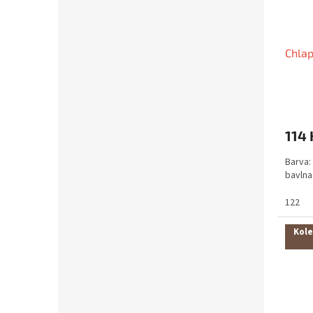
Chlap
114 
Barva: 
bavlna
122
Kole