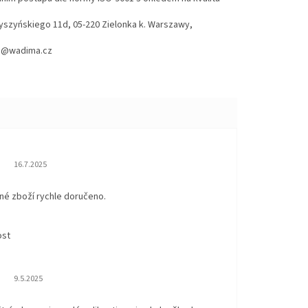
Wyszyńskiego 11d, 05-220 Zielonka k. Warszawy,
hod@wadima.cz
Hodnocení obchodu je 5 z 5 hvězdiček.
16.7.2025
né zboží rychle doručeno.
ost
Hodnocení obchodu je 5 z 5 hvězdiček.
9.5.2025