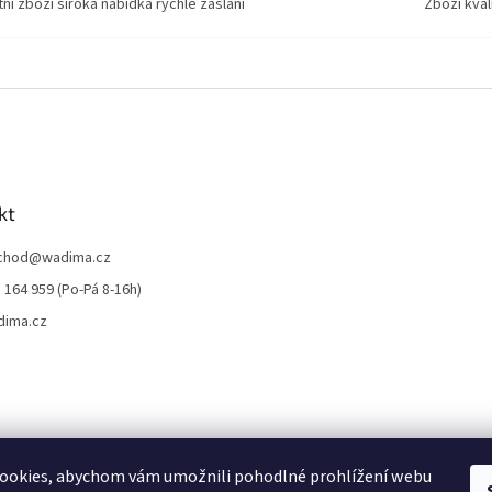
tní zboží široká nabídka rychlé zaslání
Zboží kval
kt
chod
@
wadima.cz
 164 959 (Po-Pá 8-16h)
dima.cz
ookies, abychom vám umožnili pohodlné prohlížení webu