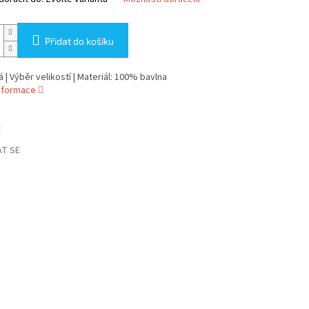
Přidat do košíku
á | Výběr velikostí | Materiál: 100% bavlna
informace
T SE