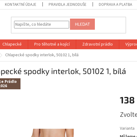
KONTAKTNÍ ÚDAJE
PRAVIDLA JEDNODUŠE
DOPRAVA A PLATBA
HLEDAT
Chlapecké
Pro těhotné a kojící
Zdravotní prádlo
Výprod
Chlapecké spodky interlok, 50102 1, bílá
pecké spodky interlok, 50102 1, bílá
ce Prádlo
2026
138
Měrná
Zvolt
cena:
Varianta
Můžeme d