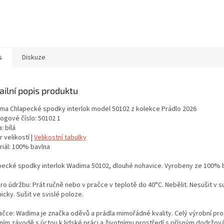
s
Diskuze
ailní popis produktu
ma Chlapecké spodky interlok model 50102 z kolekce Prádlo 2026
logové číslo: 50102 1
: bílá
 velikostí |
Velikostní tabulky
riál: 100% bavlna
pecké spodky interlok Wadima 50102, dlouhé nohavice. Vyrobeny ze 100% ba
ro údržbu: Prát ručně nebo v pračce v teplotě do 40°C. Nebělit. Nesušit v s
cky. Sušit ve svislé poloze.
ačce: Wadima je značka oděvů a prádla mimořádné kvality. Celý výrobní proc
tním závodě s úctou k lidské práci a životnímu prostředí s přísným dodržo