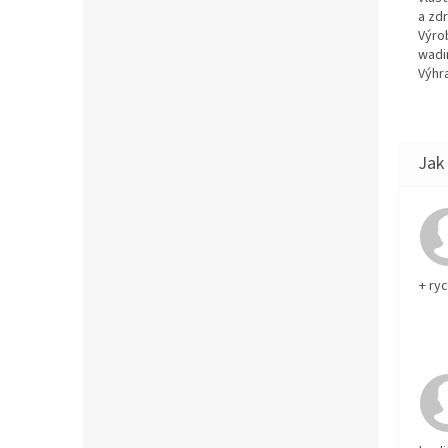
a zd
Výro
wadi
Výhra
+ ry