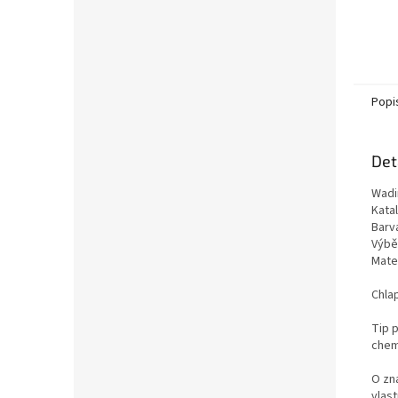
Popi
Det
Wadi
Kata
Barva
Výběr
Mate
Chla
Tip p
chemi
O zn
vlas