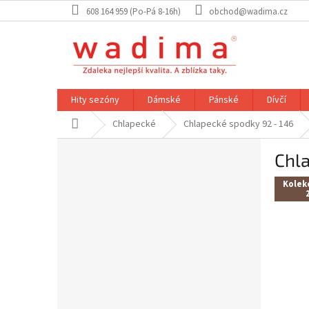
Přejít
608 164 959 (Po-Pá 8-16h)
obchod@wadima.cz
na
obsah
Hity sezóny
Dámské
Pánské
Dívčí
Domů
Chlapecké
Chlapecké spodky 92 - 146
P
Chla
o
s
Kolek
t
r
a
n
n
í
p
a