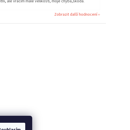
itní, ale vracim malé velikosti, moje chyba,škoda.
Zobrazit další hodnocení
Souhlasím