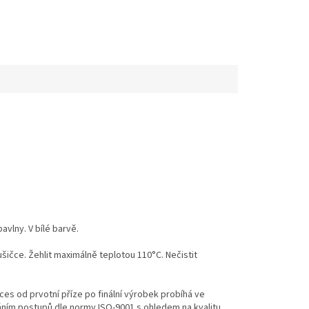
vlny. V bílé barvě.
ušičce. Žehlit maximálně teplotou 110°C. Nečistit
es od prvotní příze po finální výrobek probíhá ve
váním postupů dle normy ISO-9001 s ohledem na kvalitu