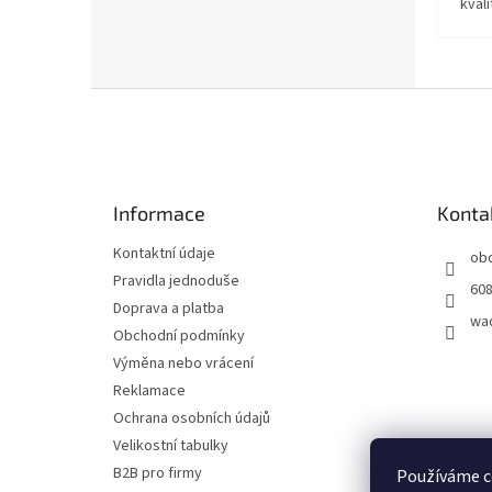
kvali
Z
á
p
a
t
Informace
Konta
í
Kontaktní údaje
ob
Pravidla jednoduše
608
Doprava a platba
wa
Obchodní podmínky
Výměna nebo vrácení
Reklamace
Ochrana osobních údajů
Velikostní tabulky
B2B pro firmy
Používáme c