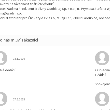
ravotní nezávadnost finálních výrobků.
bce: Wadima Producent Bielizny Osobistej Sp. z o.o., ul. Prymasa Stefana 
ma@wadima.pl
dní distributor pro ČR: V.style CZ s.r.o., V Ráji 877, 530 02 Pardubice, obc
Hodnocení obchodu je 5 z 5 hvězdiček.
16.1.2026
chlé dodání
+ Objedna
+ Žádná
Spokojen
Hodnocení obchodu je 5 z 5 hvězdiček.
27.5.2025