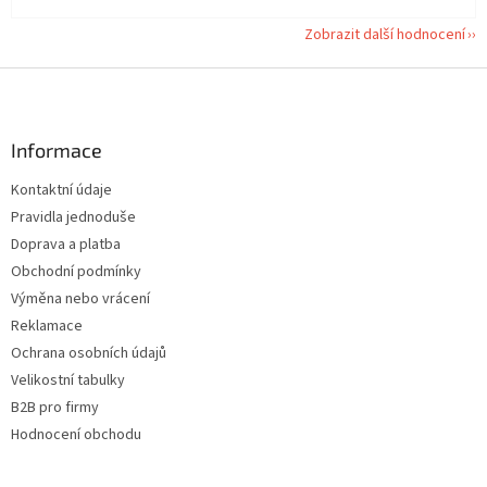
Zobrazit další hodnocení
Z
á
p
a
Informace
t
Kontaktní údaje
í
Pravidla jednoduše
Doprava a platba
Obchodní podmínky
Výměna nebo vrácení
Reklamace
Ochrana osobních údajů
Velikostní tabulky
B2B pro firmy
Hodnocení obchodu