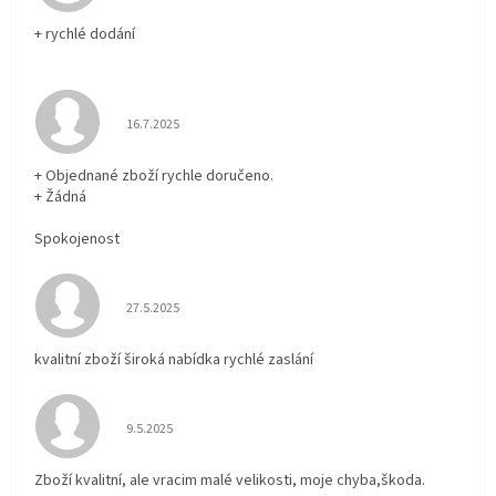
+ rychlé dodání
Hodnocení obchodu je 5 z 5 hvězdiček.
16.7.2025
+ Objednané zboží rychle doručeno.
+ Žádná
Spokojenost
Hodnocení obchodu je 5 z 5 hvězdiček.
27.5.2025
kvalitní zboží široká nabídka rychlé zaslání
Hodnocení obchodu je 5 z 5 hvězdiček.
9.5.2025
Zboží kvalitní, ale vracim malé velikosti, moje chyba,škoda.