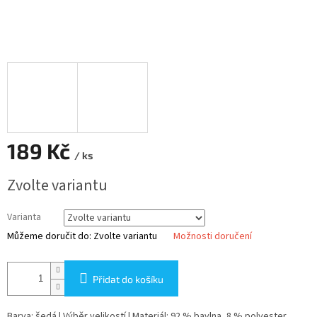
189 Kč
/ ks
Měrná
Zvolte variantu
cena:
Varianta
Můžeme doručit do:
Zvolte variantu
Možnosti doručení
Přidat do košíku
Barva: šedá | Výběr velikostí | Materiál: 92 % bavlna, 8 % polyester