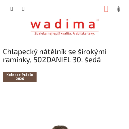
Přejít
NÁKUP
na
obsah
KOŠÍK
Chlapecký nátělník se širokými
ramínky, 502DANIEL 30, šedá
Kolekce Prádlo
2026