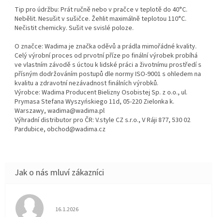
Tip pro údržbu: Prát ručně nebo v pračce v teplotě do 40°C.
Nebělit. Nesušit v sušičce. Žehlit maximálně teplotou 110°C.
Nečistit chemicky. Sušit ve svislé poloze.
O značce: Wadima je značka oděvů a prádla mimořádné kvality.
Celý výrobní proces od prvotní příze po finální výrobek probíhá
ve vlastním závodě s úctou k lidské práci a životnímu prostředí s
přísným dodržováním postupů dle normy ISO-9001 s ohledem na
kvalitu a zdravotní nezávadnost finálních výrobků.
Výrobce: Wadima Producent Bielizny Osobistej Sp. z o.o., ul.
Prymasa Stefana Wyszyńskiego 11d, 05-220 Zielonka k.
Warszawy, wadima@wadima.pl
Výhradní distributor pro ČR: V.style CZ s.r.o., V Ráji 877, 530 02
Pardubice, obchod@wadima.cz
Hodnocení obchodu je 5 z 5 hvězdiček.
16.1.2026