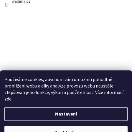
wadima.cz
Používáme cookies, abychom vám umožnili pohodlné
prohlížení webu a díky analýze provozu webu neustále
zlepšovali jeho funkce, výkon a použitelnost. Více informací
zde
.
Vytvořil Shoptet
Nastavení
Copyright 2026
wadima.cz - kvalitní oblečení a prádlo pro