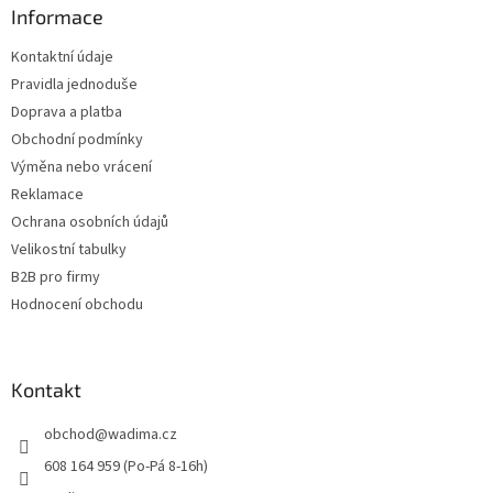
a
Informace
t
Kontaktní údaje
í
Pravidla jednoduše
Doprava a platba
Obchodní podmínky
Výměna nebo vrácení
Reklamace
Ochrana osobních údajů
Velikostní tabulky
B2B pro firmy
Hodnocení obchodu
Kontakt
obchod
@
wadima.cz
608 164 959 (Po-Pá 8-16h)