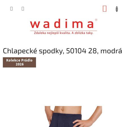
Přejít
NÁKUP
na
obsah
KOŠÍK
Chlapecké spodky, 50104 28, modrá
Kolekce Prádlo
2026