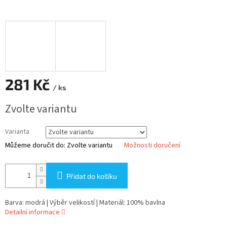
281 Kč
/ ks
Měrná
Zvolte variantu
cena:
Varianta
Můžeme doručit do:
Zvolte variantu
Možnosti doručení
Přidat do košíku
Barva: modrá | Výběr velikostí | Materiál: 100% bavlna
Detailní informace