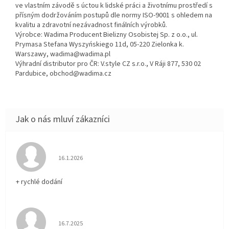
ve vlastním závodě s úctou k lidské práci a životnímu prostředí s
přísným dodržováním postupů dle normy ISO-9001 s ohledem na
kvalitu a zdravotní nezávadnost finálních výrobků.
Výrobce: Wadima Producent Bielizny Osobistej Sp. z o.o., ul.
Prymasa Stefana Wyszyńskiego 11d, 05-220 Zielonka k.
Warszawy, wadima@wadima.pl
Výhradní distributor pro ČR: V.style CZ s.r.o., V Ráji 877, 530 02
Pardubice, obchod@wadima.cz
Hodnocení obchodu je 5 z 5 hvězdiček.
16.1.2026
+ rychlé dodání
Hodnocení obchodu je 5 z 5 hvězdiček.
16.7.2025