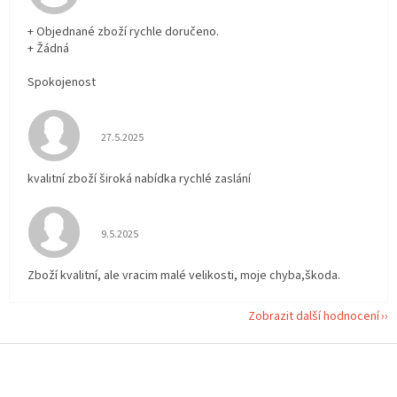
+ Objednané zboží rychle doručeno.
+ Žádná
Spokojenost
Hodnocení obchodu je 5 z 5 hvězdiček.
27.5.2025
kvalitní zboží široká nabídka rychlé zaslání
Hodnocení obchodu je 5 z 5 hvězdiček.
9.5.2025
Zboží kvalitní, ale vracim malé velikosti, moje chyba,škoda.
Zobrazit další hodnocení
Z
á
p