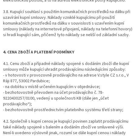
elektronickou poštou, a to na adresu elektronické pošty kupujícího.
3.8. Kupující souhlasí s použitím komunikačních prostředků na dálku při
uzavírání kupní smlouvy. Náklady vzniklé kupujícímu při použití
komunikačních prostředků na dálku v souvislosti s uzavřením kupní
smlouvy (náklady na internetové připojení, náklady na telefonní hovory)
si hradí kupující sám, přičemž tyto náklady se neliší od základní sazby.
4. CENA ZBOŽÍ A PLATEBNÍ PODMÍNKY
4.1. Cenu zboží a případné náklady spojené s dodáním zboží dle kupní
smlouvy může kupující uhradit prodávajícímu následujícími způsoby:
- v hotovosti v provozovně prodávajícího na adrese V.style CZ s.r.o., V
Ráji 877, 53002 Pardubice;
- na dobírku v místě určeném kupujícím v objednávce;
- bezhotovostně převodem na účet prodávajícího č. 78-
9220430257/0100, vedený u společnosti KB (dále jen „účet
prodávajícího“);
- bezhotovostně prostřednictvím platebního systému třetí strany;
4.2. Společně s kupní cenou je kupující povinen zaplatit prodávajícímu
také náklady spojené s balením a dodáním zboží ve smluvené výši.
Není-li uvedeno výslovně jinak, rozumí se dále kupní cenou i náklady