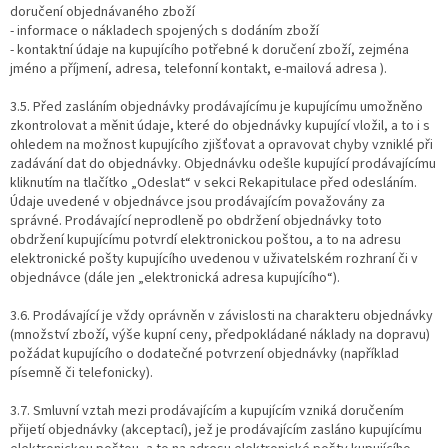
doručení objednávaného zboží
- informace o nákladech spojených s dodáním zboží
- kontaktní údaje na kupujícího potřebné k doručení zboží, zejména
jméno a příjmení, adresa, telefonní kontakt, e-mailová adresa ).
3.5. Před zasláním objednávky prodávajícímu je kupujícímu umožněno
zkontrolovat a měnit údaje, které do objednávky kupující vložil, a to i s
ohledem na možnost kupujícího zjišťovat a opravovat chyby vzniklé při
zadávání dat do objednávky. Objednávku odešle kupující prodávajícímu
kliknutím na tlačítko „Odeslat“ v sekci Rekapitulace před odesláním.
Údaje uvedené v objednávce jsou prodávajícím považovány za
správné. Prodávající neprodleně po obdržení objednávky toto
obdržení kupujícímu potvrdí elektronickou poštou, a to na adresu
elektronické pošty kupujícího uvedenou v uživatelském rozhraní či v
objednávce (dále jen „elektronická adresa kupujícího“).
3.6. Prodávající je vždy oprávněn v závislosti na charakteru objednávky
(množství zboží, výše kupní ceny, předpokládané náklady na dopravu)
požádat kupujícího o dodatečné potvrzení objednávky (například
písemně či telefonicky).
3.7. Smluvní vztah mezi prodávajícím a kupujícím vzniká doručením
přijetí objednávky (akceptací), jež je prodávajícím zasláno kupujícímu