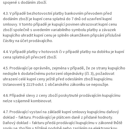
spojené s dodáním zboží.
4.3. V případě bezhotovostní platby bankovním převodem před
dodáním zboží je kupní cena splatná do 7 dnů od uzavření kupní
smlouvy. V tomto případě je kupující povinen uhrazovat kupní cenu
zboží společně s uvedením variabilního symbolu platby a závazek
kupujícího uhradit kupní cenu je splněn okamžikem připsání příslušné
částky na účet prodávajícího.
4.4. V případě platby v hotovosti či v případě platby na dobírku je kupní
cena splatná při převzetí zboží.
4.5. Prodávající je oprávněn, zejména v případě, že ze strany kupujícího
nedojde k dodatečnému potvrzení objednávky (čl. 3), požadovat
uhrazení celé kupní ceny ještě před odesláním zboží kupujícímu.
Ustanovení § 2119 odst. 1 občanského zákoníku se nepoužije.
4.6. Případné slevy z ceny zboží poskytnuté prodávajícím kupujícímu
nelze vzájemně kombinovat.
4.7. Prodávající vystaví na základě kupní smlouvy kupujícímu daňový
doklad – fakturu. Prodávající je plátcem daně z přidané hodnoty.
Daňový doklad – fakturu předá prodávající kupujícímu v zákonné lhůtě
spolu se zbožím v tištěné podobě nebo zasláním na elektronickou