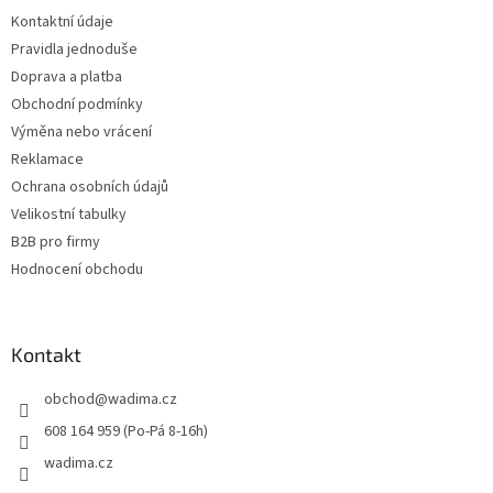
t
Kontaktní údaje
í
Pravidla jednoduše
Doprava a platba
Obchodní podmínky
Výměna nebo vrácení
Reklamace
Ochrana osobních údajů
Velikostní tabulky
B2B pro firmy
Hodnocení obchodu
Kontakt
obchod
@
wadima.cz
608 164 959 (Po-Pá 8-16h)
wadima.cz