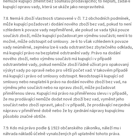
nemůže kupující změnit bez souhlasu prodávajícího; to neplatí, žádal-li
kupující opravu vady, která se ukáže jako neopravitelná.
7.8. Nemá-li zboží vlastnosti stanovené v čl. 7.2 obchodních podmínek,
může kupující požadovat i dodání nového zboží bez vad, pokud to není
vzhledem k povaze vady nepřiměřené, ale pokud se vada týká pouze
součásti zboží, může kupující požadovat jen výměnu součásti; není-li to
možné, může odstoupit od smlouvy. Je-li to však vzhledem k povaze
vady neúměrné, zejména lze-li vadu odstranit bez zbytečného odkladu,
má kupující právo na bezplatné odstranění vady. Právo na dodání
nového zboží, nebo výměnu součásti má kupující i v případě
odstranitelné vady, pokud nemůže zboží řádně užívat pro opakovaný
výskyt vady po opravě nebo pro větší počet vad. V takovém případě
má kupující i právo od smlouvy odstoupit. Neodstoupí-li kupující od
smlouvy nebo neuplatní-li právo na dodání nového zboží bez vad, na
výměnu jeho součásti nebo na opravu zboží, může požadovat
přiměřenou slevu. Kupující má právo na přiměřenou slevu i v případě,
že mu prodávající nemůže dodat nové zboží bez vad, vyměnit jeho
součást nebo zboží opravit, jakož i v případě, že prodávající nezjedná
nápravu v přiměřené době nebo že by zjednání nápravy kupujícímu
působilo značné obtíže.
7.9. Kdo má právo podle § 1923 občanského zákoníku, náleží mu i
náhrada nákladů účelně vynaložených při uplatnění tohoto práva.