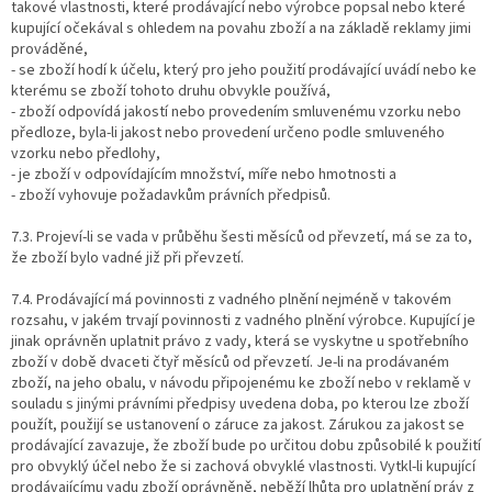
takové vlastnosti, které prodávající nebo výrobce popsal nebo které
kupující očekával s ohledem na povahu zboží a na základě reklamy jimi
prováděné,
- se zboží hodí k účelu, který pro jeho použití prodávající uvádí nebo ke
kterému se zboží tohoto druhu obvykle používá,
- zboží odpovídá jakostí nebo provedením smluvenému vzorku nebo
předloze, byla-li jakost nebo provedení určeno podle smluveného
vzorku nebo předlohy,
- je zboží v odpovídajícím množství, míře nebo hmotnosti a
- zboží vyhovuje požadavkům právních předpisů.
7.3. Projeví-li se vada v průběhu šesti měsíců od převzetí, má se za to,
že zboží bylo vadné již při převzetí.
7.4. Prodávající má povinnosti z vadného plnění nejméně v takovém
rozsahu, v jakém trvají povinnosti z vadného plnění výrobce. Kupující je
jinak oprávněn uplatnit právo z vady, která se vyskytne u spotřebního
zboží v době dvaceti čtyř měsíců od převzetí. Je-li na prodávaném
zboží, na jeho obalu, v návodu připojenému ke zboží nebo v reklamě v
souladu s jinými právními předpisy uvedena doba, po kterou lze zboží
použít, použijí se ustanovení o záruce za jakost. Zárukou za jakost se
prodávající zavazuje, že zboží bude po určitou dobu způsobilé k použití
pro obvyklý účel nebo že si zachová obvyklé vlastnosti. Vytkl-li kupující
prodávajícímu vadu zboží oprávněně, neběží lhůta pro uplatnění práv z