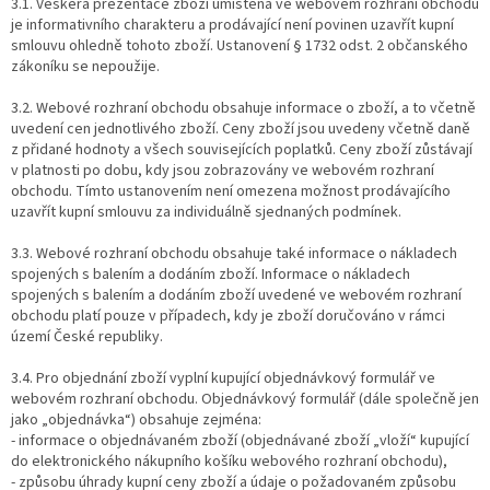
3.1. Veškerá prezentace zboží umístěná ve webovém rozhraní obchodu
je informativního charakteru a prodávající není povinen uzavřít kupní
smlouvu ohledně tohoto zboží. Ustanovení § 1732 odst. 2 občanského
zákoníku se nepoužije.
3.2. Webové rozhraní obchodu obsahuje informace o zboží, a to včetně
uvedení cen jednotlivého zboží. Ceny zboží jsou uvedeny včetně daně
z přidané hodnoty a všech souvisejících poplatků. Ceny zboží zůstávají
v platnosti po dobu, kdy jsou zobrazovány ve webovém rozhraní
obchodu. Tímto ustanovením není omezena možnost prodávajícího
uzavřít kupní smlouvu za individuálně sjednaných podmínek.
3.3. Webové rozhraní obchodu obsahuje také informace o nákladech
spojených s balením a dodáním zboží. Informace o nákladech
spojených s balením a dodáním zboží uvedené ve webovém rozhraní
obchodu platí pouze v případech, kdy je zboží doručováno v rámci
území České republiky.
3.4. Pro objednání zboží vyplní kupující objednávkový formulář ve
webovém rozhraní obchodu. Objednávkový formulář (dále společně jen
jako „objednávka“) obsahuje zejména:
- informace o objednávaném zboží (objednávané zboží „vloží“ kupující
do elektronického nákupního košíku webového rozhraní obchodu),
- způsobu úhrady kupní ceny zboží a údaje o požadovaném způsobu