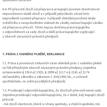
způsobem doručení.
6.4. Při převzetí zboží od přepravce je kupující povinen zkontrolovat
neporušenost obalů zboží a v případě jakýchkoliv závad toto
neprodleně oznámit přepravci. V případě shledání porušení obalu
svědčícího o neoprávněném vniknutí do zásilky nemusí kupující zásilku
od přepravce převzít. Tímto nejsou dotčena práva kupujícího
z odpovědnosti za vady zboží a další práva kupujícího vyplývající
z obecně závazných právních předpisů.
7. PRÁVA Z VADNÉHO PLNĚNÍ, REKLAMACE
7.1. Práva a povinnosti smluvních stran ohledně práv z vadného plnění
se řídí příslušnými obecně závaznými právními předpisy (zejména
ustanoveními § 1914 až 1925, § 2099 až 2117 a § 2161 až 2174
občanského zákoníku a zákonem č. 634/1992 Sb., o ochraně
spotřebitele, ve znění pozdějších předpisů).
7.2. Prodávající odpovídá kupujícímu, že zboží při převzetí nemá vady.
Zejména prodávající odpovídá kupujícímu, že v době, kdy kupující zboží
převzal:
- má zboží vlastnosti, které si strany ujednaly, a chybí-li ujednání, má