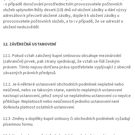
- v případě doručování prostřednictvím provozovatele poštovních
služeb uplynutím lhůty deseti (10) dnů od uložení zásilky a dání výzvy
adresátovi k převzetí uložené zásilky, dojde-li k uložení zásilky u
provozovatele poštovních služeb, a to i v případě, že se adresát o
uložení nedozvěděl.
12. ZÁVĚREČNÁ USTANOVENÍ
12.1. Pokud vztah založený kupní smlouvou obsahuje mezinárodní
(zahraniční) prvek, pak strany sjednávají, že vztah se řídí českým
právem. Tímto nejsou dotčena práva spotřebitele vyplývající z obecně
závazných právních předpisů.
12.2. Je-li některé ustanovení obchodních podmínek neplatné nebo
neúčinné, nebo se takovým stane, namísto neplatných ustanovení
nastoupí ustanovení, jehož smysl se neplatnému ustanovení co nejvíce
přibližuje. Neplatností nebo neúčinností jednoho ustanovení není
dotknuta platnost ostatních ustanovení.
12.3. Změny a doplňky kupní smlouvy či obchodních podmínek vyžadují
písemnou formu.