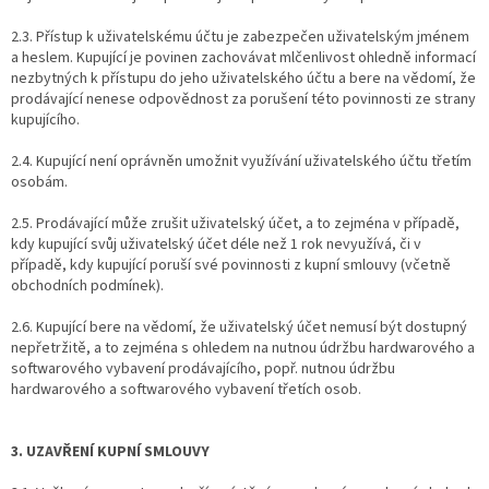
2.3. Přístup k uživatelskému účtu je zabezpečen uživatelským jménem
a heslem. Kupující je povinen zachovávat mlčenlivost ohledně informací
nezbytných k přístupu do jeho uživatelského účtu a bere na vědomí, že
prodávající nenese odpovědnost za porušení této povinnosti ze strany
kupujícího.
2.4. Kupující není oprávněn umožnit využívání uživatelského účtu třetím
osobám.
2.5. Prodávající může zrušit uživatelský účet, a to zejména v případě,
kdy kupující svůj uživatelský účet déle než 1 rok nevyužívá, či v
případě, kdy kupující poruší své povinnosti z kupní smlouvy (včetně
obchodních podmínek).
2.6. Kupující bere na vědomí, že uživatelský účet nemusí být dostupný
nepřetržitě, a to zejména s ohledem na nutnou údržbu hardwarového a
softwarového vybavení prodávajícího, popř. nutnou údržbu
hardwarového a softwarového vybavení třetích osob.
3. UZAVŘENÍ KUPNÍ SMLOUVY