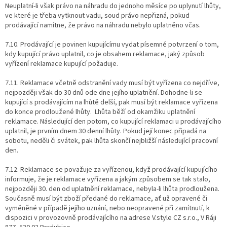
Neuplatní-li však právo na náhradu do jednoho měsíce po uplynutí lhůty,
ve které je třeba vytknout vadu, soud právo nepřizná, pokud
prodávající namítne, že právo na náhradu nebylo uplatněno včas.
7.10. Prodávající je povinen kupujícímu vydat písemné potvrzení o tom,
kdy kupující právo uplatnil, co je obsahem reklamace, jaký způsob
vyřízení reklamace kupující požaduje.
7.11. Reklamace včetně odstranění vady musí být vyřízena co nejdříve,
nejpozději však do 30 dnů ode dne jejího uplatnění. Dohodne-li se
kupující s prodávajícím na lhůtě delší, pak musí být reklamace vyřízena
do konce prodloužené lhůty. Lhůta běží od okamžiku uplatnění
reklamace. Následující den potom, co kupující reklamaci u prodávajícího
uplatnil, je prvním dnem 30 denní lhůty. Pokud její konec připadá na
sobotu, neděli či svátek, pak lhůta skončí nejbližší následující pracovní
den.
7.12. Reklamace se považuje za vyřízenou, když prodávající kupujícího
informuje, že je reklamace vyřízena a jakým způsobem se tak stalo,
nejpozději 30. den od uplatnění reklamace, nebyla-li lhůta prodloužena.
Současně musí být zboží předané do reklamace, ať už opravené či
vyměněné v případě jejího uznání, nebo neopravené při zamítnutí, k
dispozici v provozovně prodávajícího na adrese V.style CZ s.r.o., V Ráji