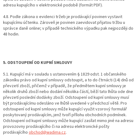
adresu kupujícího v elektronické podobě (formát PDF).
4.8. Podle zákona o evidenci tržeb je prodávající povinen vystavit
kupujícímu účtenku. Zároveň je povinen zaevidovat přijatou tržbu u
správce daně online; v případě technického výpadku pak nejpozději do
48 hodin.
5. ODSTOUPENÍ OD KUPNÍ SMLOUVY
5.1. Kupující má v souladu s ustanovením § 1829 odst. 1 občanského
zákoníku právo od kupní smlouvy odstoupit, a to do čtrnácti (14) dnů od
převzetí zboží, přičemž v případě, že předmětem kupní smlouvy je
několik druhů zboží nebo dodání několika částí, běží tato lhůta ode dne
převzetí poslední dodávky zboží. Odstoupení od kupní smlouvy musí
být prodávajícímu odesláno ve lhůtě uvedené v předchozí větě. Pro
odstoupení od kupní smlouvy může kupující využit vzorový formulář
poskytovaný prodávajícím, jenž tvoří přílohu obchodních podmínek.
Odstoupení od kupní smlouvy může kupující zasílat mimo jiné na adresu
provozovny prodávajícího či na adresu elektronické pošty
prodávajícího
obchod@wadima.cz
.