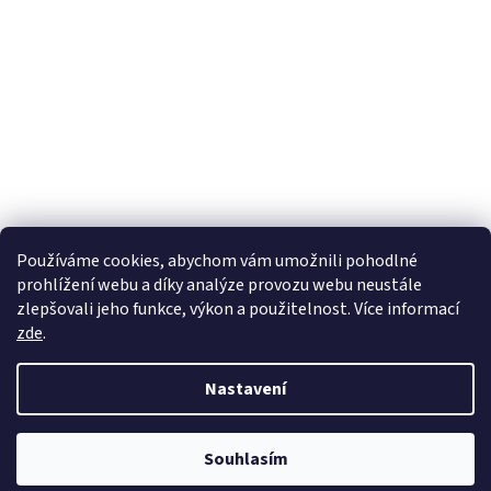
Používáme cookies, abychom vám umožnili pohodlné
prohlížení webu a díky analýze provozu webu neustále
zlepšovali jeho funkce, výkon a použitelnost. Více informací
zde
.
Vytvořil Shoptet
Nastavení
Copyright 2026
wadima.cz - kvalitní oblečení a prádlo pro
Souhlasím
celou rodinu
. Všechna práva vyhrazena.