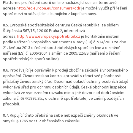
Platformu pro řešení sporů on-line nacházející se na internetové
adrese
http://ec.europa.eu/consumers/odr
je možné využít při řešení
sporů mezi prodávajícím a kupujícím z kupní smlouvy.
8.5. Evropské spotřebitelské centrum Česká republika, se sídlem
Štěpánská 567/15, 120 00 Praha 2, internetová
adresa:
http://www.evropskyspotrebitel.cz
je kontaktním místem
podle Nařízení Evropského parlamentu a Rady (EU) č. 524/2013 ze dne
21. května 2013 o řešení spotřebitelských sporů on-line a o změně
nařízení (ES) č. 2006/2004 a směrnice 2009/22/ES (nařízení o řešení
spotřebitelských sporů on-line).
8.6. Prodávající je oprávněn k prodeji zboží na základě živnostenského
oprávnění. Živnostenskou kontrolu provádí v rámci své působnosti
příslušný živnostenský úřad. Dozor nad oblastí ochrany osobních údajů
vykonává Úřad pro ochranu osobních údajů. Česká obchodní inspekce
vykonává ve vymezeném rozsahu mimo jiné dozor nad dodržováním
zákona č. 634/1992 Sb., o ochraně spotřebitele, ve znění pozdějších
předpisů.
8.7. Kupující tímto přebírá na sebe nebezpečí změny okolností ve
smyslu § 1765 odst. 2 občanského zákoníku.