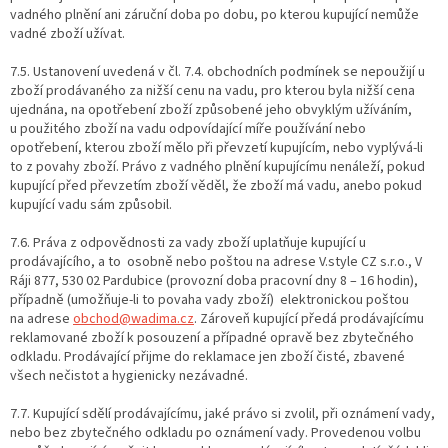
vadného plnění ani záruční doba po dobu, po kterou kupující nemůže
vadné zboží užívat.
7.5. Ustanovení uvedená v čl. 7.4. obchodních podmínek se nepoužijí u
zboží prodávaného za nižší cenu na vadu, pro kterou byla nižší cena
ujednána, na opotřebení zboží způsobené jeho obvyklým užíváním,
u použitého zboží na vadu odpovídající míře používání nebo
opotřebení, kterou zboží mělo při převzetí kupujícím, nebo vyplývá-li
to z povahy zboží. Právo z vadného plnění kupujícímu nenáleží, pokud
kupující před převzetím zboží věděl, že zboží má vadu, anebo pokud
kupující vadu sám způsobil.
7.6. Práva z odpovědnosti za vady zboží uplatňuje kupující u
prodávajícího, a to osobně nebo poštou na adrese V.style CZ s.r.o., V
Ráji 877, 530 02 Pardubice (provozní doba pracovní dny 8 – 16 hodin),
případně (umožňuje-li to povaha vady zboží) elektronickou poštou
na adrese
obchod@wadima.cz
. Zároveň kupující předá prodávajícímu
reklamované zboží k posouzení a případné opravě bez zbytečného
odkladu. Prodávající přijme do reklamace jen zboží čisté, zbavené
všech nečistot a hygienicky nezávadné.
7.7. Kupující sdělí prodávajícímu, jaké právo si zvolil, při oznámení vady,
nebo bez zbytečného odkladu po oznámení vady. Provedenou volbu