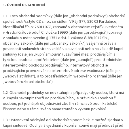
1. ÚVODNÍ USTANOVENÍ
1.1. Tyto obchodní podmínky (dále jen „obchodní podmínky“) obchodní
společnosti V.style CZ s.r.o., se sídlem V Ráji 877, 530 02 Pardubice,
identifikační číslo: 26011077, zapsané v obchodním rejstříku vedeném
v Hradci Králové oddíl C, vložka 19990 (dále jen „prodávající“) upravují
v souladu s ustanovením § 1751 odst. 1 zákona č. 89/2012 Sb.,
občanský zákoník (dále jen „občanský zákoník“) vzájemná práva a
povinnosti smluvních stran vzniklé v souvislosti nebo na základě kupní
smlouvy (dále jen „kupní smlouva“) uzavírané mezi prodávajícím a
fyzickou osobou - spotřebitelem (dále jen „kupující“) prostřednictvím
internetového obchodu prodávajícího. Internetový obchod je
prodávajícím provozován na internetové adrese wadima.cz (dále jen
„webová stránka“), a to prostřednictvím webového rozhraní (dále jen
„webové rozhraní obchodu“).
1.2. Obchodní podmínky se nevztahují na případy, kdy osoba, která má
v úmyslu nakoupit zboží od prodávajícího, je právnickou osobou či
osobou, jež jedná při objednávání zboží v rámci své podnikatelské
činnosti nebo v rámci svého samostatného výkonu povolání.
1.3. Ustanovení odchylná od obchodních podmínek je možné sjednat v
kupní smlouvě. Odchylná ujednání v kupní smlouvě mají přednost před