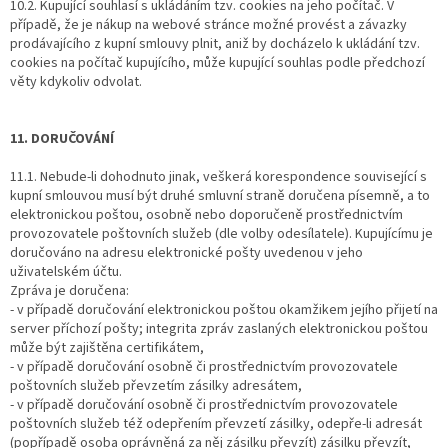
10.2. Kupující souhlasí s ukládáním tzv. cookies na jeho počítač. V
případě, že je nákup na webové stránce možné provést a závazky
prodávajícího z kupní smlouvy plnit, aniž by docházelo k ukládání tzv.
cookies na počítač kupujícího, může kupující souhlas podle předchozí
věty kdykoliv odvolat.
11. DORUČOVÁNÍ
11.1. Nebude-li dohodnuto jinak, veškerá korespondence související s
kupní smlouvou musí být druhé smluvní straně doručena písemně, a to
elektronickou poštou, osobně nebo doporučeně prostřednictvím
provozovatele poštovních služeb (dle volby odesílatele). Kupujícímu je
doručováno na adresu elektronické pošty uvedenou v jeho
uživatelském účtu.
Zpráva je doručena:
- v případě doručování elektronickou poštou okamžikem jejího přijetí na
server příchozí pošty; integrita zpráv zaslaných elektronickou poštou
může být zajištěna certifikátem,
- v případě doručování osobně či prostřednictvím provozovatele
poštovních služeb převzetím zásilky adresátem,
- v případě doručování osobně či prostřednictvím provozovatele
poštovních služeb též odepřením převzetí zásilky, odepře-li adresát
(popřípadě osoba oprávněná za něj zásilku převzít) zásilku převzít,