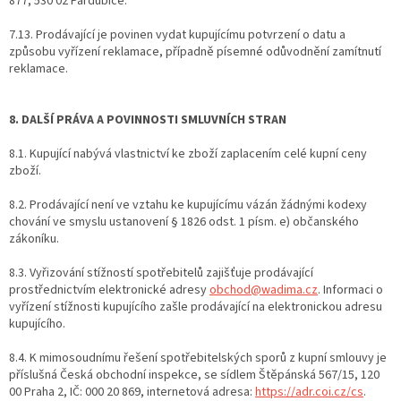
877, 530 02 Pardubice.
7.13. Prodávající je povinen vydat kupujícímu potvrzení o datu a
způsobu vyřízení reklamace, případně písemné odůvodnění zamítnutí
reklamace.
8. DALŠÍ PRÁVA A POVINNOSTI SMLUVNÍCH STRAN
8.1. Kupující nabývá vlastnictví ke zboží zaplacením celé kupní ceny
zboží.
8.2. Prodávající není ve vztahu ke kupujícímu vázán žádnými kodexy
chování ve smyslu ustanovení § 1826 odst. 1 písm. e) občanského
zákoníku.
8.3. Vyřizování stížností spotřebitelů zajišťuje prodávající
prostřednictvím elektronické adresy
obchod@wadima.cz
. Informaci o
vyřízení stížnosti kupujícího zašle prodávající na elektronickou adresu
kupujícího.
8.4. K mimosoudnímu řešení spotřebitelských sporů z kupní smlouvy je
příslušná Česká obchodní inspekce, se sídlem Štěpánská 567/15, 120
00 Praha 2, IČ: 000 20 869, internetová adresa:
https://adr.coi.cz/cs
.