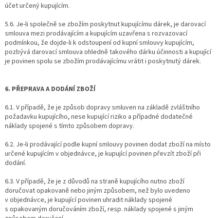
účet určený kupujícím.
5.6. Je-li společně se zbožím poskytnut kupujícímu dárek, je darovací
smlouva mezi prodávajícím a kupujícím uzavřena s rozvazovací
podmínkou, že dojde-li k odstoupení od kupní smlouvy kupujícím,
pozbývá darovací smlouva ohledně takového dárku účinnosti a kupující
je povinen spolu se zbožím prodávajícímu vrátit i poskytnutý dárek.
6. PŘEPRAVA A DODÁNÍ ZBOŽÍ
6.1. V případě, že je způsob dopravy smluven na základě zvláštního
požadavku kupujícího, nese kupující riziko a případné dodatečné
náklady spojené s tímto způsobem dopravy.
6.2. Je-li prodávající podle kupní smlouvy povinen dodat zboží na místo
určené kupujícím v objednávce, je kupující povinen převzít zboží při
dodání.
6.3. V případě, že je z důvodů na straně kupujícího nutno zboží
doručovat opakovaně nebo jiným způsobem, než bylo uvedeno
v objednávce, je kupující povinen uhradit náklady spojené
s opakovaným doručováním zboží, resp. náklady spojené s jiným