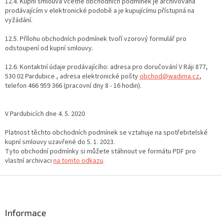
12.4. Kupní smlouva včetně obchodních podmínek je archivována
prodávajícím v elektronické podobě a je kupujícímu přístupná na
vyžádání.
12.5. Přílohu obchodních podmínek tvoří vzorový formulář pro
odstoupení od kupní smlouvy.
12.6. Kontaktní údaje prodávajícího: adresa pro doručování V Ráji 877,
530 02 Pardubice , adresa elektronické pošty
obchod@wadima.cz
,
telefon 466 959 366 (pracovní dny 8 - 16 hodin).
V Pardubicích dne 4. 5. 2020
Platnost těchto obchodních podmínek se vztahuje na spotřebitelské
kupní smlouvy uzavřené do 5. 1. 2023.
Tyto obchodní podmínky si můžete stáhnout ve formátu PDF pro
vlastní archivaci
na tomto odkazu
.
Z
á
p
a
Informace