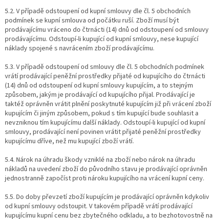
5.2. V případě odstoupení od kupní smlouvy dle čl. 5 obchodních
podmínek se kupní smlouva od počátku ruší. Zboží musí být
prodávajícímu vráceno do čtrnácti (14) dnů od odstoupení od smlouvy
prodávajícímu. Odstoupí-li kupující od kupní smlouvy, nese kupující
náklady spojené s navrácením zboží prodávajícímu.
5.3. V případě odstoupení od smlouvy dle čl. 5 obchodních podmínek
vrátí prodávající peněžní prostředky přijaté od kupujícího do čtrnácti
(14) dnů od odstoupení od kupní smlouvy kupujícím, a to stejným
způsobem, jakým je prodávající od kupujícího přijal. Prodávající je
taktéž oprávněn vrátit plnění poskytnuté kupujícím již při vrácení zboží
kupujícím či jiným způsobem, pokud s tím kupující bude souhlasit a
nevzniknou tím kupujícímu další náklady. Odstoupí-li kupující od kupní
smlouvy, prodávající není povinen vrátit přijaté peněžní prostředky
kupujícímu dříve, než mu kupující zboží vrátí.
5.4. Nárok na úhradu škody vzniklé na zboží nebo nárok na úhradu
nákladů na uvedení zboží do původního stavu je prodávající oprávněn
jednostranně započíst proti nároku kupujícího na vrácení kupní ceny.
5.5. Do doby převzetí zboží kupujícím je prodávající oprávněn kdykoliv
od kupní smlouvy odstoupit. V takovém případě vrátí prodávající
kupujícímu kupní cenu bez zbytečného odkladu, a to bezhotovostně na