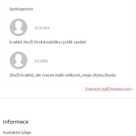
Spokojenost
Hodnocení obchodu je 5 z 5 hvězdiček.
27.5.2025
kvalitní zboží široká nabídka rychlé zaslání
Hodnocení obchodu je 5 z 5 hvězdiček.
9.5.2025
Zboží kvalitní, ale vracim malé velikosti, moje chyba,škoda.
Zobrazit další hodnocení
Z
á
p
a
Informace
t
Kontaktní údaje
í