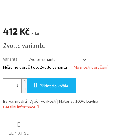
412 Kč
/ ks
Měrná
Zvolte variantu
cena:
Varianta
Můžeme doručit do:
Zvolte variantu
Možnosti doručení
Přidat do košíku
Barva: modrá | Výběr velikostí | Materiál: 100% bavlna
Detailní informace
ZEPTAT SE