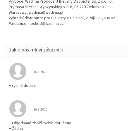
Výrobce: Wadima Producent Bielizny Osobistej Sp. z o.o., ul.
Prymasa Stefana Wyszyńskiego 11d, 05-220 Zielonka k.
Warszawy, wadima@wadima.pl
Výhradní distributor pro ČR: V.style CZ s.r.o., V Ráji 877, 530 02
Pardubice, obchod@wadima.cz
Hodnocení obchodu je 5 z 5 hvězdiček.
16.1.2026
+ rychlé dodání
Hodnocení obchodu je 5 z 5 hvězdiček.
16.7.2025
+ Objednané zboží rychle doručeno.
+ Žádná