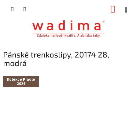
Přejít
NÁKUP
na
obsah
KOŠÍK
Pánské trenkoslipy, 20174 28,
modrá
Kolekce Prádlo
2026