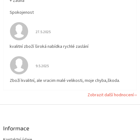
+ Žádná
Spokojenost
Hodnocení obchodu je 5 z 5 hvězdiček.
27.5.2025
kvalitní zboží široká nabídka rychlé zaslání
Hodnocení obchodu je 5 z 5 hvězdiček.
9.5.2025
Zboží kvalitní, ale vracim malé velikosti, moje chyba,škoda.
Zobrazit další hodnocení
Z
á
p
a
Informace
t
Kontaktní údaje