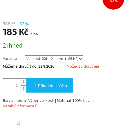
–52 %
388 Kč
–52 %
185 Kč
/ ks
Měrná
2 ihned
cena:
Varianta
Můžeme doručit do:
11.8.2026
Možnosti doručení
Přidat do košíku
Barva: modrá | Výběr velikostí | Materiál: 100% bavlna
Detailní informace