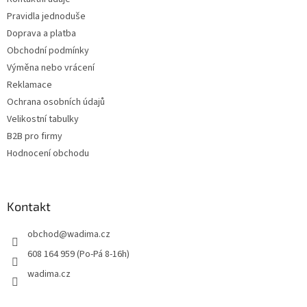
í
Pravidla jednoduše
Doprava a platba
Obchodní podmínky
Výměna nebo vrácení
Reklamace
Ochrana osobních údajů
Velikostní tabulky
B2B pro firmy
Hodnocení obchodu
Kontakt
obchod
@
wadima.cz
608 164 959 (Po-Pá 8-16h)
wadima.cz