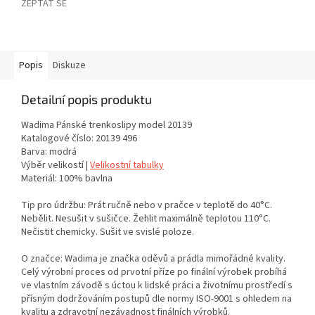
ZEPTAT SE
Popis
Diskuze
Detailní popis produktu
Wadima Pánské trenkoslipy model 20139
Katalogové číslo: 20139 496
Barva: modrá
Výběr velikostí |
Velikostní tabulky
Materiál: 100% bavlna
Tip pro údržbu: Prát ručně nebo v pračce v teplotě do 40°C.
Nebělit. Nesušit v sušičce. Žehlit maximálně teplotou 110°C.
Nečistit chemicky. Sušit ve svislé poloze.
O značce: Wadima je značka oděvů a prádla mimořádné kvality.
Celý výrobní proces od prvotní příze po finální výrobek probíhá
ve vlastním závodě s úctou k lidské práci a životnímu prostředí s
přísným dodržováním postupů dle normy ISO-9001 s ohledem na
kvalitu a zdravotní nezávadnost finálních výrobků.