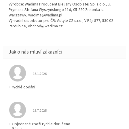
Výrobce: Wadima Producent Bielizny Osobistej Sp. z o.o., ul.
Prymasa Stefana Wyszyńskiego 11d, 05-220 Zielonka k.
Warszawy, wadima@wadima.pl
Výhradní distributor pro ČR: V.style CZ s.r.o., V Ráji 877, 530 02
Pardubice, obchod@wadima.cz
Hodnocení obchodu je 5 z 5 hvězdiček.
16.1.2026
+ rychlé dodání
Hodnocení obchodu je 5 z 5 hvězdiček.
16.7.2025
+ Objednané zboží rychle doručeno.