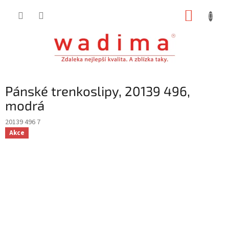
Přejít
NÁKUP
na
obsah
KOŠÍK
Pánské trenkoslipy, 20139 496,
modrá
20139 496 7
Akce