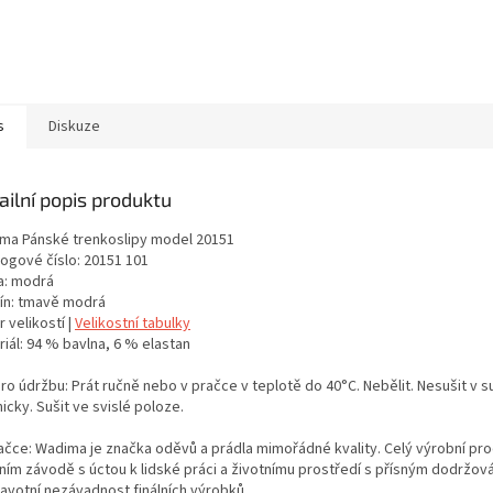
s
Diskuze
ailní popis produktu
ma Pánské trenkoslipy model 20151
logové číslo: 20151 101
a: modrá
ín: tmavě modrá
 velikostí |
Velikostní tabulky
iál: 94 % bavlna, 6 % elastan
ro údržbu: Prát ručně nebo v pračce v teplotě do 40°C. Nebělit. Nesušit v s
cky. Sušit ve svislé poloze.
ačce: Wadima je značka oděvů a prádla mimořádné kvality. Celý výrobní proc
tním závodě s úctou k lidské práci a životnímu prostředí s přísným dodržo
ravotní nezávadnost finálních výrobků.