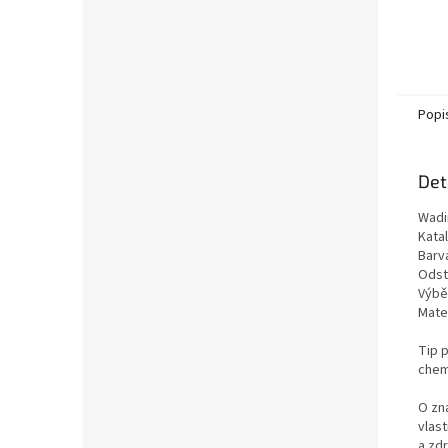
Popi
Det
Wadi
Kata
Barv
Odst
Výběr
Mater
Tip p
chemi
O zn
vlas
a zd