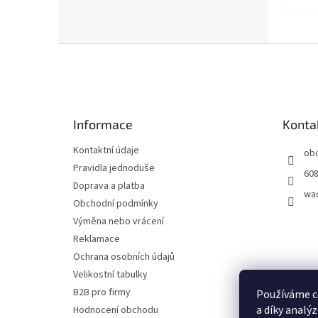
Z
á
p
a
t
Informace
Konta
í
Kontaktní údaje
ob
Pravidla jednoduše
608
Doprava a platba
wa
Obchodní podmínky
Výměna nebo vrácení
Reklamace
Ochrana osobních údajů
Velikostní tabulky
B2B pro firmy
Používáme c
a díky analý
Hodnocení obchodu