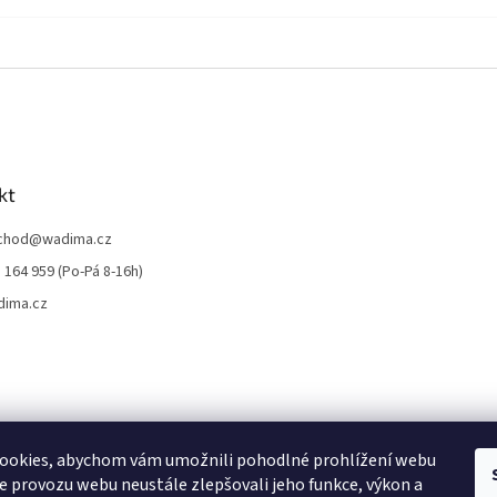
kt
chod
@
wadima.cz
 164 959 (Po-Pá 8-16h)
dima.cz
ookies, abychom vám umožnili pohodlné prohlížení webu
ze provozu webu neustále zlepšovali jeho funkce, výkon a