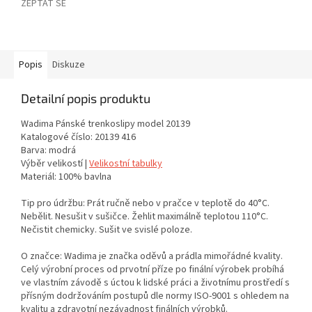
ZEPTAT SE
Popis
Diskuze
Detailní popis produktu
Wadima Pánské trenkoslipy model 20139
Katalogové číslo: 20139 416
Barva: modrá
Výběr velikostí |
Velikostní tabulky
Materiál: 100% bavlna
Tip pro údržbu: Prát ručně nebo v pračce v teplotě do 40°C.
Nebělit. Nesušit v sušičce. Žehlit maximálně teplotou 110°C.
Nečistit chemicky. Sušit ve svislé poloze.
O značce: Wadima je značka oděvů a prádla mimořádné kvality.
Celý výrobní proces od prvotní příze po finální výrobek probíhá
ve vlastním závodě s úctou k lidské práci a životnímu prostředí s
přísným dodržováním postupů dle normy ISO-9001 s ohledem na
kvalitu a zdravotní nezávadnost finálních výrobků.