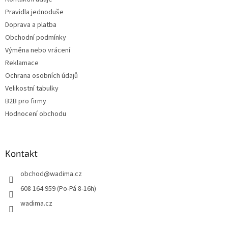
í
Pravidla jednoduše
Doprava a platba
Obchodní podmínky
Výměna nebo vrácení
Reklamace
Ochrana osobních údajů
Velikostní tabulky
B2B pro firmy
Hodnocení obchodu
Kontakt
obchod
@
wadima.cz
608 164 959 (Po-Pá 8-16h)
wadima.cz