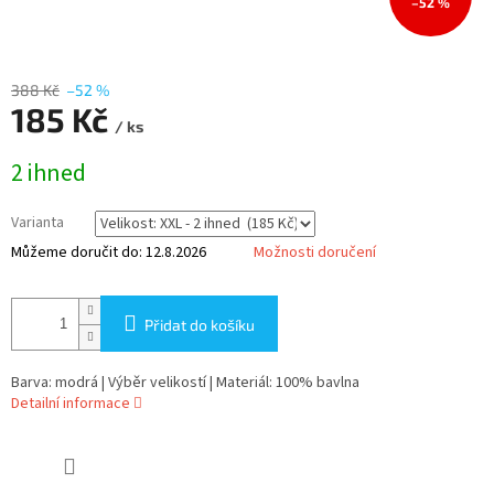
–52 %
388 Kč
–52 %
185 Kč
/ ks
Měrná
2 ihned
cena:
Varianta
Můžeme doručit do:
12.8.2026
Možnosti doručení
Přidat do košíku
Barva: modrá | Výběr velikostí | Materiál: 100% bavlna
Detailní informace