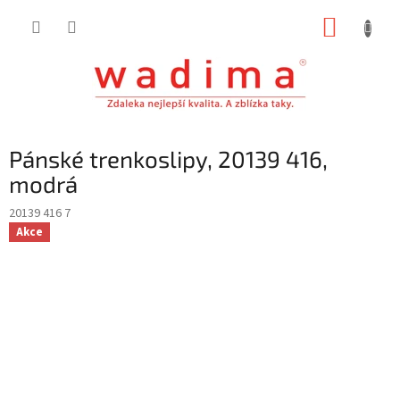
Přejít
NÁKUP
na
obsah
KOŠÍK
Pánské trenkoslipy, 20139 416,
modrá
20139 416 7
Akce