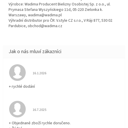
Výrobce: Wadima Producent Bielizny Osobistej Sp. z o.o., ul.
Prymasa Stefana Wyszyńskiego 11d, 05-220 Zielonka k.
Warszawy, wadima@wadima.pl
Výhradní distributor pro ČR: V.style CZ s.r.o., V Ráji 877, 530 02
Pardubice, obchod@wadima.cz
Hodnocení obchodu je 5 z 5 hvězdiček.
16.1.2026
+ rychlé dodání
Hodnocení obchodu je 5 z 5 hvězdiček.
16.7.2025
+ Objednané zboží rychle doručeno.