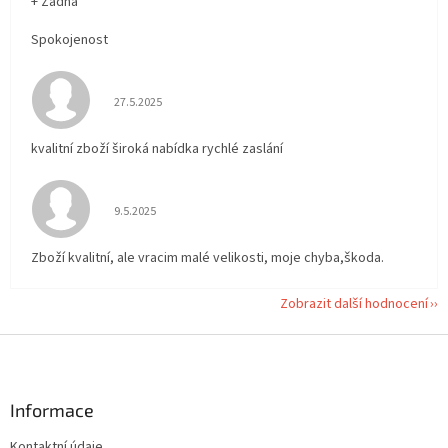
+ Žádná
Spokojenost
Hodnocení obchodu je 5 z 5 hvězdiček.
27.5.2025
kvalitní zboží široká nabídka rychlé zaslání
Hodnocení obchodu je 5 z 5 hvězdiček.
9.5.2025
Zboží kvalitní, ale vracim malé velikosti, moje chyba,škoda.
Zobrazit další hodnocení
Z
á
p
a
Informace
t
Kontaktní údaje