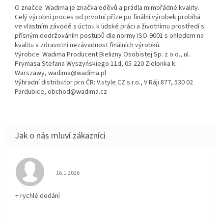
O značce: Wadima je značka oděvů a prádla mimořádné kvality.
Celý výrobní proces od prvotní příze po finální výrobek probíhá
ve vlastním závodě s úctou k lidské práci a životnímu prostředí s
přísným dodržováním postupů dle normy ISO-9001 s ohledem na
kvalitu a zdravotní nezávadnost finálních výrobků.
Výrobce: Wadima Producent Bielizny Osobistej Sp. z o.o., ul.
Prymasa Stefana Wyszyńskiego 11d, 05-220 Zielonka k.
Warszawy, wadima@wadima.pl
Výhradní distributor pro ČR: V.style CZ s.r.o., V Ráji 877, 530 02
Pardubice, obchod@wadima.cz
Hodnocení obchodu je 5 z 5 hvězdiček.
16.1.2026
+ rychlé dodání