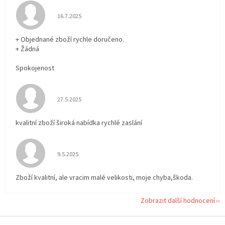
Hodnocení obchodu je 5 z 5 hvězdiček.
16.7.2025
+ Objednané zboží rychle doručeno.
+ Žádná
Spokojenost
Hodnocení obchodu je 5 z 5 hvězdiček.
27.5.2025
kvalitní zboží široká nabídka rychlé zaslání
Hodnocení obchodu je 5 z 5 hvězdiček.
9.5.2025
Zboží kvalitní, ale vracim malé velikosti, moje chyba,škoda.
Zobrazit další hodnocení
Z