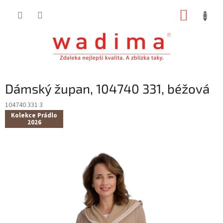
Přejít
NÁKUP
na
obsah
KOŠÍK
Dámský župan, 104740 331, béžová
104740 331 3
Kolekce Prádlo
2026