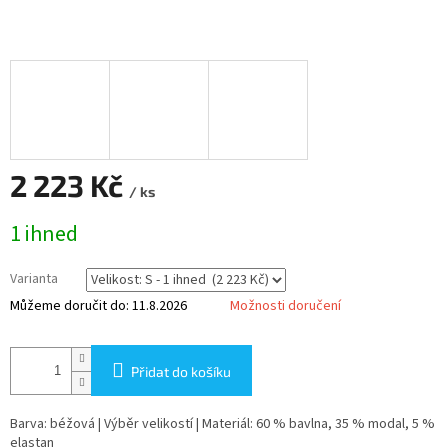
2 223 Kč
/ ks
Měrná
1 ihned
cena:
Varianta
Můžeme doručit do:
11.8.2026
Možnosti doručení
Přidat do košíku
Barva: béžová | Výběr velikostí | Materiál: 60 % bavlna, 35 % modal, 5 %
elastan