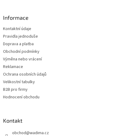
á
p
a
Informace
t
Kontaktní údaje
í
Pravidla jednoduše
Doprava a platba
Obchodní podmínky
Výměna nebo vrácení
Reklamace
Ochrana osobních údajů
Velikostní tabulky
B2B pro firmy
Hodnocení obchodu
Kontakt
obchod
@
wadima.cz