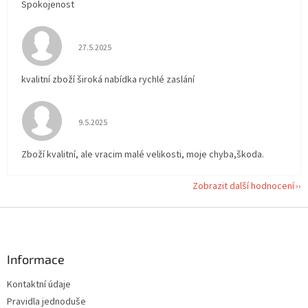
Spokojenost
Hodnocení obchodu je 5 z 5 hvězdiček.
27.5.2025
kvalitní zboží široká nabídka rychlé zaslání
Hodnocení obchodu je 5 z 5 hvězdiček.
9.5.2025
Zboží kvalitní, ale vracim malé velikosti, moje chyba,škoda.
Zobrazit další hodnocení
Z
á
p
a
Informace
t
Kontaktní údaje
í
Pravidla jednoduše