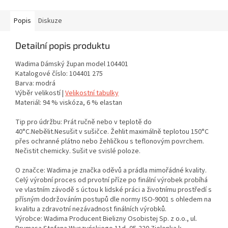
Popis
Diskuze
Detailní popis produktu
Wadima Dámský župan model 104401
Katalogové číslo: 104401 275
Barva: modrá
Výběr velikostí |
Velikostní tabulky
Materiál: 94 % viskóza, 6 % elastan
Tip pro údržbu: Prát ručně nebo v teplotě do
40°C.Nebělit.Nesušit v sušičce. Žehlit maximálně teplotou 150°C
přes ochranné plátno nebo žehličkou s teflonovým povrchem.
Nečistit chemicky. Sušit ve svislé poloze.
O značce: Wadima je značka oděvů a prádla mimořádné kvality.
Celý výrobní proces od prvotní příze po finální výrobek probíhá
ve vlastním závodě s úctou k lidské práci a životnímu prostředí s
přísným dodržováním postupů dle normy ISO-9001 s ohledem na
kvalitu a zdravotní nezávadnost finálních výrobků.
Výrobce: Wadima Producent Bielizny Osobistej Sp. z o.o., ul.