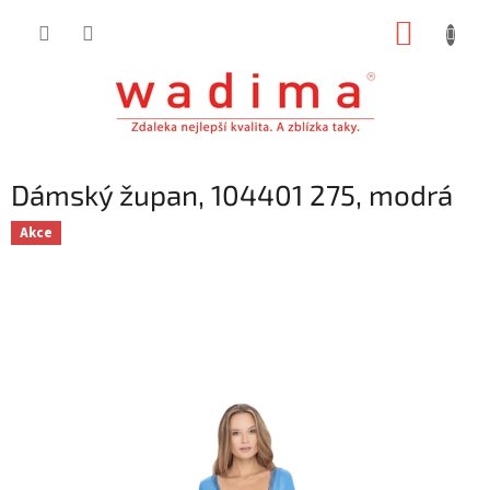
Přejít
NÁKUP
na
obsah
KOŠÍK
Dámský župan, 104401 275, modrá
Akce