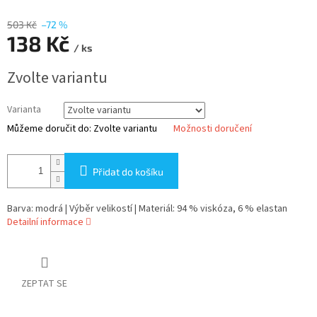
503 Kč
–72 %
138 Kč
/ ks
Měrná
Zvolte variantu
cena:
Varianta
Můžeme doručit do:
Zvolte variantu
Možnosti doručení
Přidat do košíku
Barva: modrá | Výběr velikostí | Materiál: 94 % viskóza, 6 % elastan
Detailní informace
ZEPTAT SE