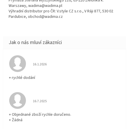
Prymasa Stefana Wyszyńskiego 11d, 05-220 Zielonka k.
Warszawy, wadima@wadima.pl
Výhradní distributor pro ČR: V.style CZ s.r.o., V Ráji 877, 530 02
Pardubice, obchod@wadima.cz
Hodnocení obchodu je 5 z 5 hvězdiček.
16.1.2026
+ rychlé dodání
Hodnocení obchodu je 5 z 5 hvězdiček.
16.7.2025
+ Objednané zboží rychle doručeno.
+ Žádná