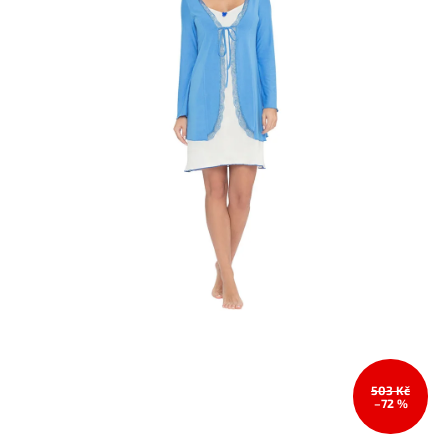
503 Kč
–72 %