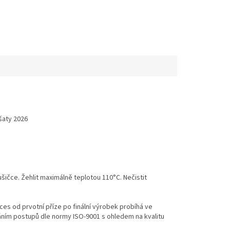
šaty 2026
ušičce. Žehlit maximálně teplotou 110°C. Nečistit
es od prvotní příze po finální výrobek probíhá ve
váním postupů dle normy ISO-9001 s ohledem na kvalitu