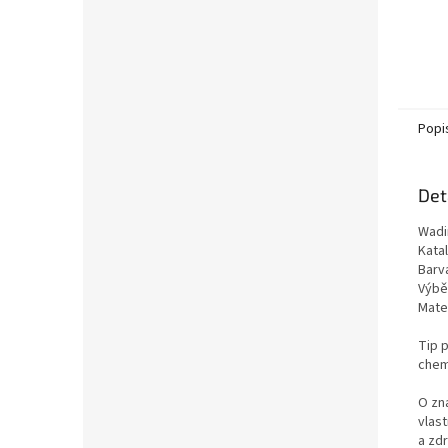
Popi
Det
Wadi
Kata
Barv
Výběr
Mate
Tip p
chemi
O zn
vlas
a zd