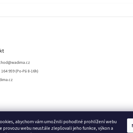
kt
chod
@
wadima.cz
 164 959 (Po-Pá 8-16h)
dima.cz
ookies, abychom vám umožnili pohodlné prohlížení webu
ze provozu webu neustále zlepšovali jeho funkce, výkon a