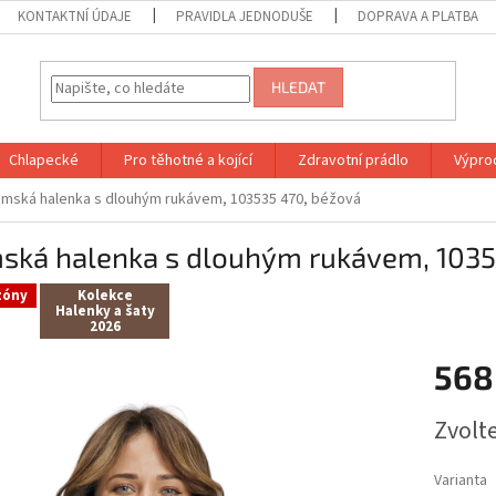
KONTAKTNÍ ÚDAJE
PRAVIDLA JEDNODUŠE
DOPRAVA A PLATBA
HLEDAT
Chlapecké
Pro těhotné a kojící
Zdravotní prádlo
Výprod
mská halenka s dlouhým rukávem, 103535 470, béžová
ská halenka s dlouhým rukávem, 1035
zóny
Kolekce
Halenky a šaty
2026
568
Měrná
Zvolt
cena:
Varianta