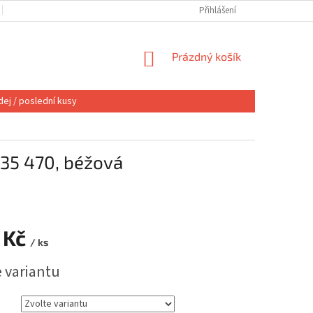
OBCHODNÍ PODMÍNKY
VÝMĚNA NEBO VRÁCENÍ
Přihlášení
REKLAMACE
NÁKUPNÍ
Prázdný košík
KOŠÍK
ej / poslední kusy
35 470, béžová
 Kč
/ ks
e variantu