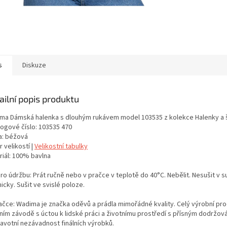
s
Diskuze
ailní popis produktu
ma Dámská halenka s dlouhým rukávem model 103535 z kolekce Halenky a 
logové číslo: 103535 470
a: béžová
 velikostí |
Velikostní tabulky
riál: 100% bavlna
ro údržbu: Prát ručně nebo v pračce v teplotě do 40°C. Nebělit. Nesušit v s
cky. Sušit ve svislé poloze.
ačce: Wadima je značka oděvů a prádla mimořádné kvality. Celý výrobní proc
tním závodě s úctou k lidské práci a životnímu prostředí s přísným dodržo
ravotní nezávadnost finálních výrobků.