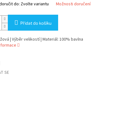
oručit do:
Zvolte variantu
Možnosti doručení
Přidat do košíku
žová | Výběr velikostí | Materiál: 100% bavlna
informace
T SE