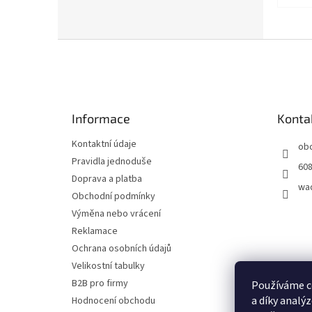
Z
á
p
a
t
Informace
Konta
í
Kontaktní údaje
ob
Pravidla jednoduše
608
Doprava a platba
wa
Obchodní podmínky
Výměna nebo vrácení
Reklamace
Ochrana osobních údajů
Velikostní tabulky
B2B pro firmy
Používáme c
a díky analý
Hodnocení obchodu