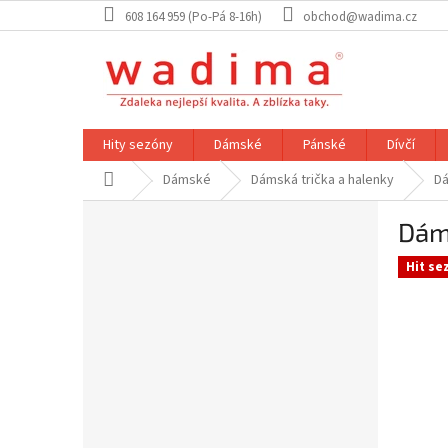
Přejít
608 164 959 (Po-Pá 8-16h)
obchod@wadima.cz
na
obsah
Hity sezóny
Dámské
Pánské
Dívčí
Domů
Dámské
Dámská trička a halenky
Dá
P
Dám
o
s
Hit se
t
r
a
n
n
í
p
a