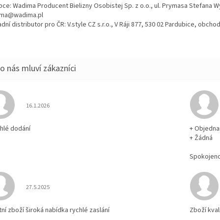
bce: Wadima Producent Bielizny Osobistej Sp. z o.o., ul. Prymasa Stefana 
ma@wadima.pl
dní distributor pro ČR: V.style CZ s.r.o., V Ráji 877, 530 02 Pardubice, obc
Hodnocení obchodu je 5 z 5 hvězdiček.
16.1.2026
chlé dodání
+ Objedna
+ Žádná
Spokojen
Hodnocení obchodu je 5 z 5 hvězdiček.
27.5.2025
tní zboží široká nabídka rychlé zaslání
Zboží kval