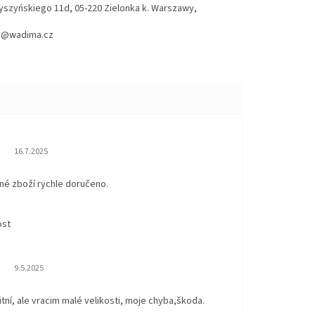
Wyszyńskiego 11d, 05-220 Zielonka k. Warszawy,
hod@wadima.cz
Hodnocení obchodu je 5 z 5 hvězdiček.
16.7.2025
né zboží rychle doručeno.
ost
Hodnocení obchodu je 5 z 5 hvězdiček.
9.5.2025
itní, ale vracim malé velikosti, moje chyba,škoda.