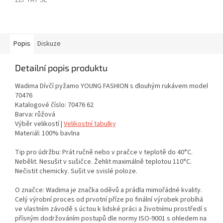
ZEPTAT SE
Popis
Diskuze
Detailní popis produktu
Wadima Dívčí pyžamo YOUNG FASHION s dlouhým rukávem model
70476
Katalogové číslo: 70476 62
Barva: růžová
Výběr velikostí |
Velikostní tabulky
Materiál: 100% bavlna
Tip pro údržbu: Prát ručně nebo v pračce v teplotě do 40°C.
Nebělit. Nesušit v sušičce. Žehlit maximálně teplotou 110°C.
Nečistit chemicky. Sušit ve svislé poloze.
O značce: Wadima je značka oděvů a prádla mimořádné kvality.
Celý výrobní proces od prvotní příze po finální výrobek probíhá
ve vlastním závodě s úctou k lidské práci a životnímu prostředí s
přísným dodržováním postupů dle normy ISO-9001 s ohledem na