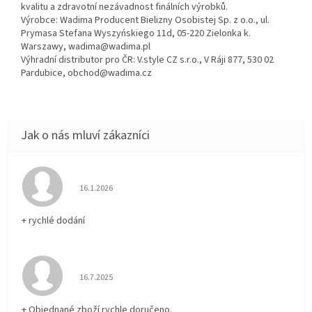
kvalitu a zdravotní nezávadnost finálních výrobků.
Výrobce: Wadima Producent Bielizny Osobistej Sp. z o.o., ul.
Prymasa Stefana Wyszyńskiego 11d, 05-220 Zielonka k.
Warszawy, wadima@wadima.pl
Výhradní distributor pro ČR: V.style CZ s.r.o., V Ráji 877, 530 02
Pardubice, obchod@wadima.cz
Hodnocení obchodu je 5 z 5 hvězdiček.
16.1.2026
+ rychlé dodání
Hodnocení obchodu je 5 z 5 hvězdiček.
16.7.2025
+ Objednané zboží rychle doručeno.