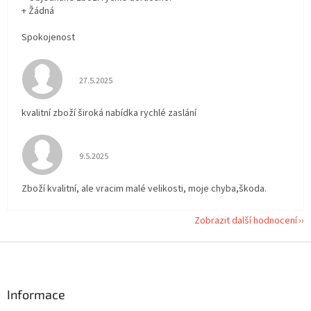
+ Žádná
Spokojenost
Hodnocení obchodu je 5 z 5 hvězdiček.
27.5.2025
kvalitní zboží široká nabídka rychlé zaslání
Hodnocení obchodu je 5 z 5 hvězdiček.
9.5.2025
Zboží kvalitní, ale vracim malé velikosti, moje chyba,škoda.
Zobrazit další hodnocení
Z
á
p
a
Informace
t