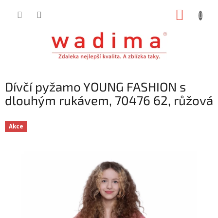
Přejít
NÁKUP
na
obsah
KOŠÍK
Dívčí pyžamo YOUNG FASHION s
dlouhým rukávem, 70476 62, růžová
Akce