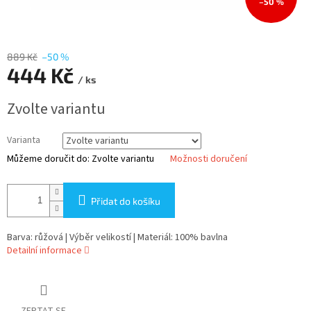
–50 %
889 Kč
–50 %
444 Kč
/ ks
Měrná
Zvolte variantu
cena:
Varianta
Můžeme doručit do:
Zvolte variantu
Možnosti doručení
Přidat do košíku
Barva: růžová | Výběr velikostí | Materiál: 100% bavlna
Detailní informace