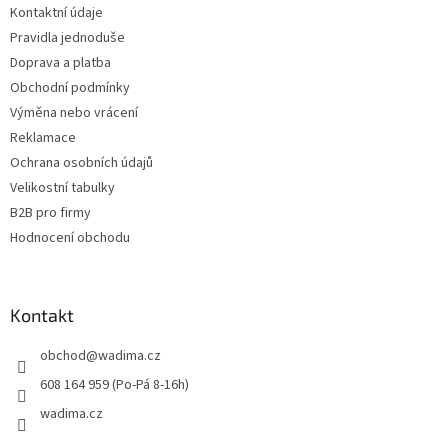
Kontaktní údaje
í
Pravidla jednoduše
Doprava a platba
Obchodní podmínky
Výměna nebo vrácení
Reklamace
Ochrana osobních údajů
Velikostní tabulky
B2B pro firmy
Hodnocení obchodu
Kontakt
obchod
@
wadima.cz
608 164 959 (Po-Pá 8-16h)
wadima.cz