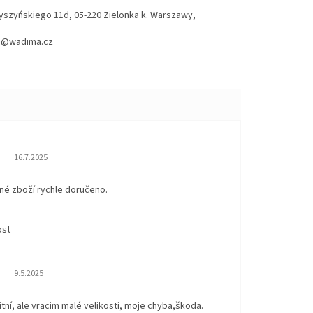
Wyszyńskiego 11d, 05-220 Zielonka k. Warszawy,
hod@wadima.cz
Hodnocení obchodu je 5 z 5 hvězdiček.
16.7.2025
né zboží rychle doručeno.
ost
Hodnocení obchodu je 5 z 5 hvězdiček.
9.5.2025
itní, ale vracim malé velikosti, moje chyba,škoda.