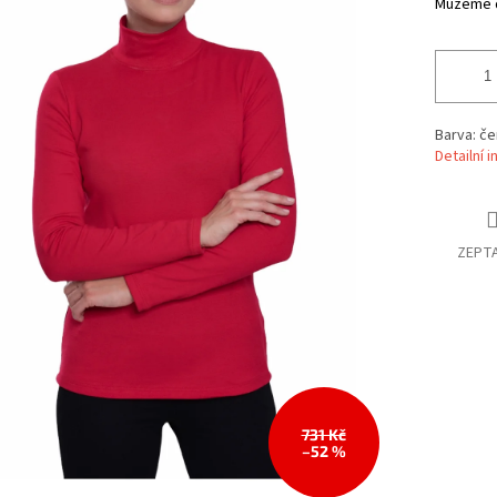
Můžeme d
Barva: če
Detailní 
ZEPTA
731 Kč
–52 %