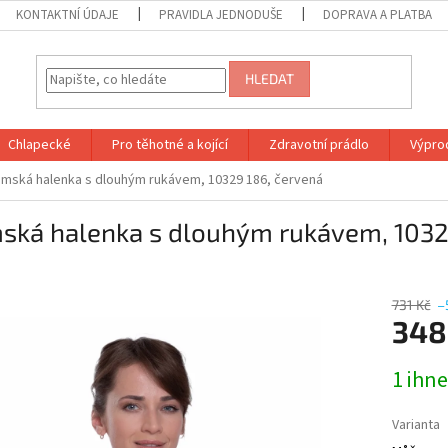
KONTAKTNÍ ÚDAJE
PRAVIDLA JEDNODUŠE
DOPRAVA A PLATBA
HLEDAT
Chlapecké
Pro těhotné a kojící
Zdravotní prádlo
Výprod
mská halenka s dlouhým rukávem, 10329 186, červená
ská halenka s dlouhým rukávem, 1032
731 Kč
–
348
Měrná
1 ihn
cena:
Varianta