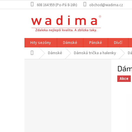
Přejít
608 164 959 (Po-Pá 8-16h)
obchod@wadima.cz
na
obsah
Hity sezóny
Dámské
Pánské
Dívčí
Domů
Dámské
Dámská trička a halenky
Dá
P
Dám
o
s
Akce
t
r
a
n
n
í
p
a