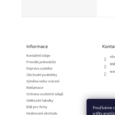
Z
á
p
a
t
Informace
Konta
í
Kontaktní údaje
ob
Pravidla jednoduše
608
Doprava a platba
wa
Obchodní podmínky
Výměna nebo vrácení
Reklamace
Ochrana osobních údajů
Velikostní tabulky
B2B pro firmy
Používáme c
a díky analý
Hodnocení obchodu