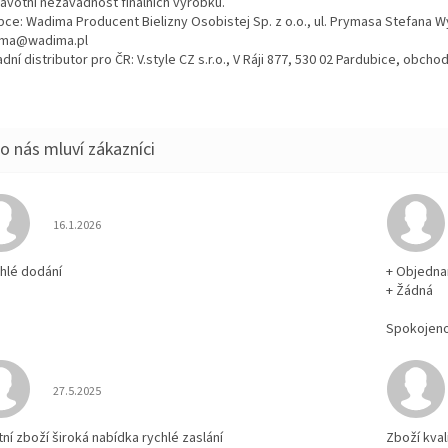
ravotní nezávadnost finálních výrobků.
bce: Wadima Producent Bielizny Osobistej Sp. z o.o., ul. Prymasa Stefana 
ma@wadima.pl
dní distributor pro ČR: V.style CZ s.r.o., V Ráji 877, 530 02 Pardubice, obc
Hodnocení obchodu je 5 z 5 hvězdiček.
16.1.2026
chlé dodání
+ Objedna
+ Žádná
Spokojen
Hodnocení obchodu je 5 z 5 hvězdiček.
27.5.2025
tní zboží široká nabídka rychlé zaslání
Zboží kval