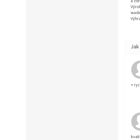
a zd
Výro
wadi
Výhra
+ ry
kvali