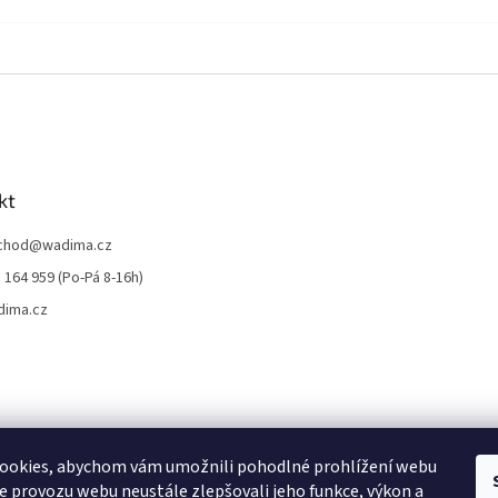
kt
chod
@
wadima.cz
 164 959 (Po-Pá 8-16h)
dima.cz
ookies, abychom vám umožnili pohodlné prohlížení webu
ze provozu webu neustále zlepšovali jeho funkce, výkon a