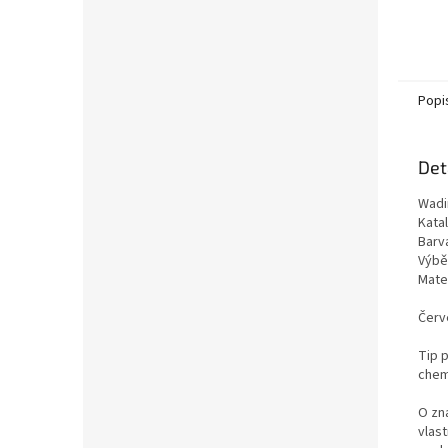
Popi
Det
Wadi
Kata
Barv
Výběr
Mater
Červ
Tip p
chemi
O zn
vlas