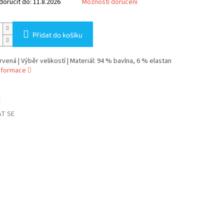
oručit do:
11.8.2026
Možnosti doručení
Přidat do košíku
rvená | Výběr velikostí | Materiál: 94 % bavlna, 6 % elastan
informace
T SE