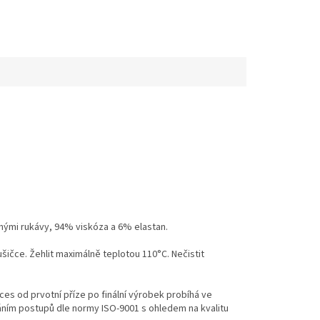
hými rukávy, 94% viskóza a 6% elastan.
ušičce. Žehlit maximálně teplotou 110°C. Nečistit
es od prvotní příze po finální výrobek probíhá ve
váním postupů dle normy ISO-9001 s ohledem na kvalitu