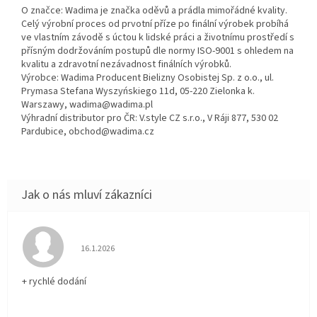
O značce: Wadima je značka oděvů a prádla mimořádné kvality.
Celý výrobní proces od prvotní příze po finální výrobek probíhá
ve vlastním závodě s úctou k lidské práci a životnímu prostředí s
přísným dodržováním postupů dle normy ISO-9001 s ohledem na
kvalitu a zdravotní nezávadnost finálních výrobků.
Výrobce: Wadima Producent Bielizny Osobistej Sp. z o.o., ul.
Prymasa Stefana Wyszyńskiego 11d, 05-220 Zielonka k.
Warszawy, wadima@wadima.pl
Výhradní distributor pro ČR: V.style CZ s.r.o., V Ráji 877, 530 02
Pardubice, obchod@wadima.cz
Hodnocení obchodu je 5 z 5 hvězdiček.
16.1.2026
+ rychlé dodání