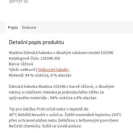
ZEPTAT SE
Popis
Diskuze
Detailní popis produktu
Wadima Dámská halenka s dlouhým rukávem model 103396
Katalogové číslo: 103396 358
Barva: růžová
Výběr velikostí |
Velikostní tabulky
Materiál: 94 % viskóza, 6 % elastan
Dámská halenka Wadima 103396 v barvě růžové, s dlouhými
rukávy a roláčkem. Halenka je jednoduchého střihu ze
splývavého materiálu - 94% viskóza a 6% elastan.
Tip pro údržbu: Prát ručně nebo v teplotě do
40°C.Nebělit.Nesušit v sušičce. Žehlit maximálně teplotou 150°C
přes ochranné plátno nebo žehličkou s teflonovým povrchem.
Nečistit chemicky. Sušit ve svislé poloze.