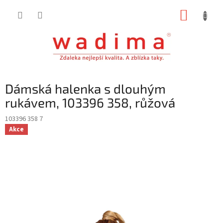
Přejít
NÁKUP
na
obsah
KOŠÍK
Dámská halenka s dlouhým
rukávem, 103396 358, růžová
103396 358 7
Akce