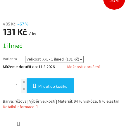
–67 %
405 Kč
–67 %
131 Kč
/ ks
Měrná
1 ihned
cena:
Varianta
Můžeme doručit do:
11.8.2026
Možnosti doručení
Přidat do košíku
Barva: růžová | Výběr velikostí | Materiál: 94 % viskóza, 6 % elastan
Detailní informace