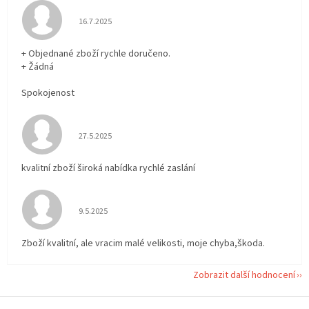
Hodnocení obchodu je 5 z 5 hvězdiček.
16.7.2025
+ Objednané zboží rychle doručeno.
+ Žádná
Spokojenost
Hodnocení obchodu je 5 z 5 hvězdiček.
27.5.2025
kvalitní zboží široká nabídka rychlé zaslání
Hodnocení obchodu je 5 z 5 hvězdiček.
9.5.2025
Zboží kvalitní, ale vracim malé velikosti, moje chyba,škoda.
Zobrazit další hodnocení
Z