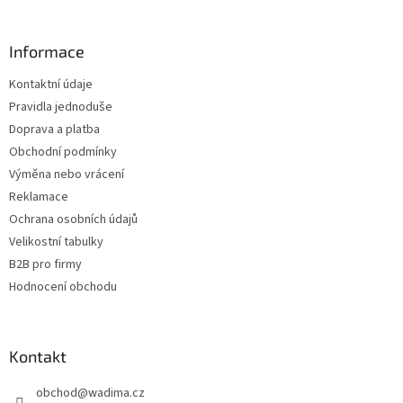
á
p
a
Informace
t
Kontaktní údaje
í
Pravidla jednoduše
Doprava a platba
Obchodní podmínky
Výměna nebo vrácení
Reklamace
Ochrana osobních údajů
Velikostní tabulky
B2B pro firmy
Hodnocení obchodu
Kontakt
obchod
@
wadima.cz