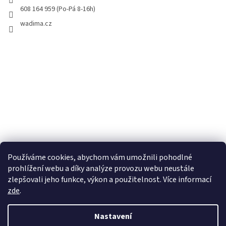
608 164 959 (Po-Pá 8-16h)
wadima.cz
Používáme cookies, abychom vám umožnili pohodlné
prohlížení webu a díky analýze provozu webu neustále
zlepšovali jeho funkce, výkon a použitelnost. Více informací
zde
.
Vytvořil Shoptet
Nastavení