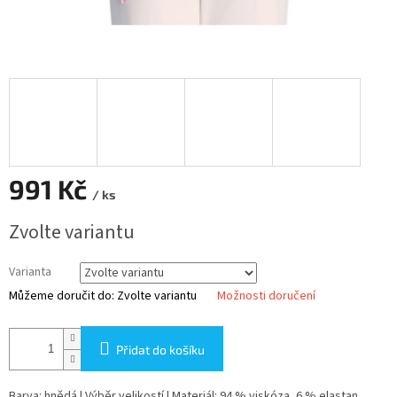
991 Kč
/ ks
Měrná
Zvolte variantu
cena:
Varianta
Můžeme doručit do:
Zvolte variantu
Možnosti doručení
Přidat do košíku
Barva: hnědá | Výběr velikostí | Materiál: 94 % viskóza, 6 % elastan