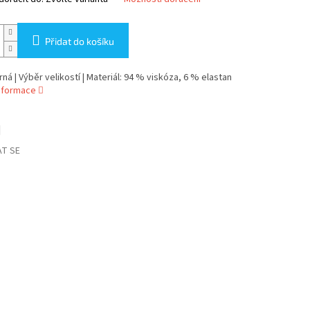
Přidat do košíku
rná | Výběr velikostí | Materiál: 94 % viskóza, 6 % elastan
informace
T SE