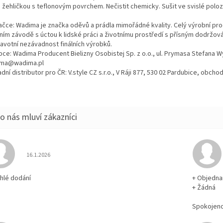
 žehličkou s teflonovým povrchem. Nečistit chemicky. Sušit ve svislé poloz
ačce: Wadima je značka oděvů a prádla mimořádné kvality. Celý výrobní proc
tním závodě s úctou k lidské práci a životnímu prostředí s přísným dodržo
ravotní nezávadnost finálních výrobků.
bce: Wadima Producent Bielizny Osobistej Sp. z o.o., ul. Prymasa Stefana 
ma@wadima.pl
dní distributor pro ČR: V.style CZ s.r.o., V Ráji 877, 530 02 Pardubice, obc
Hodnocení obchodu je 5 z 5 hvězdiček.
16.1.2026
chlé dodání
+ Objedna
+ Žádná
Spokojen