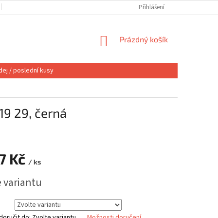
OBCHODNÍ PODMÍNKY
VÝMĚNA NEBO VRÁCENÍ
Přihlášení
REKLAMACE
NÁKUPNÍ
Prázdný košík
KOŠÍK
ej / poslední kusy
9 29, černá
27 Kč
/ ks
e variantu
oručit do:
Zvolte variantu
Možnosti doručení