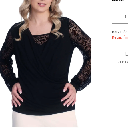
Barva: če
Detailní 
ZEPTA