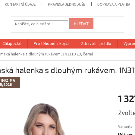
KONTAKTNÍ ÚDAJE
PRAVIDLA JEDNODUŠE
DOPRAVA A PLATBA
HLEDAT
Chlapecké
Pro těhotné a kojící
Zdravotní prádlo
Výprod
mská halenka s dlouhým rukávem, 1N3119 29, černá
ská halenka s dlouhým rukávem, 1N311
IM/ZIMA
5/2026
1 3
Měrná
Zvolt
cena:
Varianta
Můžeme d