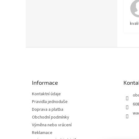
kvali
Z
á
p
a
t
Informace
Konta
í
Kontaktní údaje
ob
Pravidla jednoduše
608
Doprava a platba
wa
Obchodní podmínky
Výměna nebo vrácení
Reklamace