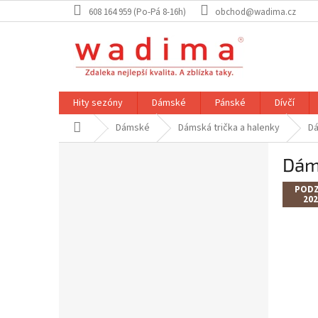
Přejít
608 164 959 (Po-Pá 8-16h)
obchod@wadima.cz
na
obsah
Hity sezóny
Dámské
Pánské
Dívčí
Domů
Dámské
Dámská trička a halenky
Dá
P
Dám
o
s
PODZ
t
202
r
a
n
n
í
p
a