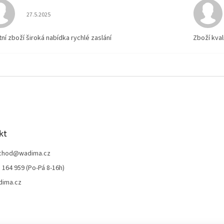
Hodnocení obchodu je 5 z 5 hvězdiček.
27.5.2025
tní zboží široká nabídka rychlé zaslání
Zboží kval
kt
chod
@
wadima.cz
 164 959 (Po-Pá 8-16h)
dima.cz