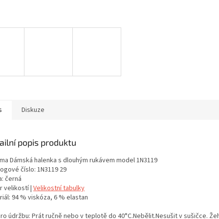
s
Diskuze
ailní popis produktu
ma Dámská halenka s dlouhým rukávem model 1N3119
logové číslo: 1N3119 29
a: černá
 velikostí |
Velikostní tabulky
iál: 94 % viskóza, 6 % elastan
pro údržbu: Prát ručně nebo v teplotě do 40°C.Nebělit.Nesušit v sušičce. Ž