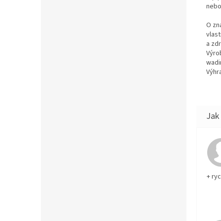
nebo
O zn
vlas
a zd
Výro
wadi
Výhra
+ ry