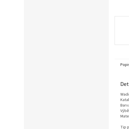
Popi
Det
Wadi
Kata
Barv
Výběr
Mater
Tip 