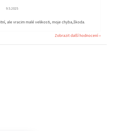
Hodnocení obchodu je 5 z 5 hvězdiček.
9.5.2025
itní, ale vracim malé velikosti, moje chyba,škoda.
Zobrazit další hodnocení