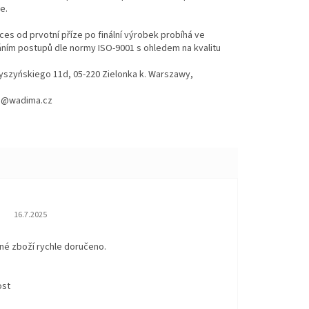
e.
es od prvotní příze po finální výrobek probíhá ve
váním postupů dle normy ISO-9001 s ohledem na kvalitu
Wyszyńskiego 11d, 05-220 Zielonka k. Warszawy,
hod@wadima.cz
Hodnocení obchodu je 5 z 5 hvězdiček.
16.7.2025
né zboží rychle doručeno.
ost