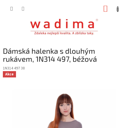
Přejít
NÁKUP
na
obsah
KOŠÍK
Dámská halenka s dlouhým
rukávem, 1N314 497, béžová
1N314 497 38
Akce