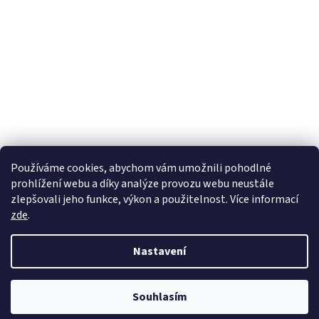
Používáme cookies, abychom vám umožnili pohodlné
prohlížení webu a díky analýze provozu webu neustále
zlepšovali jeho funkce, výkon a použitelnost. Více informací
zde
.
Vytvořil Shoptet
Nastavení
Copyright 2026
wadima.cz - kvalitní oblečení a prádlo pro
Souhlasím
celou rodinu
. Všechna práva vyhrazena.