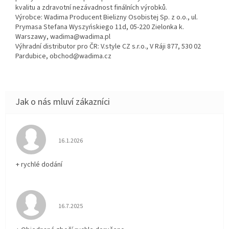
kvalitu a zdravotní nezávadnost finálních výrobků.
Výrobce: Wadima Producent Bielizny Osobistej Sp. z o.o., ul.
Prymasa Stefana Wyszyńskiego 11d, 05-220 Zielonka k.
Warszawy, wadima@wadima.pl
Výhradní distributor pro ČR: V.style CZ s.r.o., V Ráji 877, 530 02
Pardubice, obchod@wadima.cz
Hodnocení obchodu je 5 z 5 hvězdiček.
16.1.2026
+ rychlé dodání
Hodnocení obchodu je 5 z 5 hvězdiček.
16.7.2025