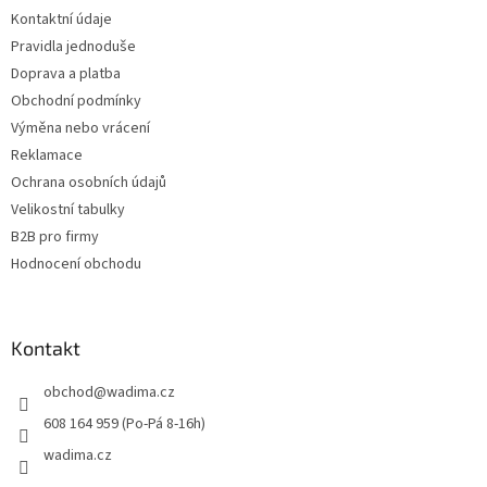
t
Kontaktní údaje
í
Pravidla jednoduše
Doprava a platba
Obchodní podmínky
Výměna nebo vrácení
Reklamace
Ochrana osobních údajů
Velikostní tabulky
B2B pro firmy
Hodnocení obchodu
Kontakt
obchod
@
wadima.cz
608 164 959 (Po-Pá 8-16h)
wadima.cz