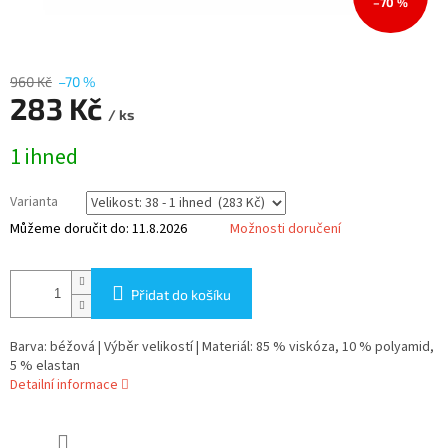
–70 %
960 Kč
–70 %
283 Kč
/ ks
Měrná
1 ihned
cena:
Varianta
Můžeme doručit do:
11.8.2026
Možnosti doručení
Přidat do košíku
Barva: béžová | Výběr velikostí | Materiál: 85 % viskóza, 10 % polyamid,
5 % elastan
Detailní informace