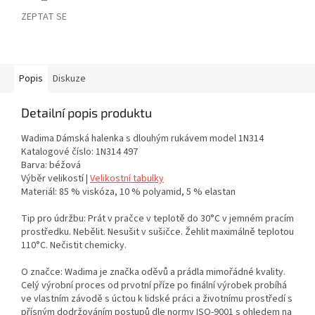
ZEPTAT SE
Popis
Diskuze
Detailní popis produktu
Wadima Dámská halenka s dlouhým rukávem model 1N314
Katalogové číslo: 1N314 497
Barva: béžová
Výběr velikostí |
Velikostní tabulky
Materiál: 85 % viskóza, 10 % polyamid, 5 % elastan
Tip pro údržbu: Prát v pračce v teplotě do 30°C v jemném pracím
prostředku. Nebělit. Nesušit v sušičce. Žehlit maximálně teplotou
110°C. Nečistit chemicky.
O značce: Wadima je značka oděvů a prádla mimořádné kvality.
Celý výrobní proces od prvotní příze po finální výrobek probíhá
ve vlastním závodě s úctou k lidské práci a životnímu prostředí s
přísným dodržováním postupů dle normy ISO-9001 s ohledem na