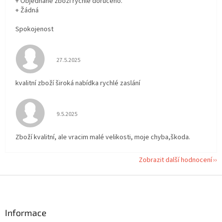
+ Objednané zboží rychle doručeno.
+ Žádná
Spokojenost
Hodnocení obchodu je 5 z 5 hvězdiček.
27.5.2025
kvalitní zboží široká nabídka rychlé zaslání
Hodnocení obchodu je 5 z 5 hvězdiček.
9.5.2025
Zboží kvalitní, ale vracim malé velikosti, moje chyba,škoda.
Zobrazit další hodnocení
Z
á
p
a
Informace