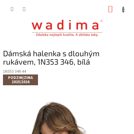
Přejít
NÁKUP
na
obsah
KOŠÍK
Dámská halenka s dlouhým
rukávem, 1N353 346, bílá
1N353 346 44
PODZIM/ZIMA
2025/2026