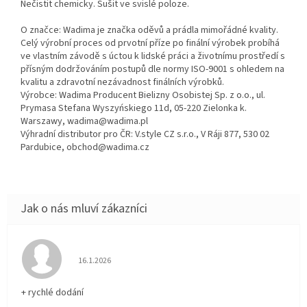
Nečistit chemicky. Sušit ve svislé poloze.
O značce: Wadima je značka oděvů a prádla mimořádné kvality.
Celý výrobní proces od prvotní příze po finální výrobek probíhá
ve vlastním závodě s úctou k lidské práci a životnímu prostředí s
přísným dodržováním postupů dle normy ISO-9001 s ohledem na
kvalitu a zdravotní nezávadnost finálních výrobků.
Výrobce: Wadima Producent Bielizny Osobistej Sp. z o.o., ul.
Prymasa Stefana Wyszyńskiego 11d, 05-220 Zielonka k.
Warszawy, wadima@wadima.pl
Výhradní distributor pro ČR: V.style CZ s.r.o., V Ráji 877, 530 02
Pardubice, obchod@wadima.cz
Hodnocení obchodu je 5 z 5 hvězdiček.
16.1.2026
+ rychlé dodání