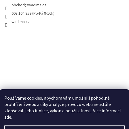
obchod
@
wadima.cz
608 164 959 (Po-Pá 8-16h)
wadima.cz
Používáme cookies, abychom vám umožnili pohodlné
prohlížení webu a díky analýze provozu webu neustále
zlepšovali jeho funkce, výkon a použitelnost. Více informací
zde
.
Vytvořil Shoptet