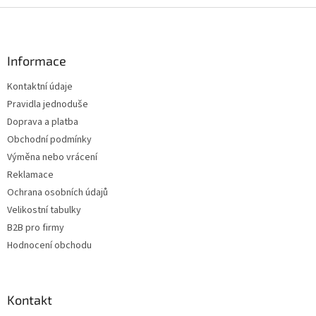
Z
á
p
a
Informace
t
Kontaktní údaje
í
Pravidla jednoduše
Doprava a platba
Obchodní podmínky
Výměna nebo vrácení
Reklamace
Ochrana osobních údajů
Velikostní tabulky
B2B pro firmy
Hodnocení obchodu
Kontakt