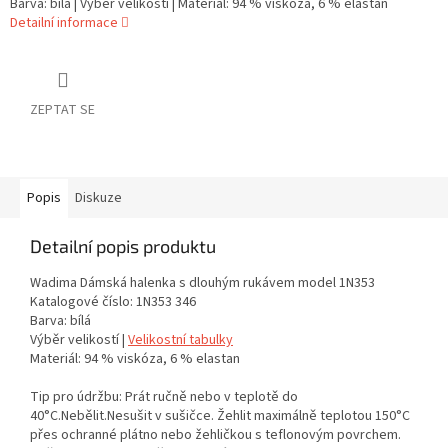
Barva: bílá | Výběr velikostí | Materiál: 94 % viskóza, 6 % elastan
Detailní informace
ZEPTAT SE
Popis
Diskuze
Detailní popis produktu
Wadima Dámská halenka s dlouhým rukávem model 1N353
Katalogové číslo: 1N353 346
Barva: bílá
Výběr velikostí |
Velikostní tabulky
Materiál: 94 % viskóza, 6 % elastan
Tip pro údržbu: Prát ručně nebo v teplotě do
40°C.Nebělit.Nesušit v sušičce. Žehlit maximálně teplotou 150°C
přes ochranné plátno nebo žehličkou s teflonovým povrchem.