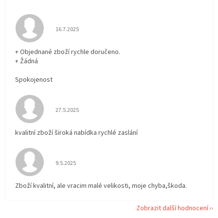
Hodnocení obchodu je 5 z 5 hvězdiček.
16.7.2025
+ Objednané zboží rychle doručeno.
+ Žádná
Spokojenost
Hodnocení obchodu je 5 z 5 hvězdiček.
27.5.2025
kvalitní zboží široká nabídka rychlé zaslání
Hodnocení obchodu je 5 z 5 hvězdiček.
9.5.2025
Zboží kvalitní, ale vracim malé velikosti, moje chyba,škoda.
Zobrazit další hodnocení