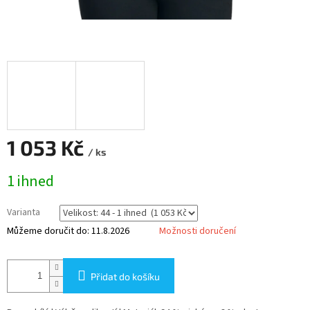
1 053 Kč
/ ks
Měrná
1 ihned
cena:
Varianta
Můžeme doručit do:
11.8.2026
Možnosti doručení
Přidat do košíku