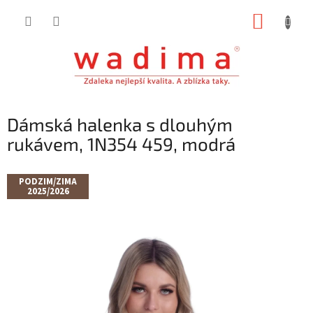
Přejít
NÁKUP
na
obsah
KOŠÍK
Dámská halenka s dlouhým
rukávem, 1N354 459, modrá
PODZIM/ZIMA
2025/2026