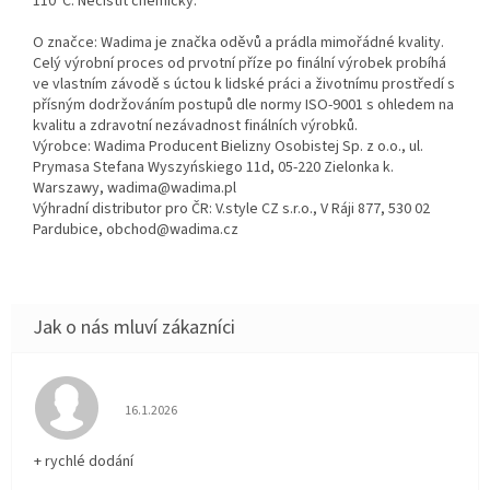
110°C. Nečistit chemicky.
O značce: Wadima je značka oděvů a prádla mimořádné kvality.
Celý výrobní proces od prvotní příze po finální výrobek probíhá
ve vlastním závodě s úctou k lidské práci a životnímu prostředí s
přísným dodržováním postupů dle normy ISO-9001 s ohledem na
kvalitu a zdravotní nezávadnost finálních výrobků.
Výrobce: Wadima Producent Bielizny Osobistej Sp. z o.o., ul.
Prymasa Stefana Wyszyńskiego 11d, 05-220 Zielonka k.
Warszawy, wadima@wadima.pl
Výhradní distributor pro ČR: V.style CZ s.r.o., V Ráji 877, 530 02
Pardubice, obchod@wadima.cz
Hodnocení obchodu je 5 z 5 hvězdiček.
16.1.2026
+ rychlé dodání