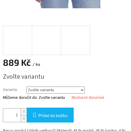
889 Kč
/ ks
Měrná
Zvolte variantu
cena:
Varianta
Můžeme doručit do:
Zvolte variantu
Možnosti doručení
Přidat do košíku
Barva: modrá | Výběr velikostí | Materiál: 48 % modal, 48 % bavlna, 4 %