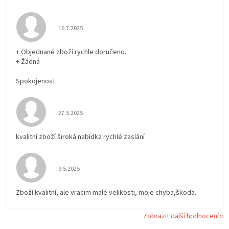
Hodnocení obchodu je 5 z 5 hvězdiček.
16.7.2025
+ Objednané zboží rychle doručeno.
+ Žádná
Spokojenost
Hodnocení obchodu je 5 z 5 hvězdiček.
27.5.2025
kvalitní zboží široká nabídka rychlé zaslání
Hodnocení obchodu je 5 z 5 hvězdiček.
9.5.2025
Zboží kvalitní, ale vracim malé velikosti, moje chyba,škoda.
Zobrazit další hodnocení