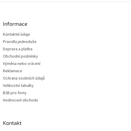
Z
á
p
a
Informace
t
Kontaktní údaje
í
Pravidla jednoduše
Doprava a platba
Obchodní podmínky
Výměna nebo vrácení
Reklamace
Ochrana osobních údajů
Velikostní tabulky
B2B pro firmy
Hodnocení obchodu
Kontakt