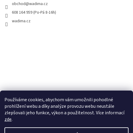
obchod
@
wadima.cz
608 164 959 (Po-Pá 8-16h)
wadima.cz
Používáme cookies, abychom vám umožnili pohodlné
prohlížení webu a díky analýze provozu webu neustále
zlepšovali jeho funkce, výkon a použitelnost. Více informací
zde
.
Vytvořil Shoptet