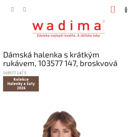
Přejít
NÁKUP
na
obsah
KOŠÍK
Dámská halenka s krátkým
rukávem, 103577 147, broskvová
103577 147 5
Kolekce
Halenky a šaty
2026