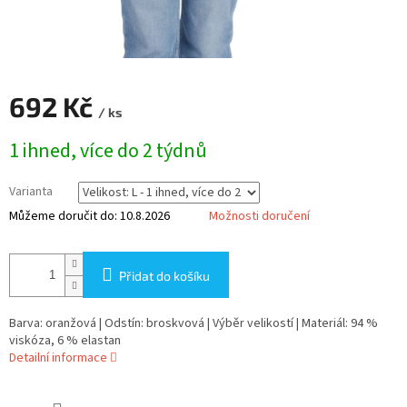
692 Kč
/ ks
Měrná
1 ihned, více do 2 týdnů
cena:
Varianta
Můžeme doručit do:
10.8.2026
Možnosti doručení
Přidat do košíku
Barva: oranžová | Odstín: broskvová | Výběr velikostí | Materiál: 94 %
viskóza, 6 % elastan
Detailní informace