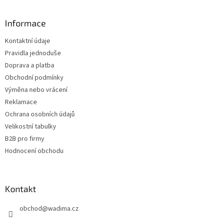
á
p
a
Informace
t
Kontaktní údaje
í
Pravidla jednoduše
Doprava a platba
Obchodní podmínky
Výměna nebo vrácení
Reklamace
Ochrana osobních údajů
Velikostní tabulky
B2B pro firmy
Hodnocení obchodu
Kontakt
obchod
@
wadima.cz