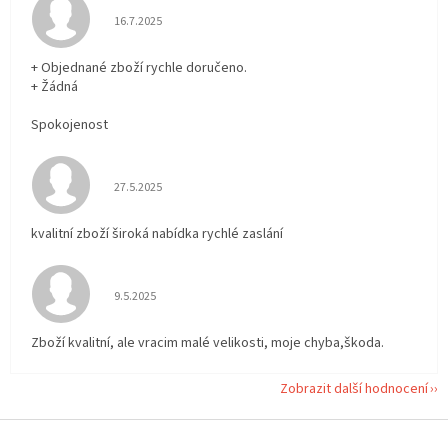
Hodnocení obchodu je 5 z 5 hvězdiček.
16.7.2025
+ Objednané zboží rychle doručeno.
+ Žádná
Spokojenost
Hodnocení obchodu je 5 z 5 hvězdiček.
27.5.2025
kvalitní zboží široká nabídka rychlé zaslání
Hodnocení obchodu je 5 z 5 hvězdiček.
9.5.2025
Zboží kvalitní, ale vracim malé velikosti, moje chyba,škoda.
Zobrazit další hodnocení
Z