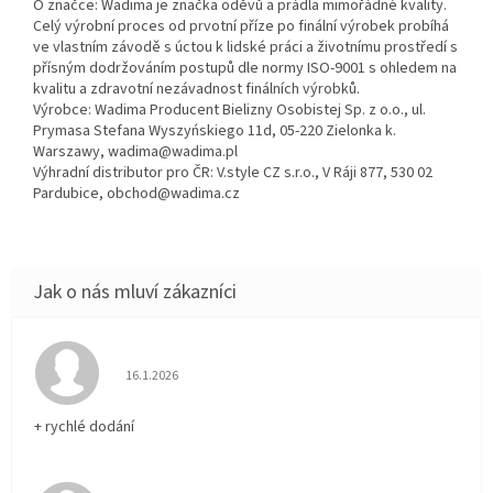
O značce: Wadima je značka oděvů a prádla mimořádné kvality.
Celý výrobní proces od prvotní příze po finální výrobek probíhá
ve vlastním závodě s úctou k lidské práci a životnímu prostředí s
přísným dodržováním postupů dle normy ISO-9001 s ohledem na
kvalitu a zdravotní nezávadnost finálních výrobků.
Výrobce: Wadima Producent Bielizny Osobistej Sp. z o.o., ul.
Prymasa Stefana Wyszyńskiego 11d, 05-220 Zielonka k.
Warszawy, wadima@wadima.pl
Výhradní distributor pro ČR: V.style CZ s.r.o., V Ráji 877, 530 02
Pardubice, obchod@wadima.cz
Hodnocení obchodu je 5 z 5 hvězdiček.
16.1.2026
+ rychlé dodání