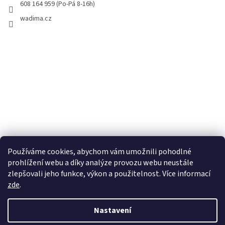
608 164 959 (Po-Pá 8-16h)
wadima.cz
Používáme cookies, abychom vám umožnili pohodlné
prohlížení webu a díky analýze provozu webu neustále
zlepšovali jeho funkce, výkon a použitelnost. Více informací
zde
.
Vytvořil Shoptet
Nastavení