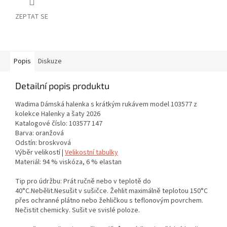
ZEPTAT SE
Popis
Diskuze
Detailní popis produktu
Wadima Dámská halenka s krátkým rukávem model 103577 z
kolekce Halenky a šaty 2026
Katalogové číslo: 103577 147
Barva: oranžová
Odstín: broskvová
Výběr velikostí |
Velikostní tabulky
Materiál: 94 % viskóza, 6 % elastan
Tip pro údržbu: Prát ručně nebo v teplotě do
40°C.Nebělit.Nesušit v sušičce. Žehlit maximálně teplotou 150°C
přes ochranné plátno nebo žehličkou s teflonovým povrchem.
Nečistit chemicky. Sušit ve svislé poloze.