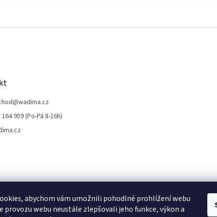
kt
chod
@
wadima.cz
 164 959 (Po-Pá 8-16h)
dima.cz
ookies, abychom vám umožnili pohodlné prohlížení webu
ze provozu webu neustále zlepšovali jeho funkce, výkon a