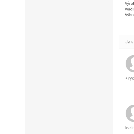
Výro
wadi
Výhra
+ ry
kvali