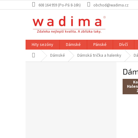
Přejít
608 164 959 (Po-Pá 8-16h)
obchod@wadima.cz
na
obsah
Hity sezóny
Dámské
Pánské
Dívčí
Domů
Dámské
Dámská trička a halenky
Dá
P
Dám
o
s
Ko
t
Halen
r
a
n
n
í
p
a