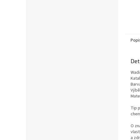
Popi
Det
Wadi
Kata
Barv
Výběr
Mate
Tip p
chemi
O zn
vlas
a zd