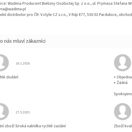
bce: Wadima Producent Bielizny Osobistej Sp. z o.o., ul. Prymasa Stefana 
ma@wadima.pl
dní distributor pro ČR: V.style CZ s.r.o., V Ráji 877, 530 02 Pardubice, obc
Hodnocení obchodu je 5 z 5 hvězdiček.
16.1.2026
chlé dodání
+ Objedna
+ Žádná
Spokojen
Hodnocení obchodu je 5 z 5 hvězdiček.
27.5.2025
tní zboží široká nabídka rychlé zaslání
Zboží kval