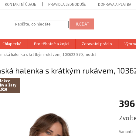
KONTAKTNÍ ÚDAJE
PRAVIDLA JEDNODUŠE
DOPRAVA A PLATBA
HLEDAT
Chlapecké
Pro těhotné a kojící
Zdravotní prádlo
Výprod
mská halenka s krátkým rukávem, 103622 970, modrá
ská halenka s krátkým rukávem, 1036
lekce
ky a šaty
2026
396
Měrná
Zvolt
cena:
Varianta