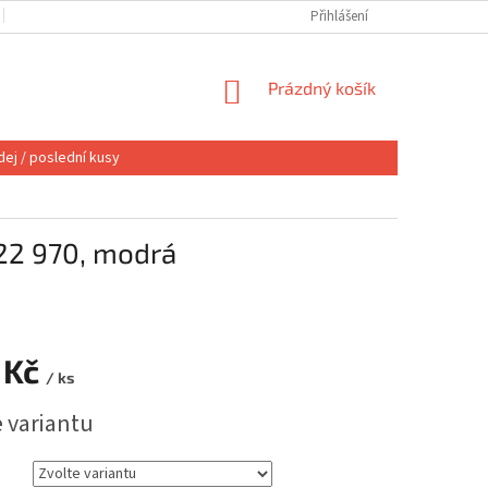
OBCHODNÍ PODMÍNKY
VÝMĚNA NEBO VRÁCENÍ
Přihlášení
REKLAMACE
NÁKUPNÍ
Prázdný košík
KOŠÍK
ej / poslední kusy
22 970, modrá
 Kč
/ ks
e variantu