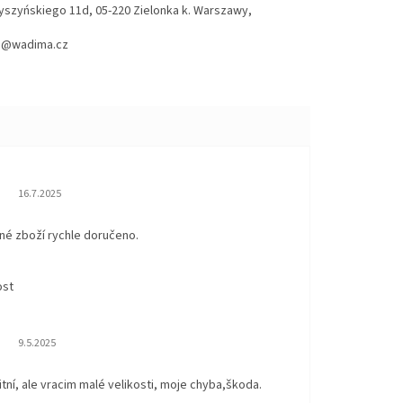
Wyszyńskiego 11d, 05-220 Zielonka k. Warszawy,
hod@wadima.cz
Hodnocení obchodu je 5 z 5 hvězdiček.
16.7.2025
né zboží rychle doručeno.
ost
Hodnocení obchodu je 5 z 5 hvězdiček.
9.5.2025
itní, ale vracim malé velikosti, moje chyba,škoda.