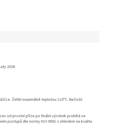
šaty 2026
ušičce. Žehlit maximálně teplotou 110°C. Nečistit
es od prvotní příze po finální výrobek probíhá ve
váním postupů dle normy ISO-9001 s ohledem na kvalitu