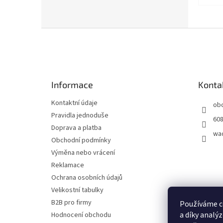
Z
á
p
a
t
Informace
Konta
í
Kontaktní údaje
ob
Pravidla jednoduše
608
Doprava a platba
wa
Obchodní podmínky
Výměna nebo vrácení
Reklamace
Ochrana osobních údajů
Velikostní tabulky
B2B pro firmy
Používáme c
a díky analý
Hodnocení obchodu