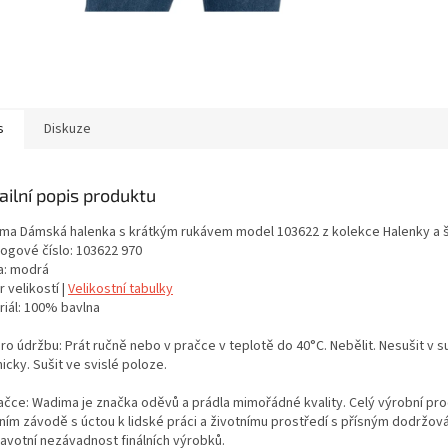
s
Diskuze
ailní popis produktu
ma Dámská halenka s krátkým rukávem model 103622 z kolekce Halenky a 
logové číslo: 103622 970
a: modrá
 velikostí |
Velikostní tabulky
riál: 100% bavlna
ro údržbu: Prát ručně nebo v pračce v teplotě do 40°C. Nebělit. Nesušit v s
cky. Sušit ve svislé poloze.
ačce: Wadima je značka oděvů a prádla mimořádné kvality. Celý výrobní proc
tním závodě s úctou k lidské práci a životnímu prostředí s přísným dodržo
ravotní nezávadnost finálních výrobků.