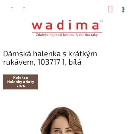
Přejít
NÁKUP
na
obsah
KOŠÍK
Dámská halenka s krátkým
rukávem, 103717 1, bílá
Kolekce
Halenky a šaty
2026