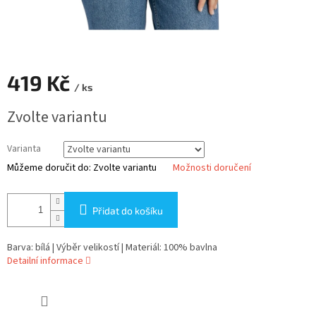
419 Kč
/ ks
Měrná
Zvolte variantu
cena:
Varianta
Můžeme doručit do:
Zvolte variantu
Možnosti doručení
Přidat do košíku
Barva: bílá | Výběr velikostí | Materiál: 100% bavlna
Detailní informace