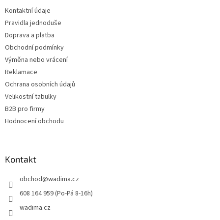
t
Kontaktní údaje
í
Pravidla jednoduše
Doprava a platba
Obchodní podmínky
Výměna nebo vrácení
Reklamace
Ochrana osobních údajů
Velikostní tabulky
B2B pro firmy
Hodnocení obchodu
Kontakt
obchod
@
wadima.cz
608 164 959 (Po-Pá 8-16h)
wadima.cz