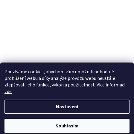
Používáme cookies, abychom vám umožnili pohodlné
prohlížení webu a díky analýze provozu webu neustále
zlepšovali jeho funkce, výkon a použitelnost. Více informací
zde
.
Vytvořil Shoptet
Nastavení
Copyright 2026
wadima.cz - kvalitní oblečení a prádlo pro
Souhlasím
celou rodinu
. Všechna práva vyhrazena.