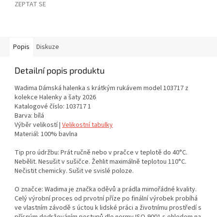
ZEPTAT SE
Popis
Diskuze
Detailní popis produktu
Wadima Dámská halenka s krátkým rukávem model 103717 z
kolekce Halenky a šaty 2026
Katalogové číslo: 103717 1
Barva: bílá
Výběr velikostí |
Velikostní tabulky
Materiál: 100% bavlna
Tip pro údržbu: Prát ručně nebo v pračce v teplotě do 40°C.
Nebělit. Nesušit v sušičce. Žehlit maximálně teplotou 110°C.
Nečistit chemicky. Sušit ve svislé poloze.
O značce: Wadima je značka oděvů a prádla mimořádné kvality.
Celý výrobní proces od prvotní příze po finální výrobek probíhá
ve vlastním závodě s úctou k lidské práci a životnímu prostředí s