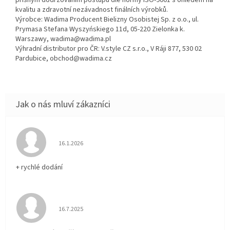
přísným dodržováním postupů dle normy ISO-9001 s ohledem na
kvalitu a zdravotní nezávadnost finálních výrobků.
Výrobce: Wadima Producent Bielizny Osobistej Sp. z o.o., ul.
Prymasa Stefana Wyszyńskiego 11d, 05-220 Zielonka k.
Warszawy, wadima@wadima.pl
Výhradní distributor pro ČR: V.style CZ s.r.o., V Ráji 877, 530 02
Pardubice, obchod@wadima.cz
Hodnocení obchodu je 5 z 5 hvězdiček.
16.1.2026
+ rychlé dodání
Hodnocení obchodu je 5 z 5 hvězdiček.
16.7.2025