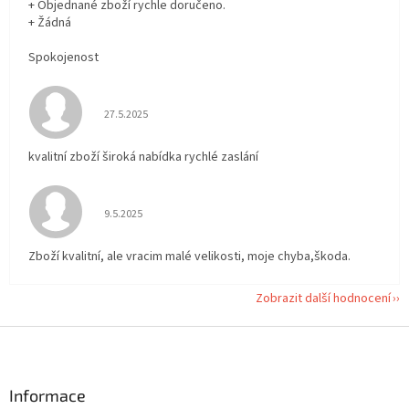
+ Objednané zboží rychle doručeno.
+ Žádná
Spokojenost
Hodnocení obchodu je 5 z 5 hvězdiček.
27.5.2025
kvalitní zboží široká nabídka rychlé zaslání
Hodnocení obchodu je 5 z 5 hvězdiček.
9.5.2025
Zboží kvalitní, ale vracim malé velikosti, moje chyba,škoda.
Zobrazit další hodnocení
Z
á
p
a
Informace