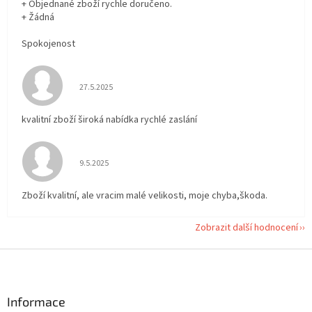
+ Objednané zboží rychle doručeno.
+ Žádná
Spokojenost
Hodnocení obchodu je 5 z 5 hvězdiček.
27.5.2025
kvalitní zboží široká nabídka rychlé zaslání
Hodnocení obchodu je 5 z 5 hvězdiček.
9.5.2025
Zboží kvalitní, ale vracim malé velikosti, moje chyba,škoda.
Zobrazit další hodnocení
Z
á
p
a
Informace