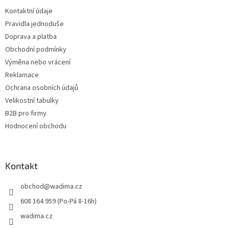
t
Kontaktní údaje
í
Pravidla jednoduše
Doprava a platba
Obchodní podmínky
Výměna nebo vrácení
Reklamace
Ochrana osobních údajů
Velikostní tabulky
B2B pro firmy
Hodnocení obchodu
Kontakt
obchod
@
wadima.cz
608 164 959 (Po-Pá 8-16h)
wadima.cz