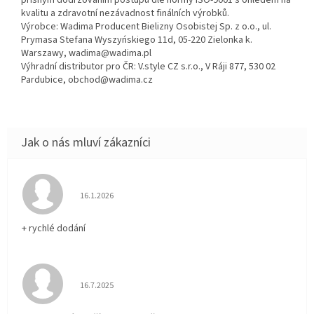
přísným dodržováním postupů dle normy ISO-9001 s ohledem na
kvalitu a zdravotní nezávadnost finálních výrobků.
Výrobce: Wadima Producent Bielizny Osobistej Sp. z o.o., ul.
Prymasa Stefana Wyszyńskiego 11d, 05-220 Zielonka k.
Warszawy, wadima@wadima.pl
Výhradní distributor pro ČR: V.style CZ s.r.o., V Ráji 877, 530 02
Pardubice, obchod@wadima.cz
Hodnocení obchodu je 5 z 5 hvězdiček.
16.1.2026
+ rychlé dodání
Hodnocení obchodu je 5 z 5 hvězdiček.
16.7.2025