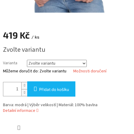
419 Kč
/ ks
Měrná
Zvolte variantu
cena:
Varianta
Můžeme doručit do:
Zvolte variantu
Možnosti doručení
Přidat do košíku
Barva: modrá | Výběr velikostí | Materiál: 100% bavlna
Detailní informace