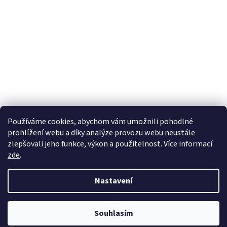
Používáme cookies, abychom vám umožnili pohodlné
prohlížení webu a díky analýze provozu webu neustále
zlepšovali jeho funkce, výkon a použitelnost. Více informací
zde
.
Vytvořil Shoptet
Nastavení
Copyright 2026
wadima.cz - kvalitní oblečení a prádlo pro
Souhlasím
celou rodinu
. Všechna práva vyhrazena.