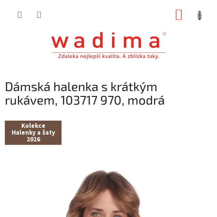
Přejít
NÁKUP
na
obsah
KOŠÍK
Dámská halenka s krátkým
rukávem, 103717 970, modrá
Kolekce
Halenky a šaty
2026