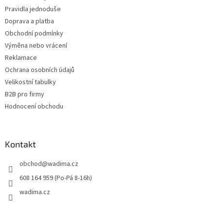
í
Pravidla jednoduše
Doprava a platba
Obchodní podmínky
Výměna nebo vrácení
Reklamace
Ochrana osobních údajů
Velikostní tabulky
B2B pro firmy
Hodnocení obchodu
Kontakt
obchod
@
wadima.cz
608 164 959 (Po-Pá 8-16h)
wadima.cz