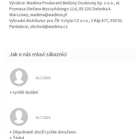
Výrobce: Wadima Producent Bielizny Osobistej Sp. z o.o., ul.
Prymasa Stefana Wyszyńskiego 11d, 05-220 Zielonka k.
Warszawy, wadima@wadima.pl
Výhradní distributor pro ČR: V.style CZ s.r.o., V Ráji 877, 530 02
Pardubice, obchod@wadima.cz
Hodnocení obchodu je 5 z 5 hvězdiček.
16.1.2026
+ rychlé dodání
Hodnocení obchodu je 5 z 5 hvězdiček.
16.7.2025
+ Objednané zboží rychle doručeno.
+ Žádná