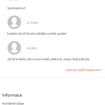
Spokojenost
Hodnocení obchodu je 5 z 5 hvězdiček.
27.5.2025
kvalitní zboží široká nabídka rychlé zaslání
Hodnocení obchodu je 5 z 5 hvězdiček.
9.5.2025
Zboží kvalitní, ale vracim malé velikosti, moje chyba,škoda.
Zobrazit další hodnocení
Z
á
p
a
Informace
t
Kontaktní údaje