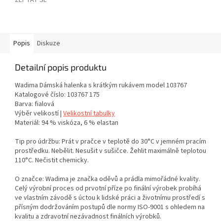
ZEPTAT SE
Popis
Diskuze
Detailní popis produktu
Wadima Dámská halenka s krátkým rukávem model 103767
Katalogové číslo: 103767 175
Barva: fialová
Výběr velikostí |
Velikostní tabulky
Materiál: 94 % viskóza, 6 % elastan
Tip pro údržbu: Prát v pračce v teplotě do 30°C v jemném pracím
prostředku. Nebělit. Nesušit v sušičce. Žehlit maximálně teplotou
110°C. Nečistit chemicky.
O značce: Wadima je značka oděvů a prádla mimořádné kvality.
Celý výrobní proces od prvotní příze po finální výrobek probíhá
ve vlastním závodě s úctou k lidské práci a životnímu prostředí s
přísným dodržováním postupů dle normy ISO-9001 s ohledem na
kvalitu a zdravotní nezávadnost finálních výrobků.