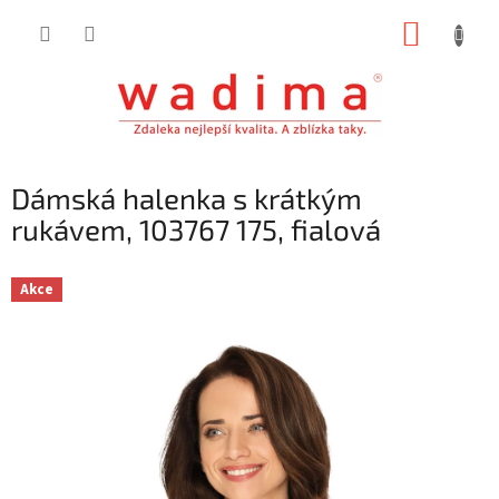
Přejít
NÁKUP
na
obsah
KOŠÍK
Dámská halenka s krátkým
rukávem, 103767 175, fialová
Akce