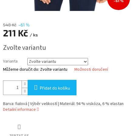
–61 %
548 Kč
–61 %
211 Kč
/ ks
Měrná
Zvolte variantu
cena:
Varianta
Můžeme doručit do:
Zvolte variantu
Možnosti doručení
Přidat do košíku
Barva: fialová | Výběr velikostí | Materiál: 94 % viskóza, 6 % elastan
Detailní informace