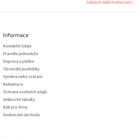
Zobrazit další hodnocení
Z
á
p
a
Informace
t
Kontaktní údaje
í
Pravidla jednoduše
Doprava a platba
Obchodní podmínky
Výměna nebo vrácení
Reklamace
Ochrana osobních údajů
Velikostní tabulky
B2B pro firmy
Hodnocení obchodu