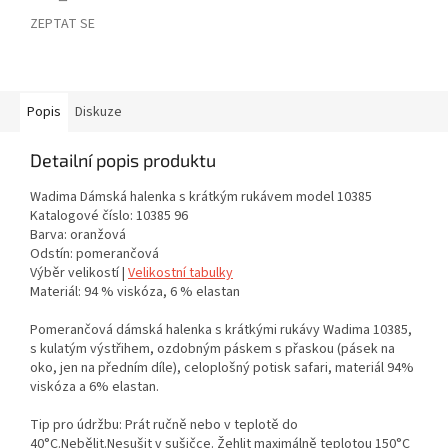
ZEPTAT SE
Popis
Diskuze
Detailní popis produktu
Wadima Dámská halenka s krátkým rukávem model 10385
Katalogové číslo: 10385 96
Barva: oranžová
Odstín: pomerančová
Výběr velikostí |
Velikostní tabulky
Materiál: 94 % viskóza, 6 % elastan
Pomerančová dámská halenka s krátkými rukávy Wadima 10385,
s kulatým výstřihem, ozdobným páskem s přaskou (pásek na
oko, jen na předním díle), celoplošný potisk safari, materiál 94%
viskóza a 6% elastan.
Tip pro údržbu: Prát ručně nebo v teplotě do
40°C.Nebělit.Nesušit v sušičce. Žehlit maximálně teplotou 150°C