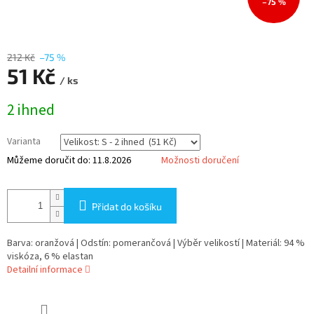
–75 %
212 Kč
–75 %
51 Kč
/ ks
Měrná
2 ihned
cena:
Varianta
Můžeme doručit do:
11.8.2026
Možnosti doručení
Přidat do košíku
Barva: oranžová | Odstín: pomerančová | Výběr velikostí | Materiál: 94 %
viskóza, 6 % elastan
Detailní informace