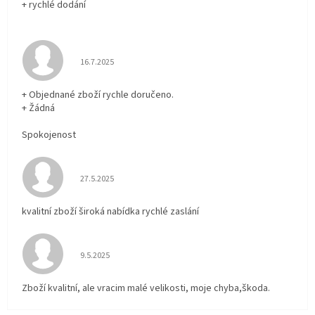
+ rychlé dodání
Hodnocení obchodu je 5 z 5 hvězdiček.
16.7.2025
+ Objednané zboží rychle doručeno.
+ Žádná
Spokojenost
Hodnocení obchodu je 5 z 5 hvězdiček.
27.5.2025
kvalitní zboží široká nabídka rychlé zaslání
Hodnocení obchodu je 5 z 5 hvězdiček.
9.5.2025
Zboží kvalitní, ale vracim malé velikosti, moje chyba,škoda.