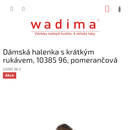
Přejít
NÁKUP
na
obsah
KOŠÍK
Dámská halenka s krátkým
rukávem, 10385 96, pomerančová
10385 96 3
Akce