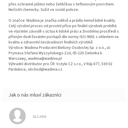
přes ochranné plátno nebo žehličkou s teflonovým povrchem.
Nečistit chemicky. Sušit ve svislé poloze.
O značce: Wadima je značka oděvů a prádla mimořádné kvality.
Celý výrobní proces od prvotní příze po finální výrobek probíhá
ve vlastním závodě s úctou k lidské práci a životnímu prostředí s
přísným dodržováním postupů dle normy ISO-9001 s ohledem na
kvalitu a zdravotní nezávadnost finálních výrobků.
Výrobce: Wadima Producent Bielizny Osobistej Sp. z o.o., ul.
Prymasa Stefana Wyszyńskiego 11d, 05-220 Zielonka k.
Warszawy, wadima@wadima.pl
Výhradní distributor pro ČR: V.style CZ s.r.o., V Ráji 877, 530 02
Pardubice, obchod@wadima.cz
Hodnocení obchodu je 5 z 5 hvězdiček.
16.1.2026