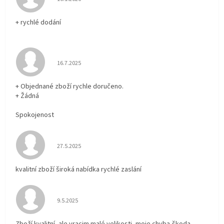
+ rychlé dodání
Hodnocení obchodu je 5 z 5 hvězdiček.
16.7.2025
+ Objednané zboží rychle doručeno.
+ Žádná
Spokojenost
Hodnocení obchodu je 5 z 5 hvězdiček.
27.5.2025
kvalitní zboží široká nabídka rychlé zaslání
Hodnocení obchodu je 5 z 5 hvězdiček.
9.5.2025