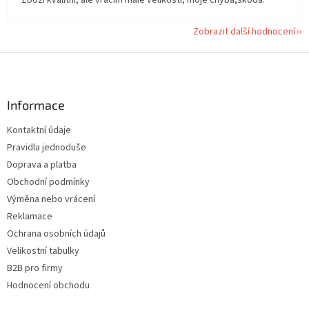
Zboží kvalitní, ale vracim malé velikosti, moje chyba,škoda.
Zobrazit další hodnocení
Z
á
p
a
Informace
t
Kontaktní údaje
í
Pravidla jednoduše
Doprava a platba
Obchodní podmínky
Výměna nebo vrácení
Reklamace
Ochrana osobních údajů
Velikostní tabulky
B2B pro firmy
Hodnocení obchodu