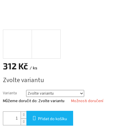
312 Kč
/ ks
Měrná
Zvolte variantu
cena:
Varianta
Můžeme doručit do:
Zvolte variantu
Možnosti doručení
Přidat do košíku