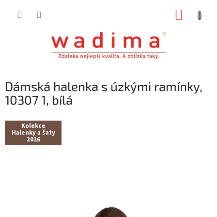
Přejít
NÁKUP
na
obsah
KOŠÍK
Dámská halenka s úzkými ramínky,
10307 1, bílá
Kolekce
Halenky a šaty
2026