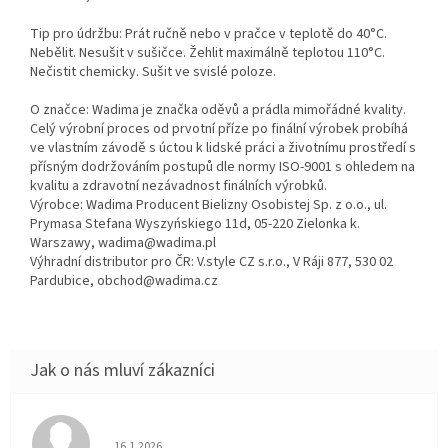
Tip pro údržbu: Prát ručně nebo v pračce v teplotě do 40°C.
Nebělit. Nesušit v sušičce. Žehlit maximálně teplotou 110°C.
Nečistit chemicky. Sušit ve svislé poloze.
O značce: Wadima je značka oděvů a prádla mimořádné kvality.
Celý výrobní proces od prvotní příze po finální výrobek probíhá
ve vlastním závodě s úctou k lidské práci a životnímu prostředí s
přísným dodržováním postupů dle normy ISO-9001 s ohledem na
kvalitu a zdravotní nezávadnost finálních výrobků.
Výrobce: Wadima Producent Bielizny Osobistej Sp. z o.o., ul.
Prymasa Stefana Wyszyńskiego 11d, 05-220 Zielonka k.
Warszawy, wadima@wadima.pl
Výhradní distributor pro ČR: V.style CZ s.r.o., V Ráji 877, 530 02
Pardubice, obchod@wadima.cz
Hodnocení obchodu je 5 z 5 hvězdiček.
16.1.2026