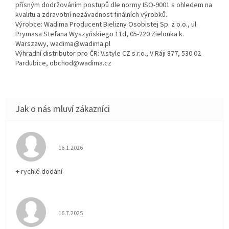
přísným dodržováním postupů dle normy ISO-9001 s ohledem na
kvalitu a zdravotní nezávadnost finálních výrobků.
Výrobce: Wadima Producent Bielizny Osobistej Sp. z o.o., ul.
Prymasa Stefana Wyszyńskiego 11d, 05-220 Zielonka k.
Warszawy, wadima@wadima.pl
Výhradní distributor pro ČR: V.style CZ s.r.o., V Ráji 877, 530 02
Pardubice, obchod@wadima.cz
Hodnocení obchodu je 5 z 5 hvězdiček.
16.1.2026
+ rychlé dodání
Hodnocení obchodu je 5 z 5 hvězdiček.
16.7.2025