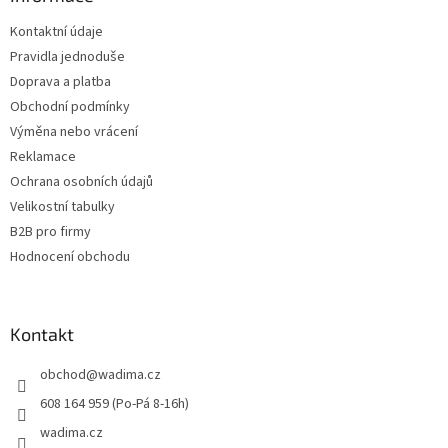
t
Kontaktní údaje
í
Pravidla jednoduše
Doprava a platba
Obchodní podmínky
Výměna nebo vrácení
Reklamace
Ochrana osobních údajů
Velikostní tabulky
B2B pro firmy
Hodnocení obchodu
Kontakt
obchod
@
wadima.cz
608 164 959 (Po-Pá 8-16h)
wadima.cz