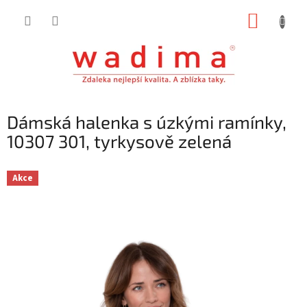
Přejít
NÁKUP
na
obsah
KOŠÍK
Dámská halenka s úzkými ramínky,
10307 301, tyrkysově zelená
Akce