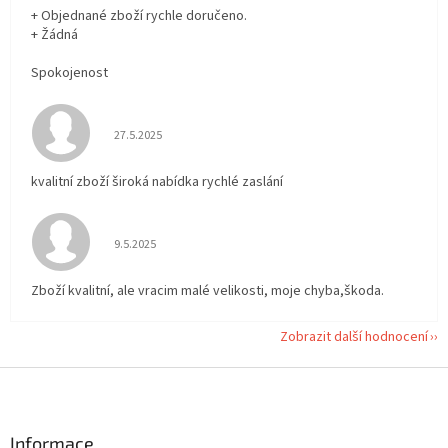
+ Objednané zboží rychle doručeno.
+ Žádná
Spokojenost
Hodnocení obchodu je 5 z 5 hvězdiček.
27.5.2025
kvalitní zboží široká nabídka rychlé zaslání
Hodnocení obchodu je 5 z 5 hvězdiček.
9.5.2025
Zboží kvalitní, ale vracim malé velikosti, moje chyba,škoda.
Zobrazit další hodnocení
Z
á
p
a
Informace