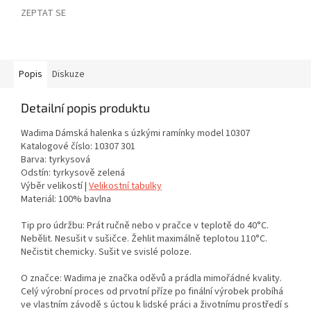
ZEPTAT SE
Popis
Diskuze
Detailní popis produktu
Wadima Dámská halenka s úzkými ramínky model 10307
Katalogové číslo: 10307 301
Barva: tyrkysová
Odstín: tyrkysově zelená
Výběr velikostí |
Velikostní tabulky
Materiál: 100% bavlna
Tip pro údržbu: Prát ručně nebo v pračce v teplotě do 40°C.
Nebělit. Nesušit v sušičce. Žehlit maximálně teplotou 110°C.
Nečistit chemicky. Sušit ve svislé poloze.
O značce: Wadima je značka oděvů a prádla mimořádné kvality.
Celý výrobní proces od prvotní příze po finální výrobek probíhá
ve vlastním závodě s úctou k lidské práci a životnímu prostředí s