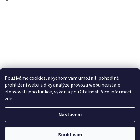
Používáme cookies, abychom vám umožnili pohodlné
prohlížení webu a díky analýze provozu webu neustále
zlepšovali jeho funkce, výkon a použitelnost. Více informací
zde
.
Vytvořil Shoptet
Nastavení
Copyright 2026
wadima.cz - kvalitní oblečení a prádlo pro
Souhlasím
celou rodinu
. Všechna práva vyhrazena.