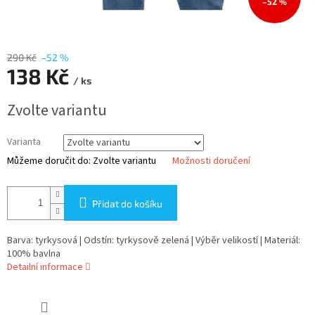
–52 %
290 Kč
–52 %
138 Kč
/ ks
Měrná
Zvolte variantu
cena:
Varianta
Můžeme doručit do:
Zvolte variantu
Možnosti doručení
Přidat do košíku
Barva: tyrkysová | Odstín: tyrkysově zelená | Výběr velikostí | Materiál:
100% bavlna
Detailní informace