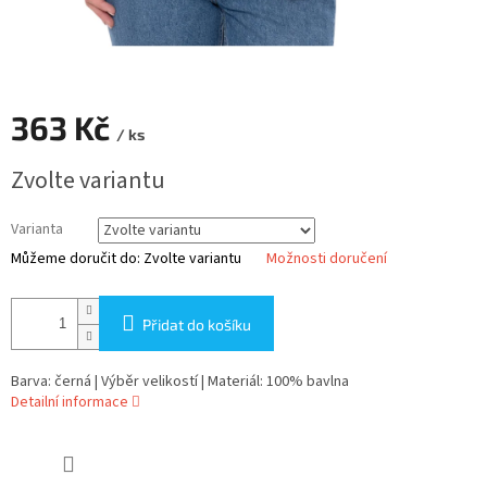
363 Kč
/ ks
Měrná
Zvolte variantu
cena:
Varianta
Můžeme doručit do:
Zvolte variantu
Možnosti doručení
Přidat do košíku
Barva: černá | Výběr velikostí | Materiál: 100% bavlna
Detailní informace