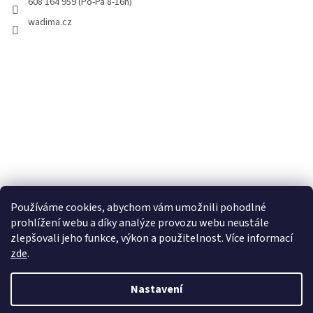
608 164 959 (Po-Pá 8-16h)
wadima.cz
Používáme cookies, abychom vám umožnili pohodlné
prohlížení webu a díky analýze provozu webu neustále
zlepšovali jeho funkce, výkon a použitelnost. Více informací
zde
.
Vytvořil Shoptet
Nastavení