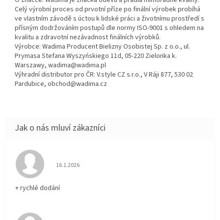
O značce: Wadima je značka oděvů a prádla mimořádné kvality.
Celý výrobní proces od prvotní příze po finální výrobek probíhá
ve vlastním závodě s úctou k lidské práci a životnímu prostředí s
přísným dodržováním postupů dle normy ISO-9001 s ohledem na
kvalitu a zdravotní nezávadnost finálních výrobků.
Výrobce: Wadima Producent Bielizny Osobistej Sp. z o.o., ul.
Prymasa Stefana Wyszyńskiego 11d, 05-220 Zielonka k.
Warszawy, wadima@wadima.pl
Výhradní distributor pro ČR: V.style CZ s.r.o., V Ráji 877, 530 02
Pardubice, obchod@wadima.cz
Hodnocení obchodu je 5 z 5 hvězdiček.
16.1.2026
+ rychlé dodání