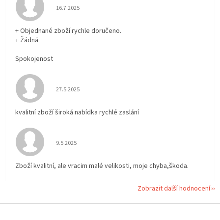
Hodnocení obchodu je 5 z 5 hvězdiček.
16.7.2025
+ Objednané zboží rychle doručeno.
+ Žádná
Spokojenost
Hodnocení obchodu je 5 z 5 hvězdiček.
27.5.2025
kvalitní zboží široká nabídka rychlé zaslání
Hodnocení obchodu je 5 z 5 hvězdiček.
9.5.2025
Zboží kvalitní, ale vracim malé velikosti, moje chyba,škoda.
Zobrazit další hodnocení
Z
á