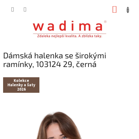
Přejít
NÁKUP
na
obsah
KOŠÍK
Dámská halenka se širokými
ramínky, 103124 29, černá
Kolekce
Halenky a šaty
2026