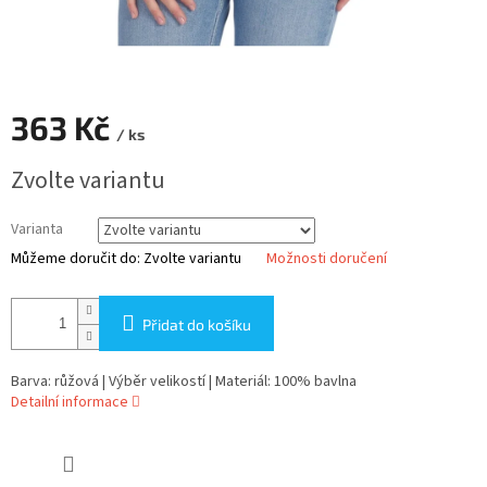
363 Kč
/ ks
Měrná
Zvolte variantu
cena:
Varianta
Můžeme doručit do:
Zvolte variantu
Možnosti doručení
Přidat do košíku
Barva: růžová | Výběr velikostí | Materiál: 100% bavlna
Detailní informace