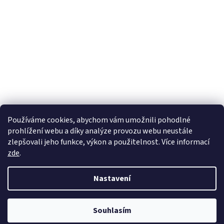
Používáme cookies, abychom vám umožnili pohodlné
prohlížení webu a díky analýze provozu webu neustále
zlepšovali jeho funkce, výkon a použitelnost. Více informací
zde
.
Vytvořil Shoptet
Nastavení
Copyright 2026
wadima.cz - kvalitní oblečení a prádlo pro
Souhlasím
celou rodinu
. Všechna práva vyhrazena.