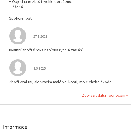
+ Objednané zboží rychle doručeno.
+ Žádná
Spokojenost
Hodnocení obchodu je 5 z 5 hvězdiček.
27.5.2025
kvalitní zboží široká nabídka rychlé zaslání
Hodnocení obchodu je 5 z 5 hvězdiček.
9.5.2025
Zboží kvalitní, ale vracim malé velikosti, moje chyba,škoda.
Zobrazit další hodnocení
Z
á
p
a
Informace