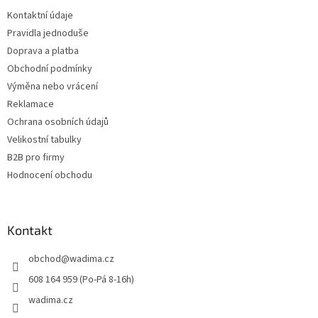
t
Kontaktní údaje
í
Pravidla jednoduše
Doprava a platba
Obchodní podmínky
Výměna nebo vrácení
Reklamace
Ochrana osobních údajů
Velikostní tabulky
B2B pro firmy
Hodnocení obchodu
Kontakt
obchod
@
wadima.cz
608 164 959 (Po-Pá 8-16h)
wadima.cz