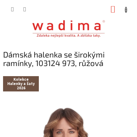
Přejít
NÁKUP
na
obsah
KOŠÍK
Dámská halenka se širokými
ramínky, 103124 973, růžová
Kolekce
Halenky a šaty
2026