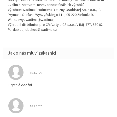
přísným dodržováním postupů dle normy ISO-9001 s ohledem na
kvalitu a zdravotní nezávadnost finálních výrobků.
Výrobce: Wadima Producent Bielizny Osobistej Sp. z o.o., ul.
Prymasa Stefana Wyszyńskiego 11d, 05-220 Zielonka k.
Warszawy, wadima@wadima.pl
Výhradní distributor pro ČR: V.style CZ s.r.o., V Ráji 877, 530 02
Pardubice, obchod@wadima.cz
Hodnocení obchodu je 5 z 5 hvězdiček.
16.1.2026
+ rychlé dodání
Hodnocení obchodu je 5 z 5 hvězdiček.
16.7.2025