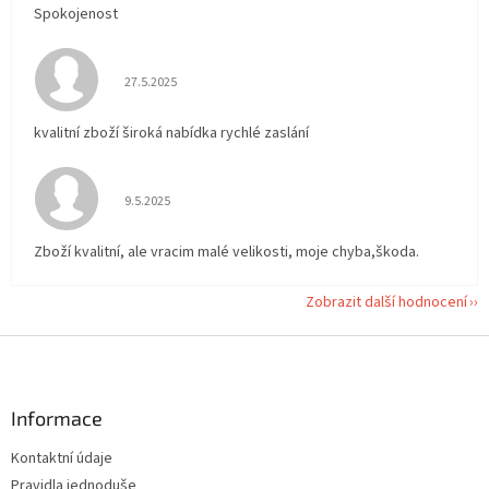
Spokojenost
Hodnocení obchodu je 5 z 5 hvězdiček.
27.5.2025
kvalitní zboží široká nabídka rychlé zaslání
Hodnocení obchodu je 5 z 5 hvězdiček.
9.5.2025
Zboží kvalitní, ale vracim malé velikosti, moje chyba,škoda.
Zobrazit další hodnocení
Z
á
p
a
Informace
t
Kontaktní údaje
í
Pravidla jednoduše