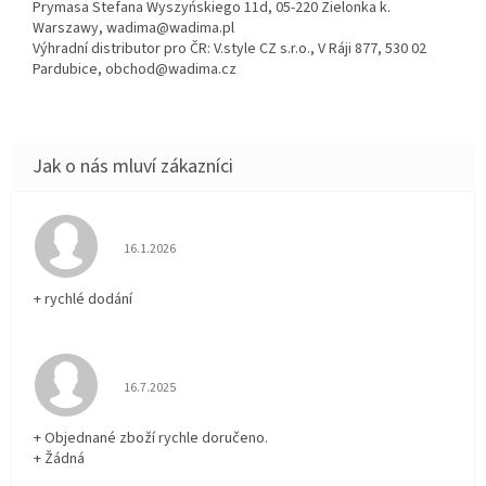
Prymasa Stefana Wyszyńskiego 11d, 05-220 Zielonka k.
Warszawy, wadima@wadima.pl
Výhradní distributor pro ČR: V.style CZ s.r.o., V Ráji 877, 530 02
Pardubice, obchod@wadima.cz
Hodnocení obchodu je 5 z 5 hvězdiček.
16.1.2026
+ rychlé dodání
Hodnocení obchodu je 5 z 5 hvězdiček.
16.7.2025
+ Objednané zboží rychle doručeno.
+ Žádná