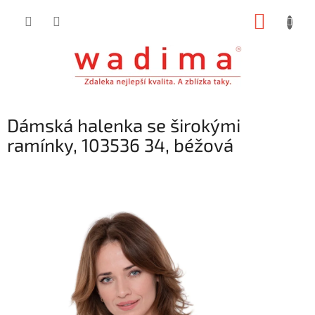
Přejít
NÁKUP
na
obsah
KOŠÍK
Dámská halenka se širokými
ramínky, 103536 34, béžová