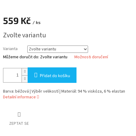
559 Kč
/ ks
Měrná
Zvolte variantu
cena:
Varianta
Můžeme doručit do:
Zvolte variantu
Možnosti doručení
Přidat do košíku
Barva: béžová | Výběr velikostí | Materiál: 94 % viskóza, 6 % elastan
Detailní informace
ZEPTAT SE