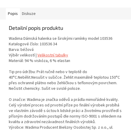
Popis
Diskuze
Detailní popis produktu
Wadima Dámská halenka se širokými ramínky model 103536
Katalogové číslo: 103536 34
Barva: béžová
Výběr velikostí |
Velikostní tabulky
Materiál: 94 % viskóza, 6 % elastan
Tip pro údržbu: Prát ručně nebo v teplotě do
40°C.Nebělit.Nesušit v sušičce. Žehlit maximálně teplotou 150°C
přes ochranné plátno nebo žehličkou s teflonovým povrchem.
Nečistit chemicky. Sušit ve svislé poloze.
O značce: Wadima je značka oděvů a prádla mimořádné kvality.
Celý výrobní proces od prvotní příze po finální výrobek probíhá
ve vlastním závodě s úctou k lidské práci a životnímu prostředí s
přísným dodržováním postupů dle normy ISO-9001 s ohledem na
kvalitu a zdravotní nezávadnost finálních výrobků.
Výrobce: Wadima Producent Bielizny Osobistej Sp. z o.o., ul.