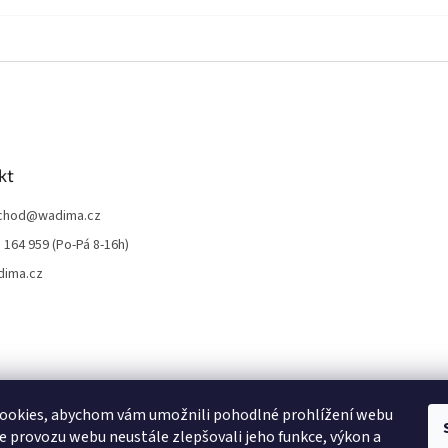
kt
chod
@
wadima.cz
 164 959 (Po-Pá 8-16h)
dima.cz
ookies, abychom vám umožnili pohodlné prohlížení webu
ze provozu webu neustále zlepšovali jeho funkce, výkon a