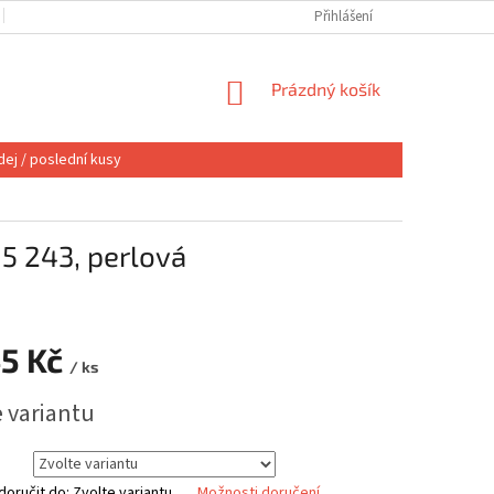
OBCHODNÍ PODMÍNKY
VÝMĚNA NEBO VRÁCENÍ
Přihlášení
REKLAMACE
NÁKUPNÍ
Prázdný košík
KOŠÍK
ej / poslední kusy
5 243, perlová
45 Kč
/ ks
e variantu
oručit do:
Zvolte variantu
Možnosti doručení