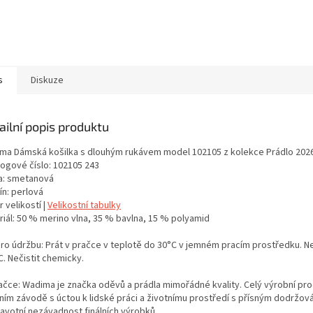
s
Diskuze
ailní popis produktu
ma Dámská košilka s dlouhým rukávem model 102105 z kolekce Prádlo 202
logové číslo: 102105 243
a: smetanová
ín: perlová
 velikostí |
Velikostní tabulky
riál: 50 % merino vlna, 35 % bavlna, 15 % polyamid
pro údržbu: Prát v pračce v teplotě do 30°C v jemném pracím prostředku. Neb
. Nečistit chemicky.
ačce: Wadima je značka oděvů a prádla mimořádné kvality. Celý výrobní proc
tním závodě s úctou k lidské práci a životnímu prostředí s přísným dodržo
ravotní nezávadnost finálních výrobků.