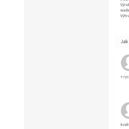
Výro
wadi
Výhra
+ ry
kvali