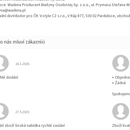
bce: Wadima Producent Bielizny Osobistej Sp. z o.o., ul. Prymasa Stefana 
ma@wadima.pl
dní distributor pro ČR: V.style CZ s.r.o., V Ráji 877, 530 02 Pardubice, obc
Hodnocení obchodu je 5 z 5 hvězdiček.
16.1.2026
chlé dodání
+ Objedna
+ Žádná
Spokojen
Hodnocení obchodu je 5 z 5 hvězdiček.
27.5.2025
tní zboží široká nabídka rychlé zaslání
Zboží kval