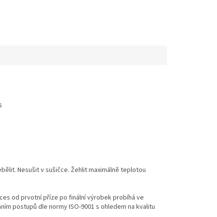
6
ělit. Nesušit v sušičce. Žehlit maximálně teplotou
es od prvotní příze po finální výrobek probíhá ve
váním postupů dle normy ISO-9001 s ohledem na kvalitu