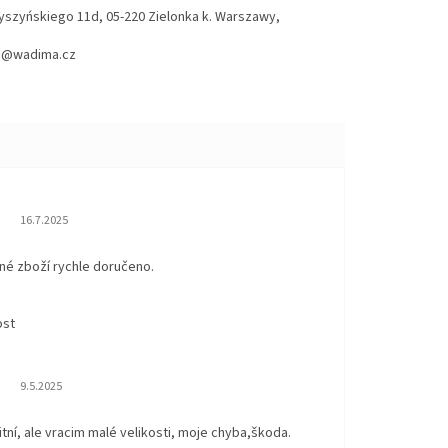
Wyszyńskiego 11d, 05-220 Zielonka k. Warszawy,
hod@wadima.cz
Hodnocení obchodu je 5 z 5 hvězdiček.
16.7.2025
né zboží rychle doručeno.
ost
Hodnocení obchodu je 5 z 5 hvězdiček.
9.5.2025
itní, ale vracim malé velikosti, moje chyba,škoda.