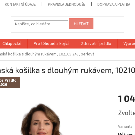
KONTAKTNÍ ÚDAJE
PRAVIDLA JEDNODUŠE
DOPRAVA A PLATBA
HLEDAT
Chlapecké
Pro těhotné a kojící
Zdravotní prádlo
Výprod
ská košilka s dlouhým rukávem, 102105 243, perlová
ská košilka s dlouhým rukávem, 10210
ce Prádlo
2026
1 0
Měrná
Zvolt
cena:
Varianta
Můžeme d