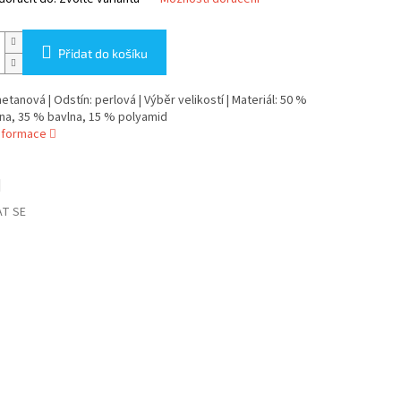
Přidat do košíku
etanová | Odstín: perlová | Výběr velikostí | Materiál: 50 %
na, 35 % bavlna, 15 % polyamid
informace
T SE