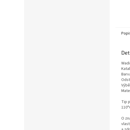
Popi
Det
Wadi
Kata
Barv
Odst
Výběr
Mate
Tip 
110°C
O zn
vlas
a zd