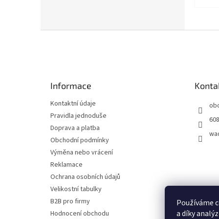
Z
á
p
a
t
Informace
Konta
í
Kontaktní údaje
ob
Pravidla jednoduše
608
Doprava a platba
wa
Obchodní podmínky
Výměna nebo vrácení
Reklamace
Ochrana osobních údajů
Velikostní tabulky
B2B pro firmy
Používáme c
a díky analý
Hodnocení obchodu