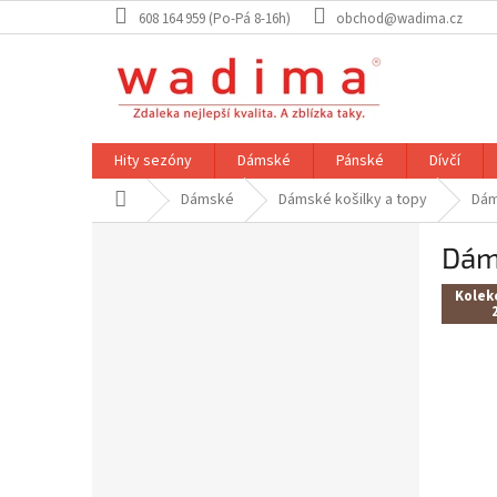
Přejít
608 164 959 (Po-Pá 8-16h)
obchod@wadima.cz
na
obsah
Hity sezóny
Dámské
Pánské
Dívčí
Domů
Dámské
Dámské košilky a topy
Dám
P
Dám
o
s
Kolek
t
r
a
n
n
í
p
a