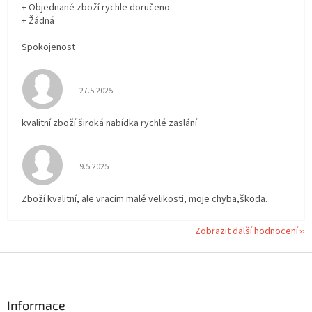
+ Objednané zboží rychle doručeno.
+ Žádná
Spokojenost
Hodnocení obchodu je 5 z 5 hvězdiček.
27.5.2025
kvalitní zboží široká nabídka rychlé zaslání
Hodnocení obchodu je 5 z 5 hvězdiček.
9.5.2025
Zboží kvalitní, ale vracim malé velikosti, moje chyba,škoda.
Zobrazit další hodnocení
Z
á
p
a
Informace