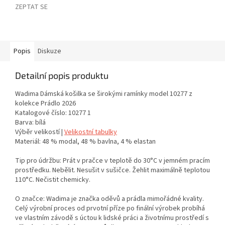
ZEPTAT SE
Popis
Diskuze
Detailní popis produktu
Wadima Dámská košilka se širokými ramínky model 10277 z
kolekce Prádlo 2026
Katalogové číslo: 10277 1
Barva: bílá
Výběr velikostí |
Velikostní tabulky
Materiál: 48 % modal, 48 % bavlna, 4 % elastan
Tip pro údržbu: Prát v pračce v teplotě do 30°C v jemném pracím
prostředku. Nebělit. Nesušit v sušičce. Žehlit maximálně teplotou
110°C. Nečistit chemicky.
O značce: Wadima je značka oděvů a prádla mimořádné kvality.
Celý výrobní proces od prvotní příze po finální výrobek probíhá
ve vlastním závodě s úctou k lidské práci a životnímu prostředí s