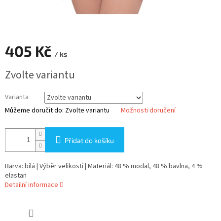
405 Kč
/ ks
Měrná
Zvolte variantu
cena:
Varianta
Můžeme doručit do:
Zvolte variantu
Možnosti doručení
Přidat do košíku
Barva: bílá | Výběr velikostí | Materiál: 48 % modal, 48 % bavlna, 4 %
elastan
Detailní informace