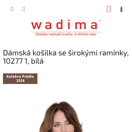
Přejít
NÁKUP
na
obsah
KOŠÍK
Dámská košilka se širokými ramínky,
10277 1, bílá
Kolekce Prádlo
2026