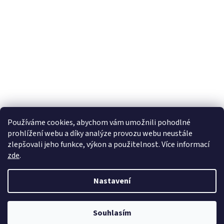
Používáme cookies, abychom vám umožnili pohodlné
prohlížení webu a díky analýze provozu webu neustále
zlepšovali jeho funkce, výkon a použitelnost. Více informací
zde
.
Vytvořil Shoptet
Nastavení
Copyright 2026
wadima.cz - kvalitní oblečení a prádlo pro
Souhlasím
celou rodinu
. Všechna práva vyhrazena.