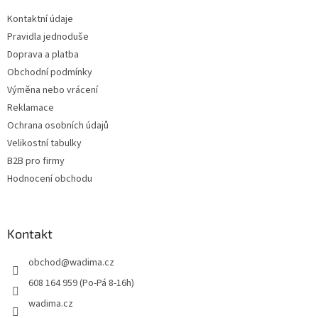
t
Kontaktní údaje
í
Pravidla jednoduše
Doprava a platba
Obchodní podmínky
Výměna nebo vrácení
Reklamace
Ochrana osobních údajů
Velikostní tabulky
B2B pro firmy
Hodnocení obchodu
Kontakt
obchod
@
wadima.cz
608 164 959 (Po-Pá 8-16h)
wadima.cz