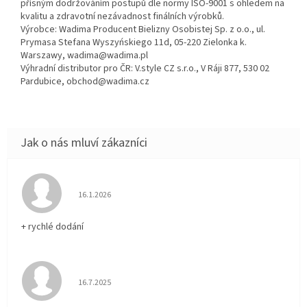
přísným dodržováním postupů dle normy ISO-9001 s ohledem na
kvalitu a zdravotní nezávadnost finálních výrobků.
Výrobce: Wadima Producent Bielizny Osobistej Sp. z o.o., ul.
Prymasa Stefana Wyszyńskiego 11d, 05-220 Zielonka k.
Warszawy, wadima@wadima.pl
Výhradní distributor pro ČR: V.style CZ s.r.o., V Ráji 877, 530 02
Pardubice, obchod@wadima.cz
Hodnocení obchodu je 5 z 5 hvězdiček.
16.1.2026
+ rychlé dodání
Hodnocení obchodu je 5 z 5 hvězdiček.
16.7.2025