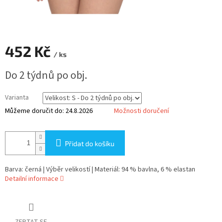
452 Kč
/ ks
Měrná
Do 2 týdnů po obj.
cena:
Varianta
Můžeme doručit do:
24.8.2026
Možnosti doručení
Přidat do košíku
Barva: černá | Výběr velikostí | Materiál: 94 % bavlna, 6 % elastan
Detailní informace