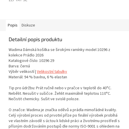
ZEPTAT SE
Popis
Diskuze
Detailní popis produktu
Wadima Dámská košilka se širokými ramínky model 10296 z
kolekce Prádlo 2026
Katalogové číslo: 10296 29
Barva: černá
Výběr velikostí |
Velikostní tabulky
Materiál: 94 % bavlna, 6 % elastan
Tip pro údržbu: Prát ručně nebo v pračce v teplotě do 40°C.
Nebělit. Nesušit v sušičce. Žehlit maximálně teplotou 110°C.
Nečistit chemicky. Sušit ve svislé poloze.
O značce: Wadima je značka oděvů a prádla mimořádné kvality.
Celý výrobní proces od prvotní příze po finální výrobek probíhá
ve vlastním závodě s úctou k lidské práci a životnímu prostředí s
přísným dodržováním postupů dle normy ISO-9001 s ohledem na