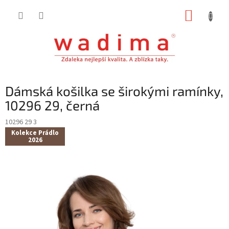
Přejít
NÁKUP
na
obsah
KOŠÍK
Dámská košilka se širokými ramínky,
10296 29, černá
10296 29 3
Kolekce Prádlo
2026