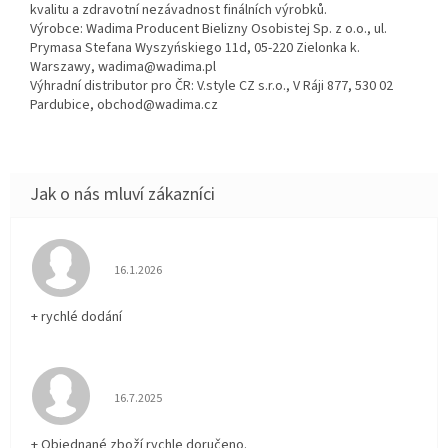
kvalitu a zdravotní nezávadnost finálních výrobků.
Výrobce: Wadima Producent Bielizny Osobistej Sp. z o.o., ul.
Prymasa Stefana Wyszyńskiego 11d, 05-220 Zielonka k.
Warszawy, wadima@wadima.pl
Výhradní distributor pro ČR: V.style CZ s.r.o., V Ráji 877, 530 02
Pardubice, obchod@wadima.cz
Hodnocení obchodu je 5 z 5 hvězdiček.
16.1.2026
+ rychlé dodání
Hodnocení obchodu je 5 z 5 hvězdiček.
16.7.2025
+ Objednané zboží rychle doručeno.