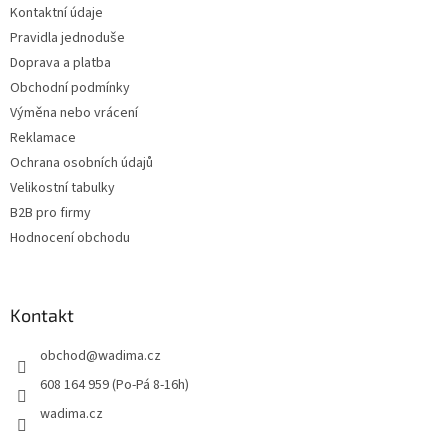
Kontaktní údaje
í
Pravidla jednoduše
Doprava a platba
Obchodní podmínky
Výměna nebo vrácení
Reklamace
Ochrana osobních údajů
Velikostní tabulky
B2B pro firmy
Hodnocení obchodu
Kontakt
obchod
@
wadima.cz
608 164 959 (Po-Pá 8-16h)
wadima.cz