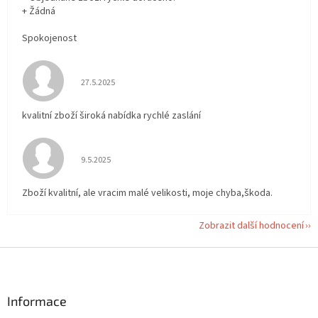
+ Žádná
Spokojenost
Hodnocení obchodu je 5 z 5 hvězdiček.
27.5.2025
kvalitní zboží široká nabídka rychlé zaslání
Hodnocení obchodu je 5 z 5 hvězdiček.
9.5.2025
Zboží kvalitní, ale vracim malé velikosti, moje chyba,škoda.
Zobrazit další hodnocení
Z
á
p
a
Informace
t