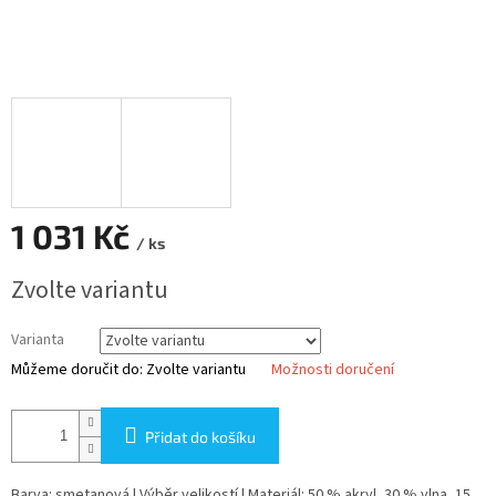
1 031 Kč
/ ks
Měrná
Zvolte variantu
cena:
Varianta
Můžeme doručit do:
Zvolte variantu
Možnosti doručení
Přidat do košíku
Barva: smetanová | Výběr velikostí | Materiál: 50 % akryl, 30 % vlna, 15