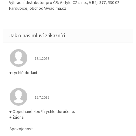
Výhradní distributor pro ČR: V.style CZ s.r.o., V Ráji 877, 530 02
Pardubice, obchod@wadima.cz
Hodnocení obchodu je 5 z 5 hvězdiček.
16.1.2026
+ rychlé dodání
Hodnocení obchodu je 5 z 5 hvězdiček.
16.7.2025
+ Objednané zboží rychle doručeno.
+ Žádná
Spokojenost