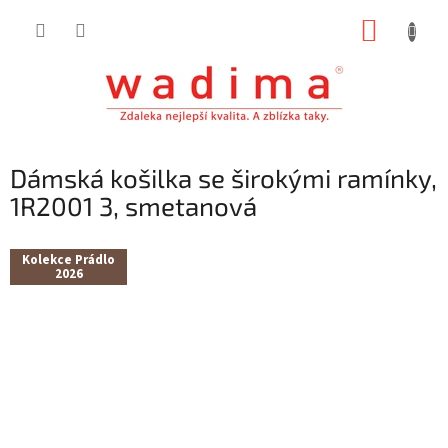
Přejít
NÁKUP
na
obsah
KOŠÍK
Dámská košilka se širokými ramínky,
1R2001 3, smetanová
Kolekce Prádlo
2026