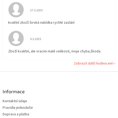
Hodnocení obchodu je 5 z 5 hvězdiček.
27.5.2025
kvalitní zboží široká nabídka rychlé zaslání
Hodnocení obchodu je 5 z 5 hvězdiček.
9.5.2025
Zboží kvalitní, ale vracim malé velikosti, moje chyba,škoda.
Zobrazit další hodnocení
Z
á
p
a
Informace
t
Kontaktní údaje
í
Pravidla jednoduše
Doprava a platba