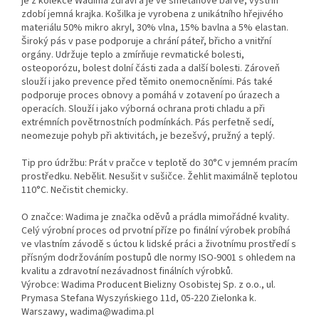
je z kolekce Wadima zdraví a je ve smetanové barvě, výstřih
zdobí jemná krajka. Košilka je vyrobena z unikátního hřejivého
materiálu 50% mikro akryl, 30% vlna, 15% bavlna a 5% elastan.
Široký pás v pase podporuje a chrání páteř, břicho a vnitřní
orgány. Udržuje teplo a zmírňuje revmatické bolesti,
osteoporózu, bolest dolní části zada a další bolesti. Zároveň
slouží i jako prevence před těmito onemocněními. Pás také
podporuje proces obnovy a pomáhá v zotavení po úrazech a
operacích. Slouží i jako výborná ochrana proti chladu a při
extrémních povětrnostních podmínkách. Pás perfetně sedí,
neomezuje pohyb při aktivitách, je bezešvý, pružný a teplý.
Tip pro údržbu: Prát v pračce v teplotě do 30°C v jemném pracím
prostředku. Nebělit. Nesušit v sušičce. Žehlit maximálně teplotou
110°C. Nečistit chemicky.
O značce: Wadima je značka oděvů a prádla mimořádné kvality.
Celý výrobní proces od prvotní příze po finální výrobek probíhá
ve vlastním závodě s úctou k lidské práci a životnímu prostředí s
přísným dodržováním postupů dle normy ISO-9001 s ohledem na
kvalitu a zdravotní nezávadnost finálních výrobků.
Výrobce: Wadima Producent Bielizny Osobistej Sp. z o.o., ul.
Prymasa Stefana Wyszyńskiego 11d, 05-220 Zielonka k.
Warszawy, wadima@wadima.pl