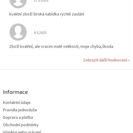
27.5.2025
kvalitní zboží široká nabídka rychlé zaslání
Hodnocení obchodu je 5 z 5 hvězdiček.
9.5.2025
Zboží kvalitní, ale vracim malé velikosti, moje chyba,škoda.
Zobrazit další hodnocení
Z
á
p
a
Informace
t
Kontaktní údaje
í
Pravidla jednoduše
Doprava a platba
Obchodní podmínky
Výměna nebo vrácení