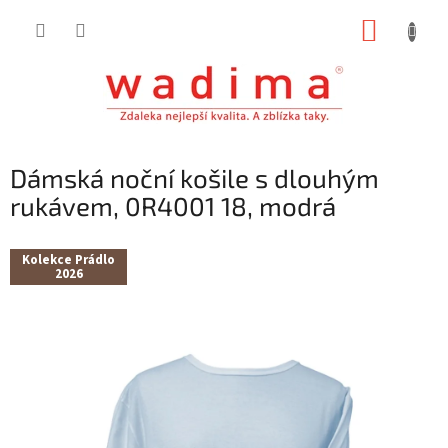
Přejít
NÁKUP
na
obsah
KOŠÍK
Dámská noční košile s dlouhým
rukávem, 0R4001 18, modrá
Kolekce Prádlo
2026