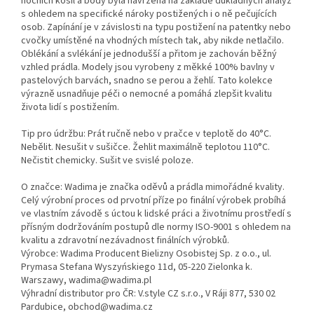
nočních košil a body byla navržena na základě důkladných analýz
s ohledem na specifické nároky postižených i o ně pečujících
osob. Zapínání je v závislosti na typu postižení na patentky nebo
cvočky umístěné na vhodných místech tak, aby nikde netlačilo.
Oblékání a svlékání je jednodušší a přitom je zachován běžný
vzhled prádla. Modely jsou vyrobeny z měkké 100% bavlny v
pastelových barvách, snadno se perou a žehlí. Tato kolekce
výrazně usnadňuje péči o nemocné a pomáhá zlepšit kvalitu
života lidí s postižením.
Tip pro údržbu: Prát ručně nebo v pračce v teplotě do 40°C.
Nebělit. Nesušit v sušičce. Žehlit maximálně teplotou 110°C.
Nečistit chemicky. Sušit ve svislé poloze.
O značce: Wadima je značka oděvů a prádla mimořádné kvality.
Celý výrobní proces od prvotní příze po finální výrobek probíhá
ve vlastním závodě s úctou k lidské práci a životnímu prostředí s
přísným dodržováním postupů dle normy ISO-9001 s ohledem na
kvalitu a zdravotní nezávadnost finálních výrobků.
Výrobce: Wadima Producent Bielizny Osobistej Sp. z o.o., ul.
Prymasa Stefana Wyszyńskiego 11d, 05-220 Zielonka k.
Warszawy, wadima@wadima.pl
Výhradní distributor pro ČR: V.style CZ s.r.o., V Ráji 877, 530 02
Pardubice, obchod@wadima.cz