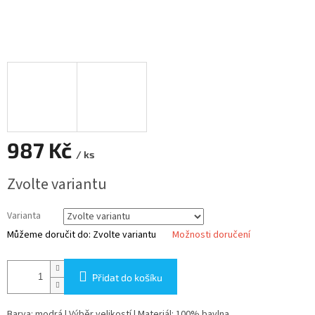
987 Kč
/ ks
Měrná
Zvolte variantu
cena:
Varianta
Můžeme doručit do:
Zvolte variantu
Možnosti doručení
Přidat do košíku
Barva: modrá | Výběr velikostí | Materiál: 100% bavlna