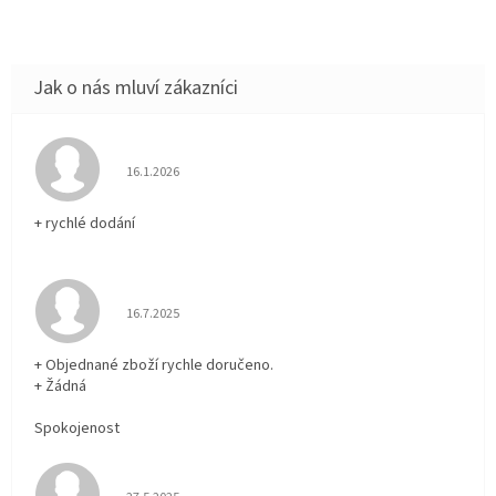
Hodnocení obchodu je 5 z 5 hvězdiček.
16.1.2026
+ rychlé dodání
Hodnocení obchodu je 5 z 5 hvězdiček.
16.7.2025
+ Objednané zboží rychle doručeno.
+ Žádná
Spokojenost
Hodnocení obchodu je 5 z 5 hvězdiček.