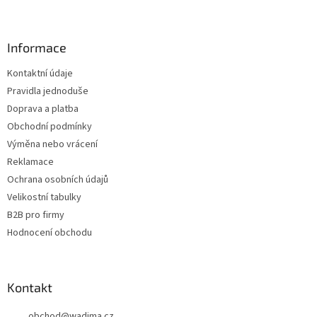
Z
á
p
a
Informace
t
Kontaktní údaje
í
Pravidla jednoduše
Doprava a platba
Obchodní podmínky
Výměna nebo vrácení
Reklamace
Ochrana osobních údajů
Velikostní tabulky
B2B pro firmy
Hodnocení obchodu
Kontakt
obchod
@
wadima.cz