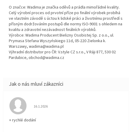
O značce: Wadima je značka oděvů a prádla mimořádné kvality.
Celý výrobní proces od prvotní příze po finální výrobek probíhá
ve vlastním závodě s úctou k lidské práci a životnímu prostředí s
přísným dodržováním postupů dle normy ISO-9001 s ohledem na
kvalitu a zdravotní nezávadnost finálních výrobků.
Výrobce: Wadima Producent Bielizny Osobistej Sp. z o.o., ul.
Prymasa Stefana Wyszyńskiego 11d, 05-220 Zielonka k.
Warszawy, wadima@wadima.pl
Výhradní distributor pro ČR: V.style CZ s.r.o., V Ráji 877, 530 02
Pardubice, obchod@wadima.cz
Hodnocení obchodu je 5 z 5 hvězdiček.
16.1.2026
+ rychlé dodání