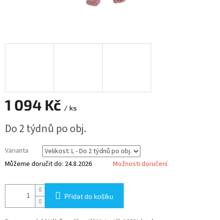
1 094 Kč
/ ks
Měrná
Do 2 týdnů po obj.
cena:
Varianta
Můžeme doručit do:
24.8.2026
Možnosti doručení
Přidat do košíku