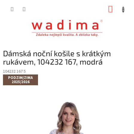
Přejít
NÁKUP
na
obsah
KOŠÍK
Dámská noční košile s krátkým
rukávem, 104232 167, modrá
104232 167 5
PODZIM/ZIMA
2025/2026