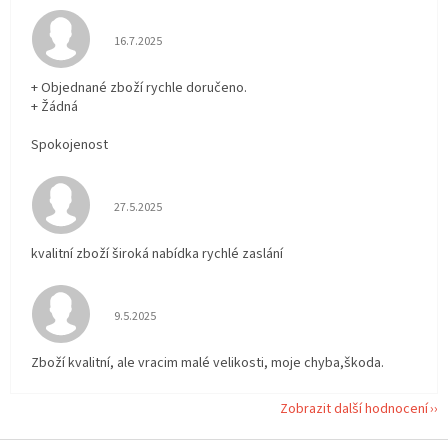
Hodnocení obchodu je 5 z 5 hvězdiček.
16.7.2025
+ Objednané zboží rychle doručeno.
+ Žádná
Spokojenost
Hodnocení obchodu je 5 z 5 hvězdiček.
27.5.2025
kvalitní zboží široká nabídka rychlé zaslání
Hodnocení obchodu je 5 z 5 hvězdiček.
9.5.2025
Zboží kvalitní, ale vracim malé velikosti, moje chyba,škoda.
Zobrazit další hodnocení