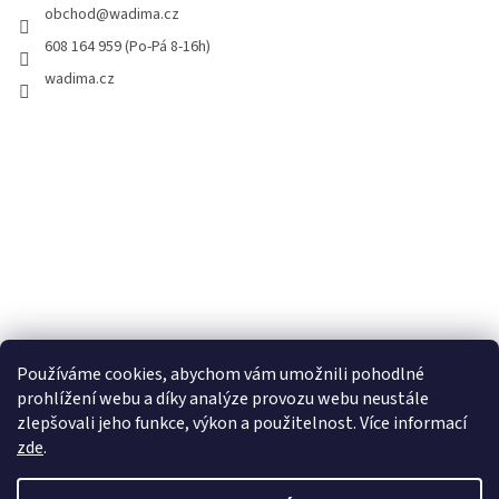
obchod
@
wadima.cz
608 164 959 (Po-Pá 8-16h)
wadima.cz
Používáme cookies, abychom vám umožnili pohodlné
prohlížení webu a díky analýze provozu webu neustále
zlepšovali jeho funkce, výkon a použitelnost. Více informací
zde
.
Vytvořil Shoptet