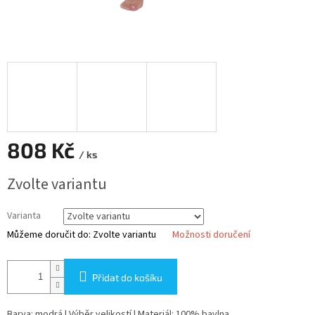
808 Kč
/ ks
Měrná
Zvolte variantu
cena:
Varianta
Můžeme doručit do:
Zvolte variantu
Možnosti doručení
Přidat do košíku
Barva: modrá | Výběr velikostí | Materiál: 100% bavlna