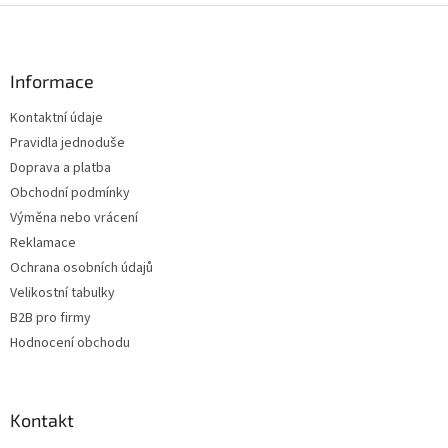
Z
á
p
a
Informace
t
Kontaktní údaje
í
Pravidla jednoduše
Doprava a platba
Obchodní podmínky
Výměna nebo vrácení
Reklamace
Ochrana osobních údajů
Velikostní tabulky
B2B pro firmy
Hodnocení obchodu
Kontakt