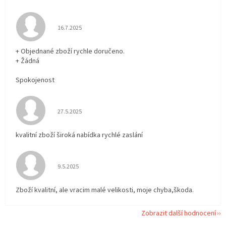
Hodnocení obchodu je 5 z 5 hvězdiček.
16.7.2025
+ Objednané zboží rychle doručeno.
+ Žádná
Spokojenost
Hodnocení obchodu je 5 z 5 hvězdiček.
27.5.2025
kvalitní zboží široká nabídka rychlé zaslání
Hodnocení obchodu je 5 z 5 hvězdiček.
9.5.2025
Zboží kvalitní, ale vracim malé velikosti, moje chyba,škoda.
Zobrazit další hodnocení