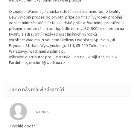
Nečistit chemicky. Sušit ve svislé poloze.
O značce: Wadima je značka oděvů a prádla mimořádné kvality.
Celý výrobní proces od prvotní příze po finální výrobek probíhá
ve vlastním závodě s úctou k lidské práci a životnímu prostředí s
přísným dodržováním postupů dle normy ISO-9001 s ohledem na
kvalitu a zdravotní nezávadnost finálních výrobků.
Výrobce: Wadima Producent Bielizny Osobistej Sp. z o.o., ul.
Prymasa Stefana Wyszyńskiego 11d, 05-220 Zielonka k.
Warszawy, wadima@wadima.pl
Výhradní distributor pro ČR: V.style CZ s.r.o., V Ráji 877, 530 02
Pardubice, obchod@wadima.cz
Hodnocení obchodu je 5 z 5 hvězdiček.
16.1.2026
+ rychlé dodání