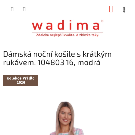
Přejít
NÁKUP
na
obsah
KOŠÍK
Dámská noční košile s krátkým
rukávem, 104803 16, modrá
Kolekce Prádlo
2026